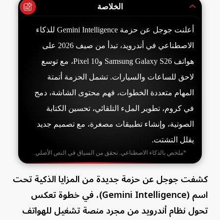
الخلاصة
أعلنت جوجل عن حزمة Gemini Intelligence للذكاء
الاصطناعي في أندرويد، تبدأ من صيف 2026 على
هواتف Samsung Galaxy S26 وPixel 10، مع توسع
لاحق للساعات والسيارات. تشمل الحزمة أتمتة
المهام متعددة الخطوات، فهم محتوى الشاشة، دمج
في كروم، تطوير الملء التلقائي، تحسين الكتابة
الصوتية، وإنشاء تطبيقات مصغرة، مع تصميم جديد
يقلل التشتت.
*ملخص بالذكاء الاصطناعي. تحقق من السياق في النص الأصلي.
كشفت جوجل عن حزمة جديدة من المزايا الذكية تحت
اسم (Gemini Intelligence)، في خطوة تعكس
تحول نظام أندرويد من مجرد منصة تشغيل للهواتف