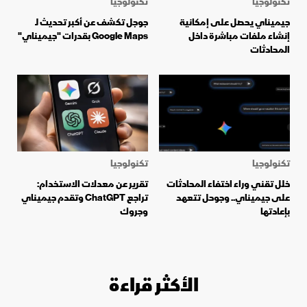
تكنولوجيا
تكنولوجيا
جيميناي يحصل على إمكانية
جوجل تكشف عن أكبر تحديث لـ
إنشاء ملفات مباشرة داخل
Google Maps بقدرات "جيميناي"
المحادثات
تكنولوجيا
تكنولوجيا
خلل تقني وراء اختفاء المحادثات
تقرير عن معدلات الاستخدام:
على جيميناي.. وجوحل تتعهد
تراجع ChatGPT وتقدم جيميناي
بإعادتها
وجروك
الأكثر قراءة