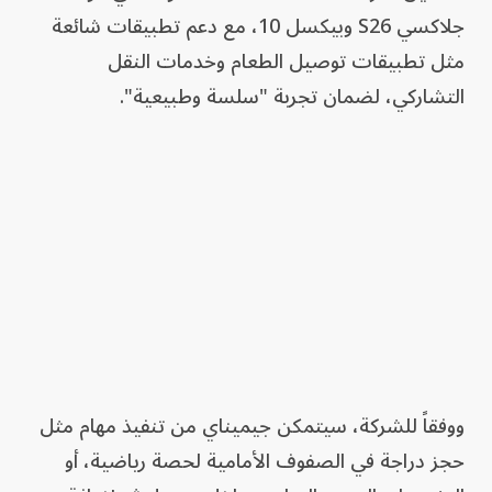
جلاكسي S26 وبيكسل 10، مع دعم تطبيقات شائعة
مثل تطبيقات توصيل الطعام وخدمات النقل
التشاركي، لضمان تجربة "سلسة وطبيعية".
ووفقاً للشركة، سيتمكن جيميناي من تنفيذ مهام مثل
حجز دراجة في الصفوف الأمامية لحصة رياضية، أو