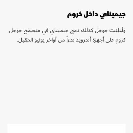
جيميناي داخل كروم
وأعلنت جوجل كذلك دمج جيميناي في متصفح جوجل
كروم على أجهزة أندرويد بدءاً من أواخر يونيو المقبل.