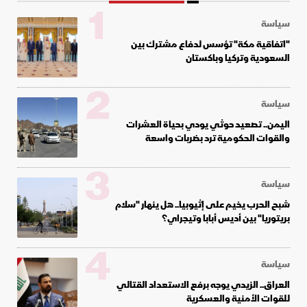
1
سياسة
"اتفاقية مكة" تؤسس لدفاع مشترك بين
السعودية وتركيا وباكستان
2
سياسة
اليمن.. تصعيد حوثي يودي بحياة العشرات
والقوات الحكومية ترد بضربات واسعة
3
سياسة
شبح الحرب يخيم على إثيوبيا.. هل ينهار "سلام
بريتوريا" بين أديس أبابا وتيجراي؟
4
سياسة
العراق.. الزيدي يوجه برفع الاستعداد القتالي
للقوات الأمنية والعسكرية