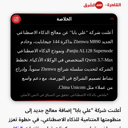
القاهرة -
الشرق
الخلاصة
أعلنت شركة "علي بابا" عن معالج الذكاء الاصطناعي
الجديد Zhenwu M890 بذاكرة 144 جيجابايت، وخادم
Panjiu AL128 Supernode، ونموذج الذكاء الاصطناعي
Qwen 3.7-Max المتخصص في الوكلاء الأذكياء. تخطط
الشركة لتحديث سلسلة شرائح Zhenwu سنوياً، وإدراج
نشاط تصميم الشرائح في البورصة، مع دعم واسع
من عملاء مثل China Unicom.
*ملخص بالذكاء الاصطناعي. تحقق من السياق في النص الأصلي.
أعلنت شركة "علي بابا" إضافة معالج جديد إلى
منظومتها المتنامية للذكاء الاصطناعي، في خطوة تعزز