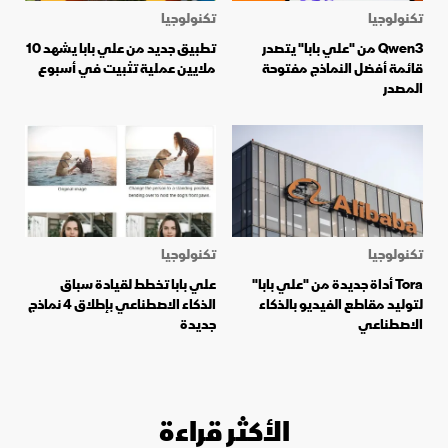
تكنولوجيا
تكنولوجيا
Qwen3 من "علي بابا" يتصدر
تطبيق جديد من علي بابا يشهد 10
قائمة أفضل النماذج مفتوحة
ملايين عملية تثبيت في أسبوع
المصدر
تكنولوجيا
تكنولوجيا
Tora أداة جديدة من "علي بابا"
علي بابا تخطط لقيادة سباق
لتوليد مقاطع الفيديو بالذكاء
الذكاء الاصطناعي بإطلاق 4 نماذج
الاصطناعي
جديدة
الأكثر قراءة