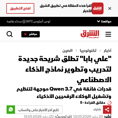
اقرأ هذه المقالة في تطبيق الشرق
افتح التطبيق
للأخبار
مواقعنا
لوس أنجلوس
30°C
سماء صافية
مباشر
أخبار
تكنولوجيا
الصين
"علي بابا" تطلق شريحة جديدة
لتدريب وتطوير نماذج الذكاء
الاصطناعي
قدرات فائقة في Qwen 3.7 موجهة لتنظيم
وتشغيل الوكلاء الرقميين الأذكياء
دقائق القراءة - 5
شارك
تابع آخر الأخبار على واتساب
نُشر:
20 مايو 2026 13:05
آخر تحديث:
20 مايو 2026 13:05