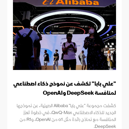
"علي بابا" تكشف عن نموذج ذكاء اصطناعي
لمنافسة DeepSeek وOpenAI
كشفت مجموعة "علي بابا" Alibaba الصينية، عن نموذجها
الجديد للذكاء الاصطناعي QwQ-Max، في خطوة تعزز
المنافسة مع نماذج رائدة مثل o1 من OpenAI، وR1 من
DeepSeek.