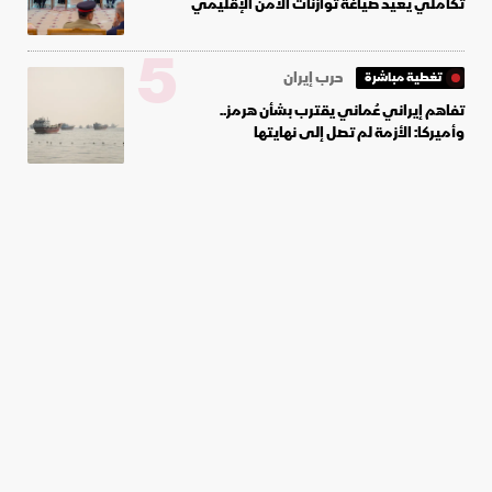
تكاملي يعيد صياغة توازنات الأمن الإقليمي
5
حرب إيران
تغطية مباشرة
تفاهم إيراني عُماني يقترب بشأن هرمز..
وأميركا: الأزمة لم تصل إلى نهايتها