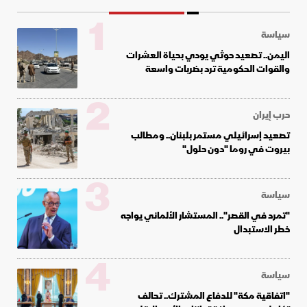
1
سياسة
اليمن.. تصعيد حوثي يودي بحياة العشرات
والقوات الحكومية ترد بضربات واسعة
2
حرب إيران
تصعيد إسرائيلي مستمر بلبنان.. ومطالب
بيروت في روما "دون حلول"
3
سياسة
"تمرد في القصر".. المستشار الألماني يواجه
خطر الاستبدال
4
سياسة
"اتفاقية مكة" للدفاع المشترك.. تحالف