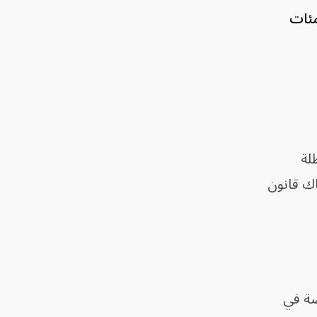
مئات
لة
اك قانون
 الخاصة في