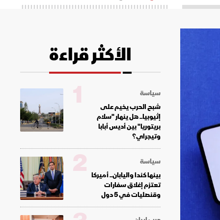
الأكثر قراءة
1
سياسة
شبح الحرب يخيم على
إثيوبيا.. هل ينهار "سلام
بريتوريا" بين أديس أبابا
وتيجراي؟
2
سياسة
بينها كندا واليابان.. أميركا
تعتزم إغلاق سفارات
وقنصليات في 5 دول
حرب إيران