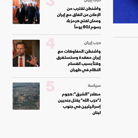
3
واشنطن تقترب من
الإعلان عن اتفاق مع إيران
وعمان لفتح هرمز بلا
رسوم لـ60 يوماً
4
حرب إيران
واشنطن: المفاوضات مع
إيران معقدة وستستغرق
وقتاً بسبب انقسام
النظام في طهران
5
سياسة
مصادر "الشرق": هجوم
لـ"حزب الله" يقتل جنديين
إسرائيليين في جنوب
لبنان