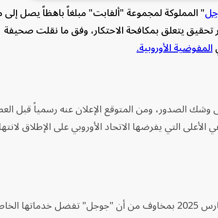
جل
" المملوكة لمجموعة "ألفابت" مبلغاً باهظاً يصل إلى 
ر تحقيق يتعلق بمكافحة الاحتكار، وفق ما نقلت صحيفة
ي
المفوضية الأوروبية.
ى وشك الصدور، ومن المتوقع الإعلان عنه رسمياً قبل العط
لأعلى التي يفرضها الاتحاد الأوروبي على الإطلاق لانته
ويتعلق التحقيق الذي بدأ رسمياً في مارس 2025 بمخاوف من أن "جوجل" تفضل خدماتها