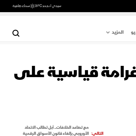
سيدي امحمد
31°C
سماء صافية
يو
المزيد
حول العالم
الصفحة الأخيرة
 غرامة قياسية على
اقتصاد
رياضة
مع تصاعد الخلافات.. أبل تطالب الاتحاد
التالي:
الأوروبي بإلغاء قانون الأسواق الرقمية