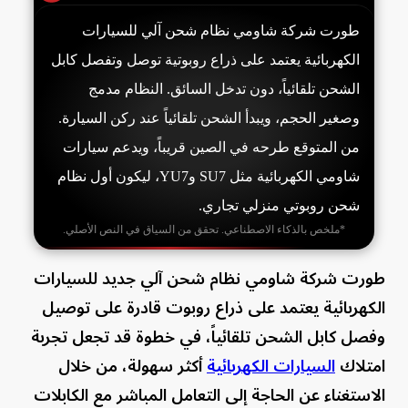
طورت شركة شاومي نظام شحن آلي للسيارات
الكهربائية يعتمد على ذراع روبوتية توصل وتفصل كابل
الشحن تلقائياً، دون تدخل السائق. النظام مدمج
وصغير الحجم، ويبدأ الشحن تلقائياً عند ركن السيارة.
من المتوقع طرحه في الصين قريباً، ويدعم سيارات
شاومي الكهربائية مثل SU7 وYU7، ليكون أول نظام
شحن روبوتي منزلي تجاري.
*ملخص بالذكاء الاصطناعي. تحقق من السياق في النص الأصلي.
طورت شركة شاومي نظام شحن آلي جديد للسيارات
الكهربائية يعتمد على ذراع روبوت قادرة على توصيل
وفصل كابل الشحن تلقائياً، في خطوة قد تجعل تجربة
امتلاك
السيارات الكهربائية
أكثر سهولة، من خلال
الاستغناء عن الحاجة إلى التعامل المباشر مع الكابلات