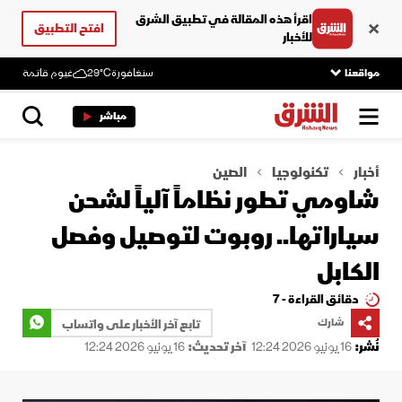
اقرأ هذه المقالة في تطبيق الشرق
افتح التطبيق
للأخبار
مواقعنا
سنغافورة
29°C
غيوم قاتمة
مباشر
أخبار
تكنولوجيا
الصين
شاومي تطور نظاماً آلياً لشحن
سياراتها.. روبوت لتوصيل وفصل
الكابل
دقائق القراءة - 7
شارك
تابع آخر الأخبار على واتساب
نُشر:
16 يونيو 2026 12:24
آخر تحديث:
16 يونيو 2026 12:24