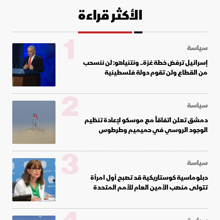
الأكثر قراءة
1
سياسة
إسرائيل ترفض خطة غزة.. ونتنياهو: لن ننسحب
من القطاع ولن تقوم دولة فلسطينية
2
سياسة
دمشق تعلن اتفاقاً مع موسكو لإعادة تنظيم
الوجود الروسي في حميميم وطرطوس
3
سياسة
دبلوماسية كوستاريكية قد تصبح أول امرأة
تتولى منصب الأمين العام للأمم المتحدة