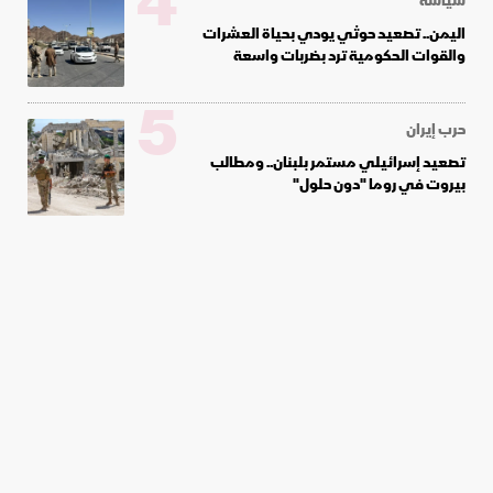
4
سياسة
اليمن.. تصعيد حوثي يودي بحياة العشرات
والقوات الحكومية ترد بضربات واسعة
5
حرب إيران
تصعيد إسرائيلي مستمر بلبنان.. ومطالب
بيروت في روما "دون حلول"