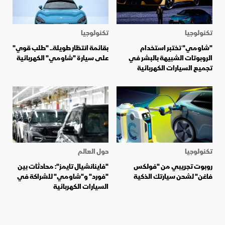
تكنولوجيا
تكنولوجيا
"شاومي" تختبر استخدام
بقائمة انتظار طويلة.. "طلب قوي"
الروبوتات الشبيهة بالبشر في
على سيارة "شاومي" الكهربائية
تجميع السيارات الكهربائية
تكنولوجيا
حول العالم
روبوت تجريبي من "فولكس
"فاينانشيال تايمز": محادثات بين
فاغن" لشحن سيارتك الذكية
"فورد" و"شاومي" للشراكة في
السيارات الكهربائية