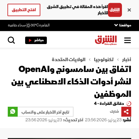
اقرأ هذه المقالة في تطبيق الشرق
افتح التطبيق
للأخبار
مواقعنا
القاهرة
30°C
سماء صافية
مباشر
أخبار
تكنولوجيا
الولايات المتحدة
اتفاق بين سامسونج وOpenAI
لنشر أدوات الذكاء الاصطناعي بين
الموظفين
دقائق القراءة - 4
شارك
تابع آخر الأخبار على واتساب
نُشر:
23 يونيو 2026 23:56
آخر تحديث:
23 يونيو 2026 23:56