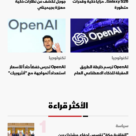
Galaxy S26.. مزايا ذكية وقدرات
جوجل تكشف عن نظارات ذكية
متطورة
معززة بجيميناي
تكنولوجيا
تكنولوجيا
OpenAI ترسم خارطة الطريق
OpenAI تدرس خفضاً حاداً للأسعار
المقبلة للذكاء الاصطناعي العام
استعداداً لمواجهة مع "أنثروبيك"
الأكثر قراءة
1
سياسة
"اتفاقية مكة" تؤسس لدفاع مشترك بين