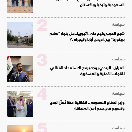
السعودية وتركيا وباكستان
2
سياسة
شبح الحرب يخيم على إثيوبيا.. هل ينهار "سلام
بريتوريا" بين أديس أبابا وتيجراي؟
3
سياسة
العراق.. الزيدي يوجه برفع الاستعداد القتالي
للقوات الأمنية والعسكرية
4
سياسة
وزير الدفاع السعودي: اتفاقية مكة تُعزّز الردع
وتسهم في دعم أمن المنطقة
5
سياسة