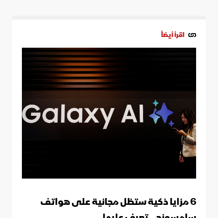
اقرأ أيضاً
6 مزايا ذكية ستظل مجانية على هواتف
سامسونج.. تعرف عليها