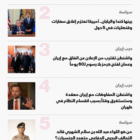
2
سياسة
بينها كندا واليابان.. أميركا تعتزم إغلاق سفارات
وقنصليات في 5 دول
3
حرب إيران
واشنطن تقترب من الإعلان عن اتفاق مع إيران
وعمان لفتح هرمز بلا رسوم لـ60 يوماً
4
حرب إيران
واشنطن: المفاوضات مع إيران معقدة
وستستغرق وقتاً بسبب انقسام النظام في
طهران
5
سياسة
من هو اللواء عبد الله بن سالم الشهري قائد
التحالف البحري الدفاعي متعدد الجنسيات؟