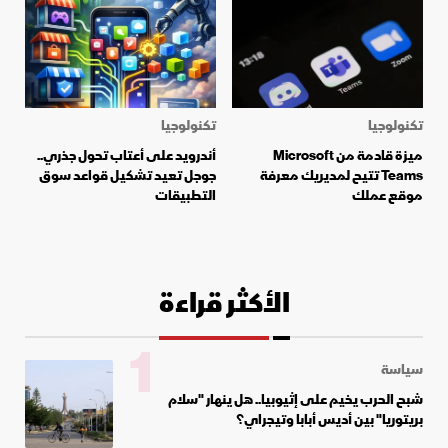
تكنولوجيا
تكنولوجيا
ميزة قادمة من Microsoft
أندرويد على أعتاب تحول جذري..
Teams تتيح لمديريك معرفة
جوجل تعيد تشكيل قواعد سوق
موقع عملك
التطبيقات
الأكثر قراءة
1
سياسة
شبح الحرب يخيم على إثيوبيا.. هل ينهار "سلام
بريتوريا" بين أديس أبابا وتيجراي؟