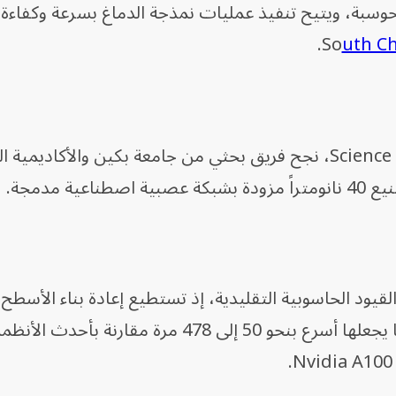
الحوسبة، ويتيح تنفيذ عمليات نمذجة الدماغ بسرعة وكفاءة 
.
uth C
ووفقاً لدراسة محكّمة نُشرت في دورية Science، نجح فريق بحثي من جامعة بكين والأكادي
ة مدمجة.
القيود الحاسوبية التقليدية، إذ تستطيع إعادة بناء الأسطح
للدماغ في أقل من نصف ثانية، وهو ما يجعلها أسرع بنحو 50 إلى 478 مرة مقارنة بأحدث الأن