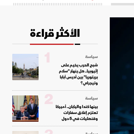
الأكثر قراءة
1
سياسة
شبح الحرب يخيم على
إثيوبيا.. هل ينهار "سلام
بريتوريا" بين أديس أبابا
وتيجراي؟
2
سياسة
بينها كندا واليابان.. أميركا
تعتزم إغلاق سفارات
وقنصليات في 5 دول
سياسة