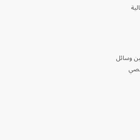
لية
ين وسائل
شخصي