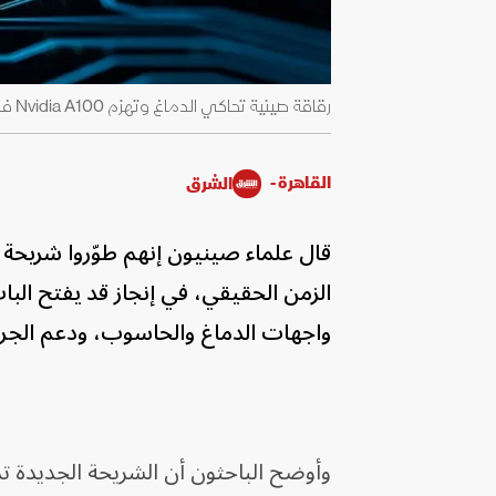
رقاقة صينية تحاكي الدماغ وتهزم Nvidia A100 في تشخيص ألزهايمر بدقة وسرعة قياسية - SCMP
القاهرة -
الشرق
قال علماء صينيون إنهم طوّروا شريحة 
الزمن الحقيقي، في إنجاز قد يفتح ال
واجهات الدماغ والحاسوب، ودعم الجرا
وأوضح الباحثون أن الشريحة الجديدة ت