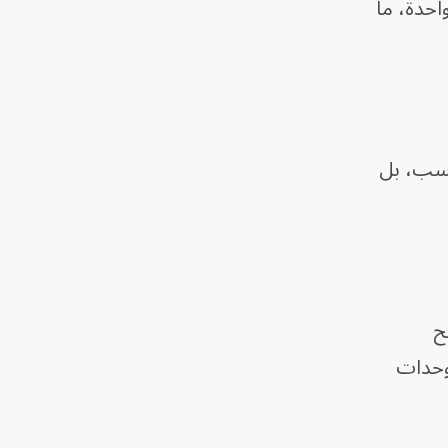
احدة، ما
حسب، بل
ح
إلى 478 مرة من أنظمة وحدات