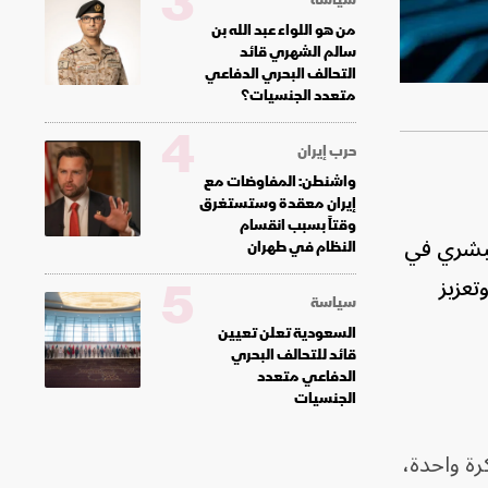
3
من هو اللواء عبد الله بن
سالم الشهري قائد
التحالف البحري الدفاعي
متعدد الجنسيات؟
4
حرب إيران
واشنطن: المفاوضات مع
إيران معقدة وستستغرق
وقتاً بسبب انقسام
لبشري في
النظام في طهران
5
تعزيز
سياسة
السعودية تعلن تعيين
قائد للتحالف البحري
الدفاعي متعدد
الجنسيات
رة واحدة،