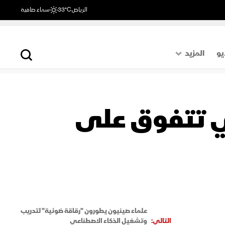
الرياض
33°C
سماء صافية
يو
المزيد
حول العالم
الصفحة الأخيرة
ي تتفوق على
اقتصاد
رياضة
علماء صينيون يطورون "رقاقة ضوئية" لتدريب
التالي:
وتشغيل الذكاء الاصطناعي