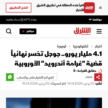
اقرأ هذه المقالة في تطبيق الشرق
افتح التطبيق
للأخبار
مواقعنا
بغداد
42°C
سماء صافية
مباشر
أخبار
تكنولوجيا
أوروبا
4.1 مليار يورو.. جوجل تخسر نهائياً
قضية "غرامة أندرويد" الأوروبية
دقائق القراءة - 5
شارك
تابع آخر الأخبار على واتساب
نُشر:
05 يوليو 2026 16:14
آخر تحديث:
05 يوليو 2026 16:14