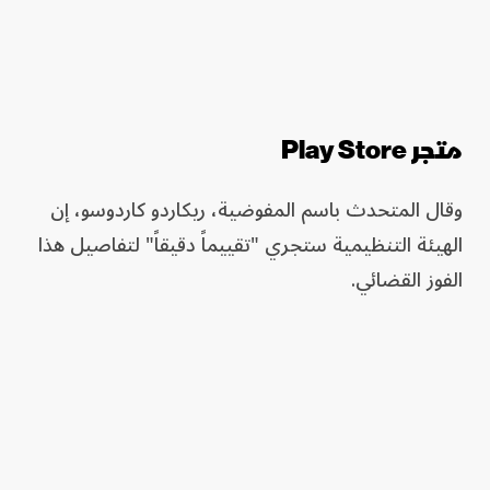
متجر Play Store
وقال المتحدث باسم المفوضية، ريكاردو كاردوسو، إن
الهيئة التنظيمية ستجري "تقييماً دقيقاً" لتفاصيل هذا
الفوز القضائي.