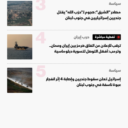
3
سياسة
مصادر "الشرق": هجوم لـ"حزب الله" يقتل
جنديين إسرائيليين في جنوب لبنان
4
حرب إيران
تغطية مباشرة
ترقب للإعلان عن اتفاق هرمز بين إيران وعمان..
وترمب: أفضل التوصل لتسوية دبلوماسية
5
سياسة
إسرائيل تعلن سقوط جنديين وإصابة 4 إثر انفجار
عبوة ناسفة في جنوب لبنان