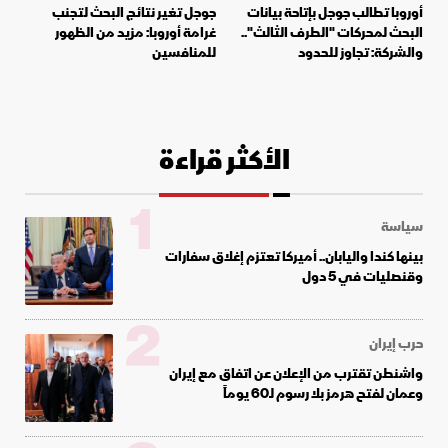
أوروبا تطالب جوجل بإتاحة بيانات
جوجل تغير نتائج البحث لتجنب
البحث لمحركات "الطرف الثالث"..
غرامة أوروبا: مزيد من الظهور
والشركة: تجاوز للحدود
للمنافسين
الأكثر قراءة
1
سياسة
بينها كندا واليابان.. أميركا تعتزم إغلاق سفارات
وقنصليات في 5 دول
2
حرب إيران
واشنطن تقترب من الإعلان عن اتفاق مع إيران
وعمان لفتح هرمز بلا رسوم لـ60 يوماً