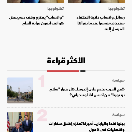
تكنولوجيا
تكنولوجيا
رسائل واتساب ذاتية الاختفاء
"واتساب" يعتزم وقف دعم بعض
ستحذف نفسها عندما يقرأها
هواتف آيفون نهاية العام
المرسل إليه
الأكثر قراءة
1
سياسة
شبح الحرب يخيم على إثيوبيا.. هل ينهار "سلام
بريتوريا" بين أديس أبابا وتيجراي؟
2
سياسة
بينها كندا واليابان.. أميركا تعتزم إغلاق سفارات
وقنصليات في 5 دول