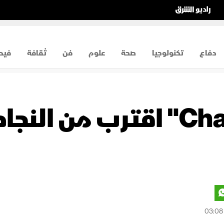
دفاع
تكنولوجيا
صحة
علوم
فن
ثقافة
فيد
برنامج "ChatGPT" اقترب 