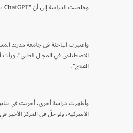
وخلصت الدراسة إلى أن "ChatGPT يقترب من هامش النجاح".
واعتبرت الباحثة في جامعة مدريد المستق
الاصطناعي في المجال الطبي". ورأت أ
العلاج".
الأميركية، ولو حلّ في المركز الأخير ف