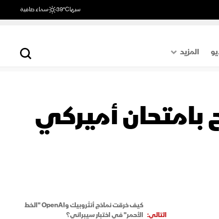
سبها
39°C
سماء صافية
يو
المزيد
حول العالم
الصفحة الأخيرة
من النجاح بامتحان أميركي
اقتصاد
رياضة
كيف خرقت نماذج أنثروبيك وOpenAI "الخط
التالي:
الأحمر" في اختبار سيبراني؟