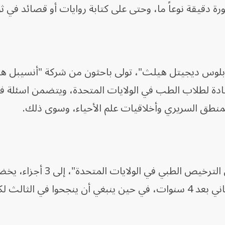
رة دقيقة نوعاً ما، وحتى على كتابة روايات أو قصائد في ثوا
 "بلوس ديجيتل هيلث"، تولى باحثون من شركة "أنسيبل ه
ى عادة لطلاب الطب في الولايات المتحدة، ويتضمن اسئلة ف
منطق السريري وأخلاقيات علم الأحياء، وسوى ذلك.
وينقسم هذا الامتحان المُسمّى "فحص الترخيص الطبي ف
لأولها بعد نحو عامين من الدراسة، وللثاني بعد 4 سنوات، في حين ينبغي أن ينجحوا في الثالث