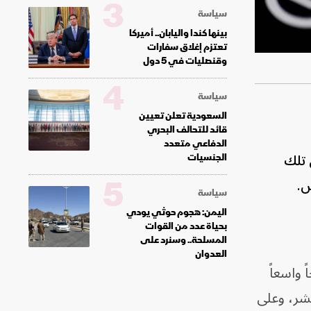
3
سياسة
بينها كندا واليابان.. أميركا
تعتزم إغلاق سفارات
وقنصليات في 5 دول
4
سياسة
السعودية تعلن تعيين
قائد للتحالف البحري
الدفاعي متعدد
 تلك
الجنسيات
5
س.
سياسة
اليمن: هجوم حوثي يودي
بحياة عدد من القوات
المسلحة.. وسنرد على
العدوان
 واسعاً
بشر، وعلى