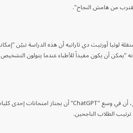
لة لوثيا أورتيث دي ثاراتيه أن هذه الدراسة تبيّن "إمكانا
نه "يمكن أن يكون مفيداً للأطباء عندما يتولون التشخ
وأظهرت دراسة أخرى، أجريت في يناير، أن في وسع "ChatGPT" أن يجتاز امتح
ي ترتيب الطلاب الناجحين.