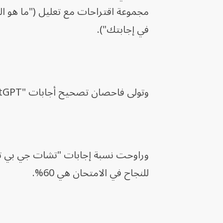
مجموعة اقتراحات مع تعليل ("ما هو ال
في إجابتك").
وتولى فاحصان تصحيح أجابات "ChatGPT" ووضع العلامات، فيما فصل ثالث في الفوارق بينهما.
للنجاح في الامتحان هي 60%.