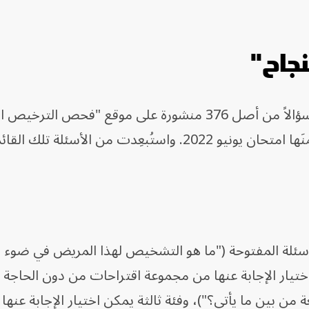
جاح"
وخضع "ChatGPT" لاختبار على 350 سؤالاً من أصل 376 منشورة على موقع "فحص 
الولايات المتحدة"، وهي تلك التي تَضَمنَها امتحان يونيو 2022. واستُبعِدت من الأسئلة
3 أنواع، أحدها الاسئلة المفتوحة ("ما هو التشخيص لهذا المريض في ضوء
تيار الإجابة عنها من مجموعة اقتراحات من دون الحاجة إ
ة من بين ما يأتي؟")، وفئة ثالثة يمكن اختيار الإجابة عنها