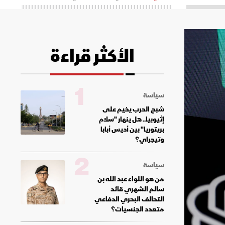
الأكثر قراءة
1
سياسة
شبح الحرب يخيم على
إثيوبيا.. هل ينهار "سلام
بريتوريا" بين أديس أبابا
وتيجراي؟
2
سياسة
من هو اللواء عبد الله بن
سالم الشهري قائد
التحالف البحري الدفاعي
متعدد الجنسيات؟