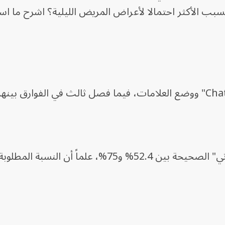
سبب الأكثر احتمالا لأعراض المريض الليلية؟ اشرح ما اس
وراوحت نسبة إجابات "تشات جي بي تي" الصحيحة بين 52.4% و75%، علماً أن النس