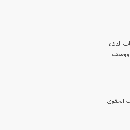
ت الذكاء
يص ووصف
انات إحدى كليات الحقوق