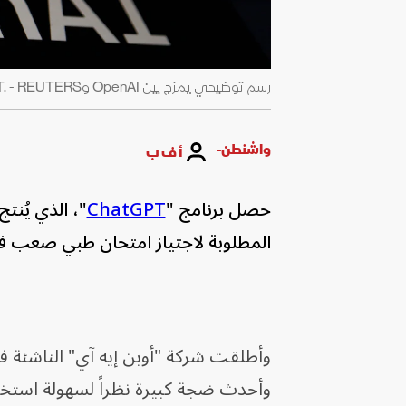
رسم توضيحي يمزج بين OpenAI وChatGPT. - REUTERS
واشنطن-
أ ف ب
حصل برنامج "
ChatGPT
"، الذي يُنت
المطلوبة لاجتياز امتحان طبي صعب 
وأطلقت شركة "أوبن إيه آي" الناشئة في
وأحدث ضجة كبيرة نظراً لسهولة استخدا