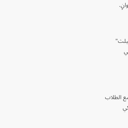
نٍ.
يلث"
ي
ي الولايات المتحدة"، إلى 3 أجزاء، يخضع الطلاب
 لكي