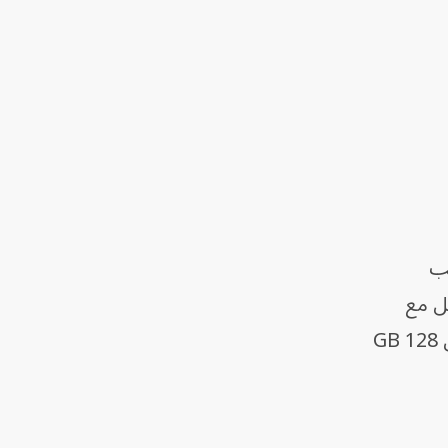
انب
بل مع
آيفون 15، وهو مقاوم للمياه والتراب، والشاشة مغطاة بواق من السيراميك. ويأتي بسعات تخزين 128 GB