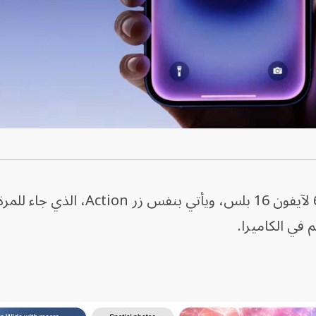
ويأتي الهاتف بقياسات 6.1 بوصة و6.7 لآيفون 16 بلس، ويأتي بنفس زر 