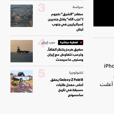
3
سياسة
مصادر "الشرق": هجوم
لـ"حزب الله" يقتل جنديين
إسرائيليين في جنوب
لبنان
4
حرب إيران
تغطية مباشرة
مضيق هرمز ينتظر اتفاقاً..
وترمب: نتفاوض مع إيران
وسنرى ما سيحدث
في كاليفورنيا، عن عائلة هواتف iPhone 16
5
تكنولوجيا
Galaxy Z Fold 8 يحقق
يل الثاني من AirPods Pro، وكذلك، أعلنت
أعلى معدل طلبات
مسبقة في تاريخ
سامسونج