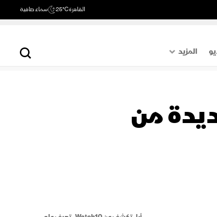
القاهرة
25°C
سماء صافية
يو
المزيد
حول العالم
الصفحة الأخيرة
النسخ الجديدة من
اقتصاد
رياضة
أبل تكشف عن Watch10.. تعرف على