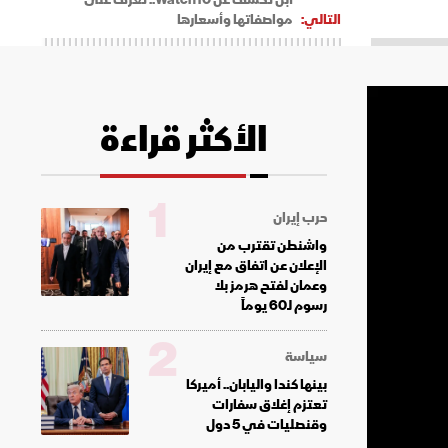
التالي:
مواصفاتها وأسعارها
الأكثر قراءة
1
حرب إيران
واشنطن تقترب من
الإعلان عن اتفاق مع إيران
وعمان لفتح هرمز بلا
رسوم لـ60 يوماً
2
سياسة
بينها كندا واليابان.. أميركا
تعتزم إغلاق سفارات
وقنصليات في 5 دول