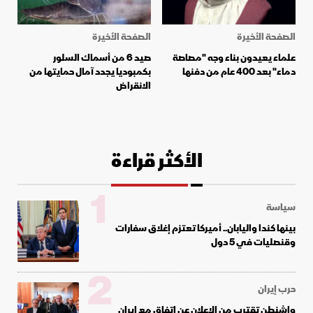
الصفحة الأخيرة
الصفحة الأخيرة
علماء يعيدون بناء وجه "مصاصة
صيد 6 من أسماك السلور
دماء" بعد 400 عام من دفنها
بكمبوديا يجدد آمال حمايتها من
الانقراض
الأكثر قراءة
1
سياسة
بينها كندا واليابان.. أميركا تعتزم إغلاق سفارات
وقنصليات في 5 دول
2
حرب إيران
واشنطن تقترب من الإعلان عن اتفاق مع إيران