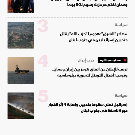
وعمان لفتح هرمز بلا رسوم لـ60 يوماً
3
سياسة
مصادر "الشرق": هجوم لـ"حزب الله" يقتل
جنديين إسرائيليين في جنوب لبنان
4
حرب إيران
تغطية مباشرة
ترقب للإعلان عن اتفاق هرمز بين إيران وعمان..
وترمب: أفضل التوصل لتسوية دبلوماسية
5
سياسة
إسرائيل تعلن سقوط جنديين وإصابة 4 إثر انفجار
عبوة ناسفة في جنوب لبنان