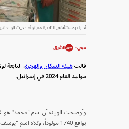
أطباء بمستشفى الناصرة مع توأم حديث الولادة. يونيو 2020 - p.com
دبي -
الشرق
قالت
هيئة السكان والهجرة
، التابعة لو
مواليد العام 2024 في إسرائيل.
بواقع 1740 مولوداً، وتلاه اسم "يوسف" برصيد 1201، ثم "آدم" بـ1196 مولوداً.