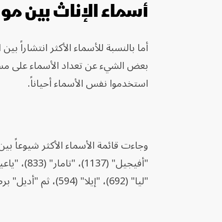
أسماء الإناث بين مو
بعض الشيء عن تعداد الأسماء على مستو
استخدموا نفس الأسماء أحياناً.
"ليا" (692)، "إيلا" (594)، ثم "أديل" برصيد 566 مولودة.