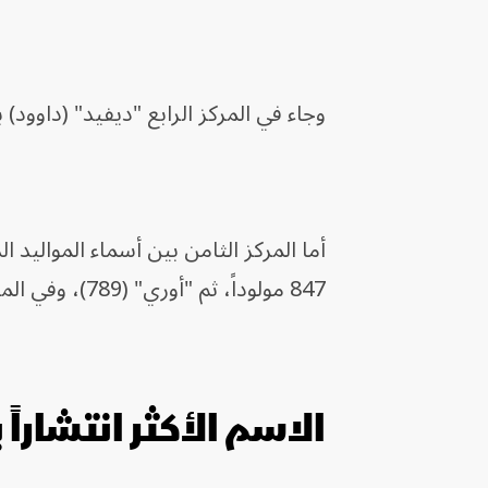
وجاء في المركز الرابع "ديفيد" (داوود) بـ1062 مولوداً، ثم أريئيل (1045)، و"لافي" (967)، و"عومر" (870
أما المركز الثامن بين أسماء المواليد 
847 مولوداً، ثم "أوري" (789)، وفي المركز العاشر "دانيال" بواقع 764 مولوداً.
الاسم الأكثر انتشاراً