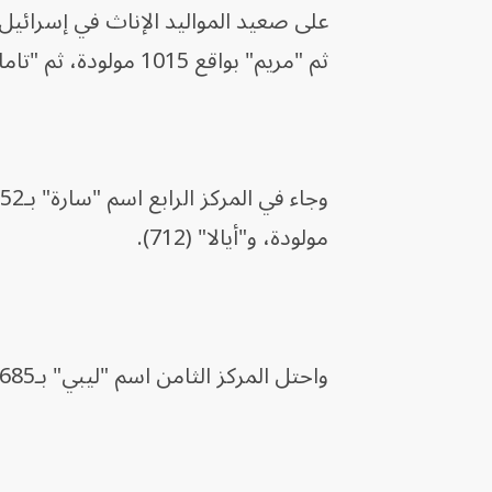
ثم "مريم" بواقع 1015 مولودة، ثم "تامار" (841).
مولودة، و"أيالا" (712).
واحتل المركز الثامن اسم "ليبي" بـ685 مولودة، ثم "إيلا" بـ640، وأخيراً "نوعا" بواقع 640 مولودة.