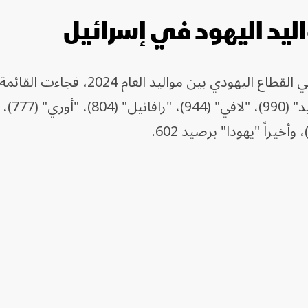
اليد اليهود في إسرائيل
وبالنسبة لأسماء الذكور الأكثر انتشاراً في القطاع اليهودي بين مواليد ا
"أريئيل" برصيد 1013 مول