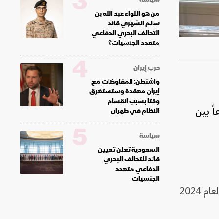
3
من هو اللواء عبد الله بن
سالم الشهري قائد
التحالف البحري الدفاعي
متعدد الجنسيات؟
4
حرب إيران
واشنطن: المفاوضات مع
إيران معقدة وستستغرق
وقتاً بسبب انقسام
اً بين
النظام في طهران
5
سياسة
السعودية تعلن تعيين
قائد للتحالف البحري
الدفاعي متعدد
الجنسيات
وأوضحت الهيئة أن اسم "محمد" هو الأكثر انتشاراً على الإطلاق بين المواليد الذكور في إسرائيل لعام 2024