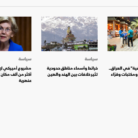
سياسة
سياسة
فية" في العراق..
خرائط وأسماء مناطق حدودية
مشروع أميركي لإ
مكتبات وقرّاء
تثير خلافات بين الهند والصين
أكثر من ألف مكان
عنصرية