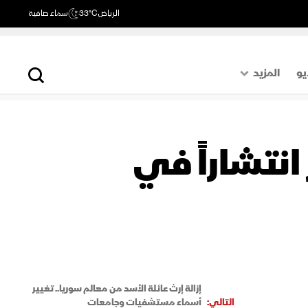
الرياض
33°C
سماء صافية
يو
المزيد
حول العالم
الصفحة الأخيرة
انتشاراً في
اقتصاد
رياضة
إزالة إرث عائلة الأسد من معالم سوريا.. تغيير
التالي:
أسماء مستشفيات وجامعات