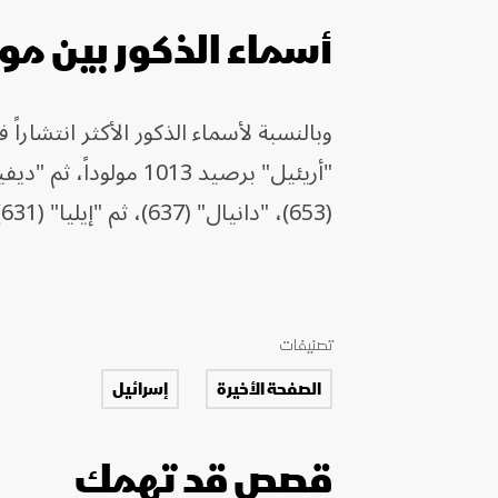
أسماء الذكور بين مو
(653)، "دانيال" (637)، ثم "إيليا" (631)، وأخيراً "يهودا" برصيد 602.
تصنيفات
الصفحة الأخيرة
إسرائيل
قصص قد تهمك