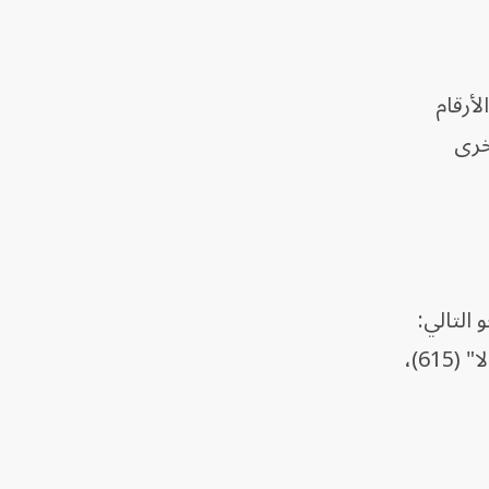
رائيل، فتختلف الأرقام
خرى
هودي على النحو التالي:
"أفيجيل" (1137)، "تامار" (833)، "ياعيل" (714)، "ليبي" (662)، "سارة" (636)، "نوعا" (623)، "أيالا" (615)،