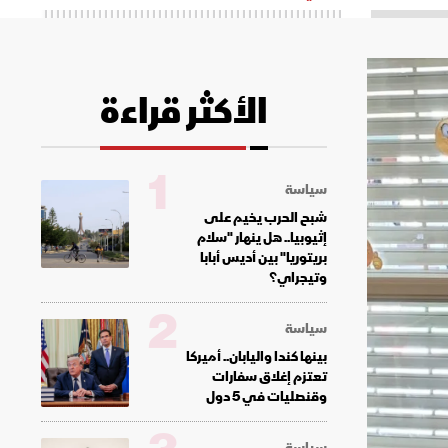
الأكثر قراءة
1
سياسة
شبح الحرب يخيم على
إثيوبيا.. هل ينهار "سلام
بريتوريا" بين أديس أبابا
وتيجراي؟
2
سياسة
بينها كندا واليابان.. أميركا
تعتزم إغلاق سفارات
وقنصليات في 5 دول
سياسة