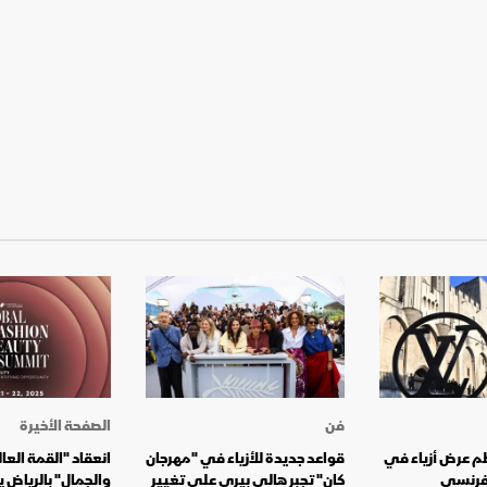
فن
الصفحة الأخيرة
م عرض أزياء في
قواعد جديدة للأزياء في "مهرجان
انعقاد "القمة العال
لفرنسي
كان" تجبر هالي بيري على تغيير