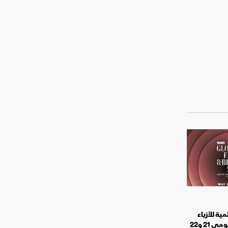
مية للأزياء
والجمال" بالرياض يومي 21 و22