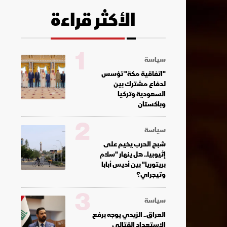
الأكثر قراءة
1
سياسة
"اتفاقية مكة" تؤسس
لدفاع مشترك بين
السعودية وتركيا
وباكستان
2
سياسة
شبح الحرب يخيم على
إثيوبيا.. هل ينهار "سلام
بريتوريا" بين أديس أبابا
وتيجراي؟
3
سياسة
العراق.. الزيدي يوجه برفع
الاستعداد القتالي