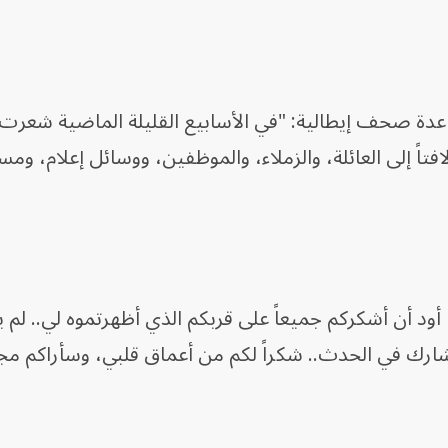
عدة صحف إيطالية: "في الأسابيع القليلة الماضية شعرت 
افتاً إلى العائلة، والزملاء، والموظفين، ووسائل إعلام، و
أضاف: "اليوم، في عيد ميلادي الـ 91، أود أن أشكركم جميعاً على قربكم الذي أظهرتموه لي.
ارك في الحدث.. شكراً لكم من أعماق قلبي، وسأراكم مجد