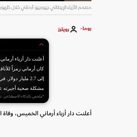
مصمم الأزياء الإيطالي جيورجيو أرماني خلال ظهوره في ختام عر
روما -
رويترز
كان أرماني رمزاً للأنا
إلى 2.7 مليار دول
مشكلة صحية أجبرته عل
*ملخص بالذكاء الاصطناعي. ت
أعلنت دار أزياء أرماني الخميس، وفاة المص