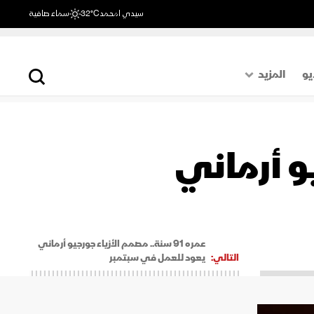
سيدي امحمد
32°C
سماء صافية
يو
المزيد
حول العالم
الصفحة الأخيرة
و أرماني
اقتصاد
رياضة
عمره 91 سنة.. مصمم الأزياء جورجيو أرماني
التالي:
يعود للعمل في سبتمبر