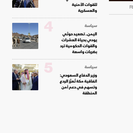
للقوات الأمنية
والعسكرية
4
سياسة
اليمن.. تصعيد حوثي
يودي بحياة العشرات
والقوات الحكومية ترد
بضربات واسعة
5
سياسة
وزير الدفاع السعودي:
اتفاقية مكة تُعزّز الردع
وتسهم في دعم أمن
المنطقة