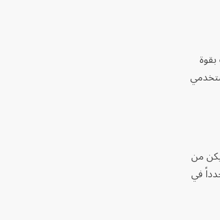
بقوة
مستخدمي
. لم يكن من
داً في