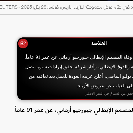
ض مجموعته للأزياء، باريس، فرنسا، 28 يناير 2025 - REUTERS
الخلاصة
أعلنت دار أزياء أرماني وفاة المصمم الإيطالي جيورجيو أرماني عن عمر 91 عاماً.
قة والذوق الإيطالي، وأدار شركة تحقق إيرادات سنوية تصل
ار. في يوليو الماضي، أعلن عزمه العودة للعمل بعد تعافيه من
ى الغياب عن عروض الأزياء.
حقق من السياق في النص الأصلي.
مم الإيطالي جيورجيو أرماني، عن عمر 91 عاماً.