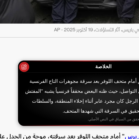
التساؤلات، 19 أكتوبر 2025 - AP
الخلاصة
 أمام متحف اللوفر بعد سرقة مجوهرات التاج الفرنسية
ل التواصل، حيث ظنه البعض محققاً فرنسياً يشبه "المفتش
 الرجل كان مجرد عابر أثناء إخلاء المنطقة، والسلطات
حقيق في السرقة التي شهدها المتحف.
حقق من السياق في النص الأصلي.
 برس
" أمام متحف اللوفر بعد سرقته، موجة من الجدل عل