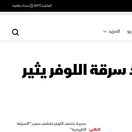
القاهرة
30°C
سماء صافية
يو
المزيد
حول العالم
الصفحة الأخيرة
رقة اللوفر يثير
اقتصاد
رياضة
مديرة متحف اللوفر تكشف سبب "السرقة
التالي:
التاريخية"