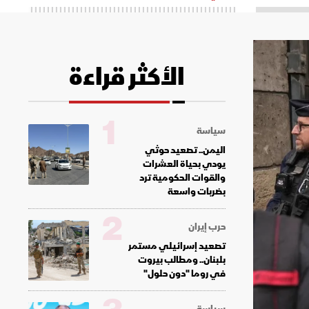
الأكثر قراءة
1
سياسة
اليمن.. تصعيد حوثي
يودي بحياة العشرات
والقوات الحكومية ترد
بضربات واسعة
2
حرب إيران
تصعيد إسرائيلي مستمر
بلبنان.. ومطالب بيروت
في روما "دون حلول"
سياسة