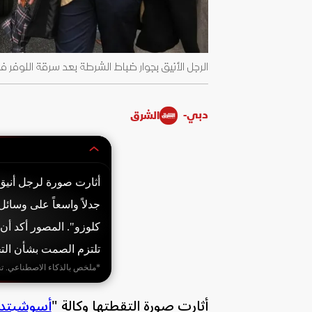
الرجل الأنيق بجوار ضباط الشرطة بعد سرقة اللوفر في باريس، أثار 
دبي-
الشرق
أثارت صورة لرجل أنيق
جدلاً واسعاً على وسائ
كلوزو". المصور أكد أن
تلتزم الصمت بشأن الت
*ملخص بالذكاء الاصطناعي. ت
أثارت صورة التقطتها وكالة "
أسوشيتد