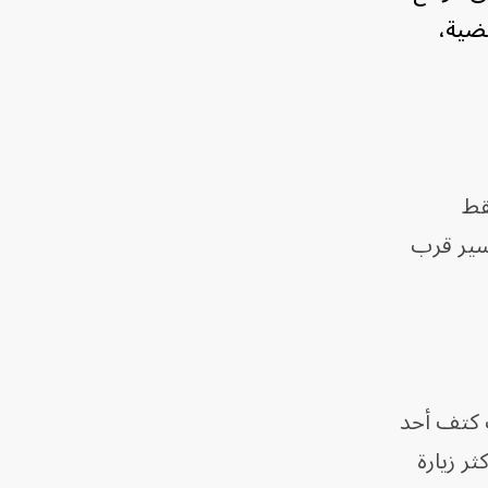
قضية،
قط
يسير قرب
ب كتف أحد
ر زيارة