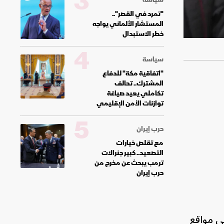
3
"تمرد في القصر"..
المستشار الألماني يواجه
خطر الاستبدال
4
سياسة
"اتفاقية مكة" للدفاع
المشترك.. تحالف
تكاملي يعيد صياغة
توازنات الأمن الإقليمي
5
حرب إيران
مع تقلص خيارات
التصعيد.. كبير جنرالات
ترمب يبحث عن مخرج من
حرب إيران
ى مواقع