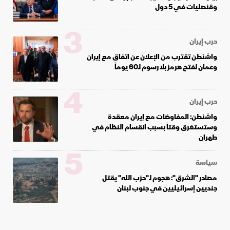
وقنصليات في 5 دول
3
حرب إيران
واشنطن تقترب من الإعلان عن اتفاق مع إيران
وعمان لفتح هرمز بلا رسوم لـ60 يوماً
4
حرب إيران
واشنطن: المفاوضات مع إيران معقدة
وستستغرق وقتاً بسبب انقسام النظام في
طهران
5
سياسة
مصادر "الشرق": هجوم لـ"حزب الله" يقتل
جنديين إسرائيليين في جنوب لبنان