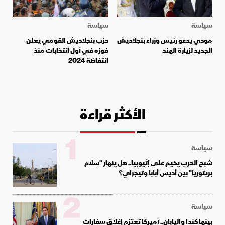
سياسة
سياسة
مودي يدعو رئيس وزراء بنجلاديش
حزب بنجلاديش القومي يعلن
الجديد لزيارة الهند
فوزه في أول انتخابات منذ
انتفاضة 2024
الأكثر قراءة
1
سياسة
شبح الحرب يخيم على إثيوبيا.. هل ينهار "سلام
بريتوريا" بين أديس أبابا وتيجراي؟
2
سياسة
بينها كندا واليابان.. أميركا تعتزم إغلاق سفارات