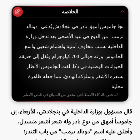
الخلاصة
نجا جاموس أمهق نادر في بنجلادش يُدعى "دونالد
ترمب" من الذبح في عيد الأضحى بعد تدخل وزارة
الداخلية بسبب مخاوف أمنية واهتمام شعبي واسع.
الجاموس وزنه حوالي 700 كيلوجرام ونُقل إلى حديقة
الحيوانات الوطنية في دكا. لفت الجاموس الأنظار
بشعره الأشقر وسلوكه الهادئ، مما جعله ظاهرة
محلية.
*ملخص بالذكاء الاصطناعي. تحقق من السياق في النص الأصلي.
قال مسؤول بوزارة الداخلية في بنجلادش، الأربعاء، إن
جاموساً أمهق من نوع نادر وله شعر أشقر منسدل،
وأطلق عليه اسم "دونالد ترمب" من باب التندر؛