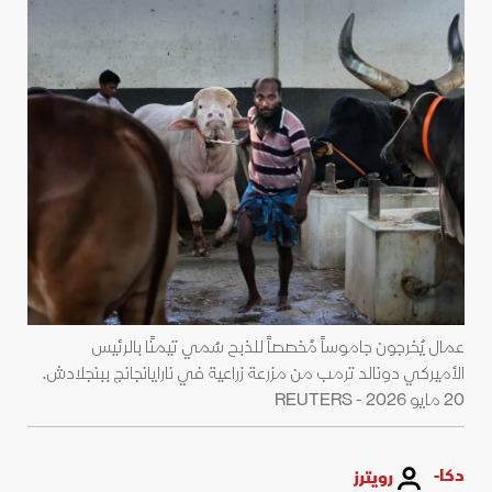
عمال يُخرجون جاموساً مُخصصاً للذبح سُمي تيمنًا بالرئيس
الأميركي دونالد ترمب من مزرعة زراعية في نارايانجانج ببنجلادش.
20 مايو 2026 - REUTERS
دكا-
رويترز