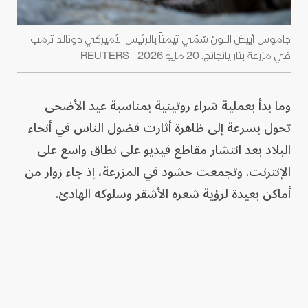
جاموس أبيض اللون سُمّي تيمناً بالرئيس الأميركي دونالد ترمب
في مزرعة بنارايانجانج. 20 مايو 2026 - REUTERS
وما بدأ بعملية شراء روتينية بمناسبة عيد الأضحى
تحول بسرعة إلى ظاهرة أثارت فضول الناس في أنحاء
البلاد بعد انتشار مقاطع فيديو على نطاق واسع على
الإنترنت. وتجمعت حشود في المزرعة، إذ جاء زوار من
أماكن بعيدة لرؤية شعره الأشقر وسلوكه الهادئ.