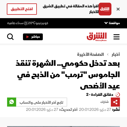
اقرأ هذه المقالة في تطبيق الشرق
افتح التطبيق
للأخبار
مواقعنا
كوبيرتينو
20°C
سماء صافية
مباشر
أخبار
الصفحة الأخيرة
بعد تدخل حكومي.. الشهرة تنقذ
الجاموس "ترمب" من الذبح في
عيد الأضحى
دقائق القراءة - 2
شارك
تابع آخر الأخبار على واتساب
نُشر:
27 مايو 2026 20:01
آخر تحديث:
27 مايو 2026 20:01