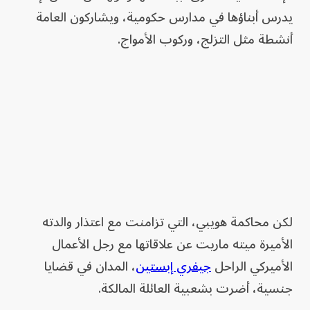
يدرس أبناؤها في مدارس حكومية، ويشاركون العامة
أنشطة مثل التزلج، وركوب الأمواج.
لكن محاكمة هويبي، التي تزامنت مع اعتذار والدته
الأميرة ميته ماريت عن علاقاتها مع رجل الأعمال
الأميركي الراحل
جيفري إبستين
، المدان في قضايا
جنسية، أضرت بشعبية العائلة المالكة.