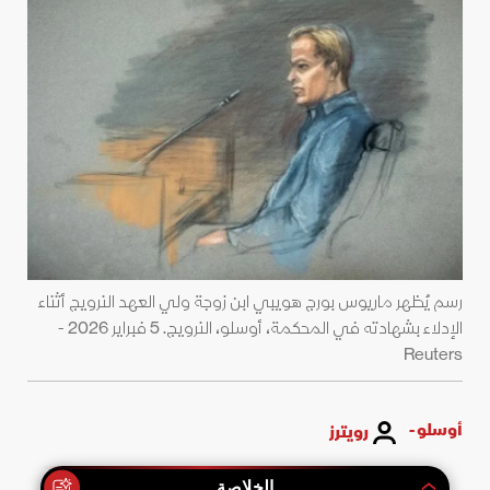
رسم يُظهر ماريوس بورج هويبي ابن زوجة ولي العهد النرويج أثناء
الإدلاء بشهادته في المحكمة، أوسلو، النرويج. 5 فبراير 2026 -
Reuters
أوسلو -
رويترز
الخلاصة