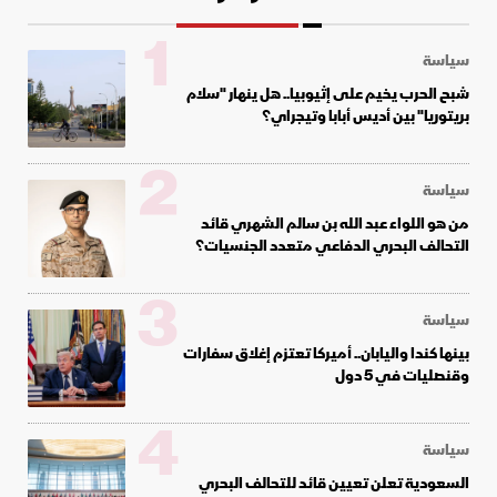
1
سياسة
شبح الحرب يخيم على إثيوبيا.. هل ينهار "سلام
بريتوريا" بين أديس أبابا وتيجراي؟
2
سياسة
من هو اللواء عبد الله بن سالم الشهري قائد
التحالف البحري الدفاعي متعدد الجنسيات؟
3
سياسة
بينها كندا واليابان.. أميركا تعتزم إغلاق سفارات
وقنصليات في 5 دول
4
سياسة
السعودية تعلن تعيين قائد للتحالف البحري