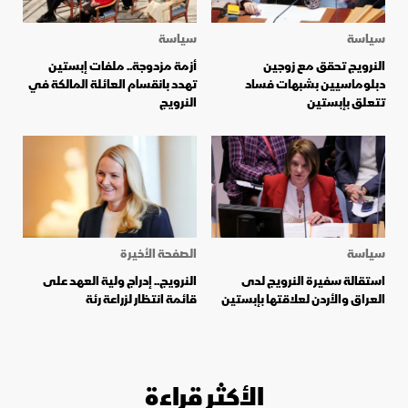
سياسة
سياسة
النرويج تحقق مع زوجين
أزمة مزدوجة.. ملفات إبستين
دبلوماسيين بشبهات فساد
تهدد بانقسام العائلة المالكة في
تتعلق بإبستين
النرويج
سياسة
الصفحة الأخيرة
استقالة سفيرة النرويج لدى
النرويج.. إدراج ولية العهد على
العراق والأردن لعلاقتها بإبستين
قائمة انتظار لزراعة رئة
الأكثر قراءة