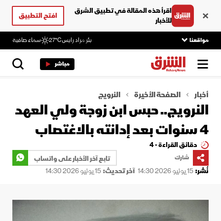
اقرأ هذه المقالة في تطبيق الشرق
افتح التطبيق
للأخبار
مواقعنا
بئر مراد رايس
27°C
سماء صافية
مباشر
أخبار
الصفحة الأخيرة
النرويج
النرويج.. حبس ابن زوجة ولي العهد
4 سنوات بعد إدانته بالاغتصاب
دقائق القراءة - 4
شارك
تابع آخر الأخبار على واتساب
نُشر:
15 يونيو 2026 14:30
آخر تحديث:
15 يونيو 2026 14:30