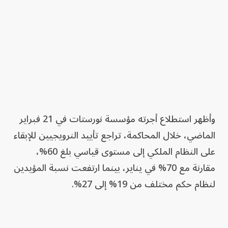
وأظهر استطلاع أجرته مؤسسة نورستات في 21 فبراير
الماضي، خلال المحاكمة، تراجع تأييد النرويجيين للإبقاء
على النظام الملكي إلى مستوى قياسي بلغ 60%،
مقارنة مع 70% في يناير، بينما ارتفعت نسبة المؤيدين
لنظام حكم مختلف من 19% إلى 27%.