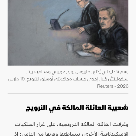
رسم تخطيطي يُظهر ماريوس بورج هويبي ومحاميه بيتار
سيكوليتش خلال إحدى جلسات محاكمته، أوسلو، النرويج. 19 مارس
2026 - Reuters
شعبية العائلة المالكة في النرويج
وعُرفت العائلة المالكة النرويجية، على غرار الملكيات
الإسكندنافية الأخرى، ببساطتها وقربها من الناس؛ إذ