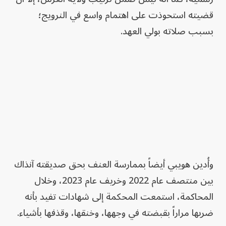
قضيته استحوذت على اهتمام واسع في النرويج؛
بسبب صلاته بولي العهد.
وأُدين هويبي أيضاً بممارسة العنف بحق صديقته آنذاك
بين منتصف عام 2022 وخريف عام 2023، وخلال
المحاكمة، استمعت المحكمة إلى شهادات تفيد بأنه
ضربها مراراً بقبضته في وجهها، وخنقها، وقذفها بأشياء.