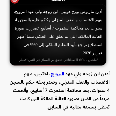
أدين ماريوس بورج هويبي، ابن زوجة ولي عهد النرويج،
بتهم الاغتصاب والعنف المنزلي وحُكم عليه بالسجن 4
سنوات بعد محاكمة استمرت 7 أسابيع. تضررت صورة
العائلة المالكة، التي لم تعلق على الحكم، بينما أظهر
استطلاع تراجع تأييد النظام الملكي إلى 60% في
فبراير 2026.
*ملخص بالذكاء الاصطناعي. تحقق من السياق في النص الأصلي.
أدين ابن زوجة ولي عهد
النرويج
، الاثنين، بتهم
الاغتصاب والعنف المنزلي، وصدر بحقه حكم بالسجن
4 سنوات، بعد محاكمة استمرت 7 أسابيع، وألحقت
مزيداً من الضرر بصورة العائلة المالكة التي كانت
تحظى بسمعة مثالية في السابق.