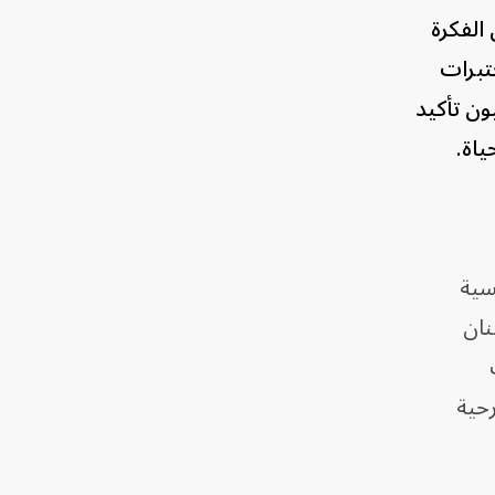
 الفكرة
تبرات
ون تأكيد
ياة.
سية
نان
رحية