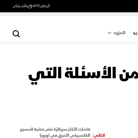
الرياض
41°C
غائم جزئي
يو
المزيد
حول العالم
الصفحة الأخيرة
ون العالمي.. 80 عاماً من الأسئلة التي
اقتصاد
رياضة
هاملت الأكثر سرياليّة على خشبة المسرح
التالي:
الكلاسيكي الأعرق في أوروبا