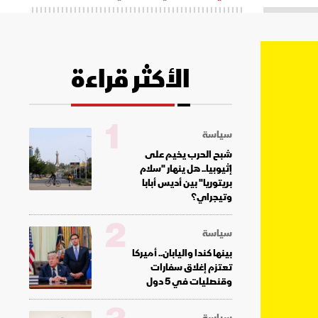
الأكثر قراءة
1
سياسة
شبح الحرب يخيم على
إثيوبيا.. هل ينهار "سلام
بريتوريا" بين أديس أبابا
وتيجراي؟
2
سياسة
بينها كندا واليابان.. أميركا
تعتزم إغلاق سفارات
وقنصليات في 5 دول
سياسة