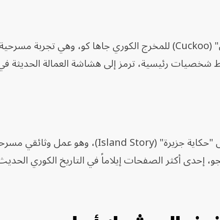
من أبرز هذه الأعمال مسرحية "الوقواق" (Cuckoo) للمخرج الكوري جاها كو، وهي تجربة مسر
ط شخصيات رئيسية، ترمز إلى هشاشة العمالة الحديثة في
كما يقدّم المخرج كيونج سونج لي عرض "حكاية جزيرة" (Island Story)، وهو عمل وثائقي