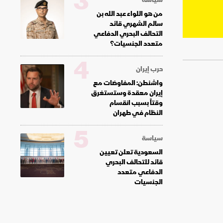
3
من هو اللواء عبد الله بن
سالم الشهري قائد
التحالف البحري الدفاعي
متعدد الجنسيات؟
4
حرب إيران
واشنطن: المفاوضات مع
إيران معقدة وستستغرق
وقتاً بسبب انقسام
النظام في طهران
5
سياسة
السعودية تعلن تعيين
قائد للتحالف البحري
الدفاعي متعدد
الجنسيات