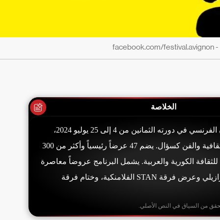
fac
الخلاصة
يحتفل مهرجان أفينيون الفرنسي في دورته الثمانين من 4 إلى 25 يوليو 2024،
بتحقيق الديمقراطية الثقافية والفن كسؤال. يضم 47 عرضاً رئيسياً وأكثر من 300
لثقافة الكورية والعربية. يشمل البرنامج عروضاً معاصرة
وتاريخية، منها تعاون برازيلي وعرض فرقة STAN الفلامنكية، وختام فرقة
حقق من السياق في النص الأصلي.