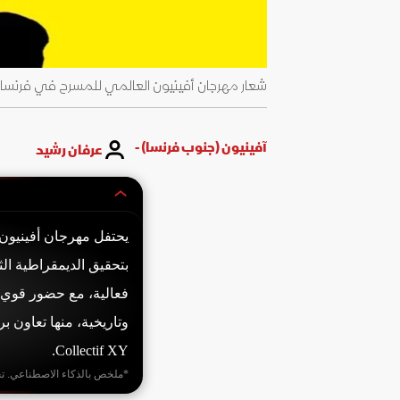
شعار مهرجان أفينيون العالمي للمسرح في فرنسا - ebook.com/festival.avignon
آفينيون (جنوب فرنسا) -
عرفان رشيد
فعالية، مع حضور قوي ل
Collectif XY.
*ملخص بالذكاء الاصطناعي. ت