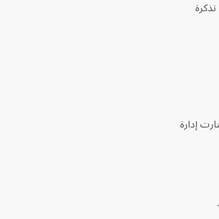
كثر من 300 فعالية وتقديم فني، مع طرح نحو 136 ألف تذكرة
ارت إدارة