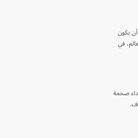
أن يكون
عالم، في
داء ضخمة
اف.