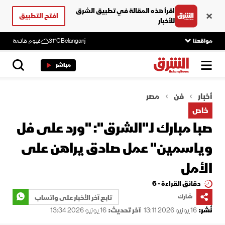
اقرأ هذه المقالة في تطبيق الشرق
افتح التطبيق
للأخبار
مواقعنا
Belanganj
31°C
غيوم قاتمة
مباشر
أخبار
فن
مصر
خاص
صبا مبارك لـ"الشرق": "ورد على فل
وياسمين" عمل صادق يراهن على
الأمل
دقائق القراءة - 6
شارك
تابع آخر الأخبار على واتساب
نُشر:
16 يونيو 2026 13:11
آخر تحديث:
16 يونيو 2026 13:34