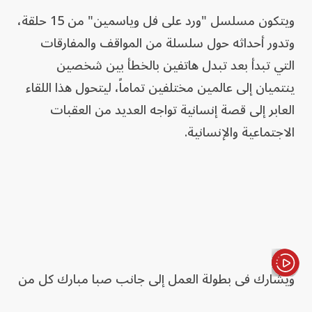
ويتكون مسلسل "ورد على فل وياسمين" من 15 حلقة،
وتدور أحداثه حول سلسلة من المواقف والمفارقات
التي تبدأ بعد تبدل هاتفين بالخطأ بين شخصين
ينتميان إلى عالمين مختلفين تماماً، ليتحول هذا اللقاء
العابر إلى قصة إنسانية تواجه العديد من العقبات
الاجتماعية والإنسانية.
ويشارك في بطولة العمل إلى جانب صبا مبارك كل من
الأخبار باختصار
أحمد عبدالوهاب وفدوى عابد وهديل حسن وسلوى