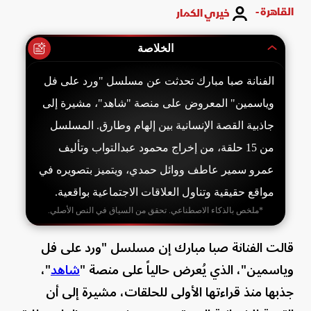
القاهرة -
خيري الكمار
الخلاصة
الفنانة صبا مبارك تحدثت عن مسلسل "ورد على فل
وياسمين" المعروض على منصة "شاهد"، مشيرة إلى
جاذبية القصة الإنسانية بين إلهام وطارق. المسلسل
من 15 حلقة، من إخراج محمود عبدالتواب وتأليف
عمرو سمير عاطف ووائل حمدي، ويتميز بتصويره في
مواقع حقيقية وتناول العلاقات الاجتماعية بواقعية.
*ملخص بالذكاء الاصطناعي. تحقق من السياق في النص الأصلي.
قالت الفنانة صبا مبارك إن مسلسل "ورد على فل
وياسمين"، الذي يُعرض حالياً على منصة "
شاهد
"،
جذبها منذ قراءتها الأولى للحلقات، مشيرة إلى أن