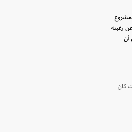
للمشروع
عن رغبته
 أن
ت كان