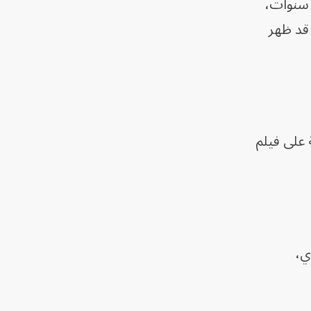
ضح شيكو أن فكرة العمل مع محمد عادل إمام لم تكن وليدة هذا الفيلم، وإنما تعود إلى نحو 3 سنوات،
قد ظهر
 على فيلم
ي،