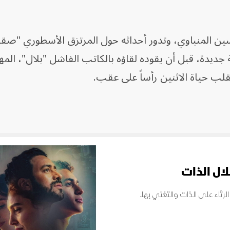
سين المنباوي، وتدور أحداثه حول المرتزق الأسطوري "صقر
ية جديدة، قبل أن يقوده لقاؤه بالكاتب الفاشل "بلال"، ال
قلب حياة الاثنين رأساً على عقب.
لال الذات
رثاء على الذات والتغني بها.