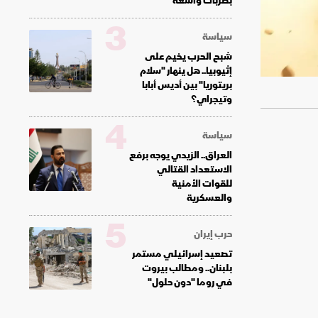
بضربات واسعة
3
سياسة
شبح الحرب يخيم على
إثيوبيا.. هل ينهار "سلام
بريتوريا" بين أديس أبابا
وتيجراي؟
4
سياسة
العراق.. الزيدي يوجه برفع
الاستعداد القتالي
للقوات الأمنية
والعسكرية
5
حرب إيران
تصعيد إسرائيلي مستمر
بلبنان.. ومطالب بيروت
في روما "دون حلول"