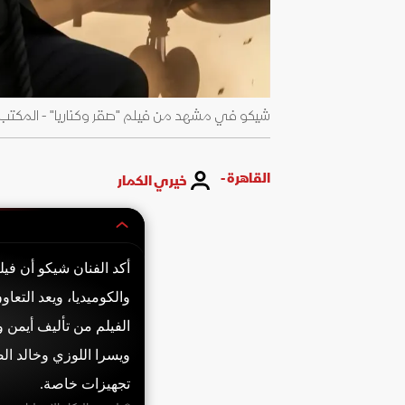
شيكو في مشهد من فيلم "صقر وكناريا" - المكتب 
القاهرة -
خيري الكمار
أكد الفنان شيكو أن في
والكوميديا، ويعد التعا
الفيلم من تأليف أيمن 
ويسرا اللوزي وخالد ا
تجهيزات خاصة.