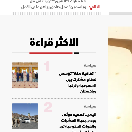
صبا مبارك لـ"الشرق": "ورد على فل
التالي:
وياسمين" عمل صادق يراهن على الأمل
الأكثر قراءة
1
سياسة
"اتفاقية مكة" تؤسس
لدفاع مشترك بين
السعودية وتركيا
وباكستان
2
سياسة
اليمن.. تصعيد حوثي
يودي بحياة العشرات
والقوات الحكومية ترد