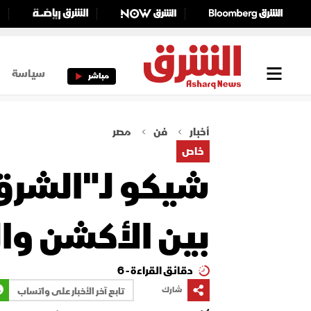
سياسة
مباشر
أخبار
فن
مصر
خاص
شيكو لـ"الشرق"
بين الأكشن وا
دقائق القراءة - 6
شارك
تابع آخر الأخبار على واتساب