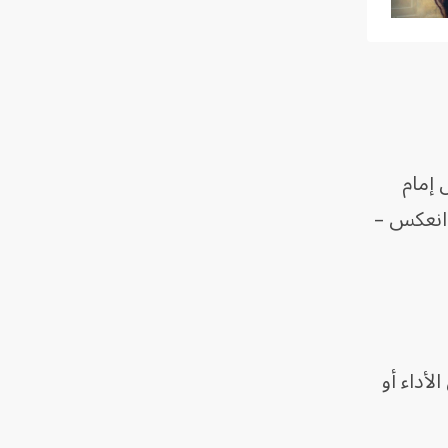
 إمام
 انعكس –
لأداء أو