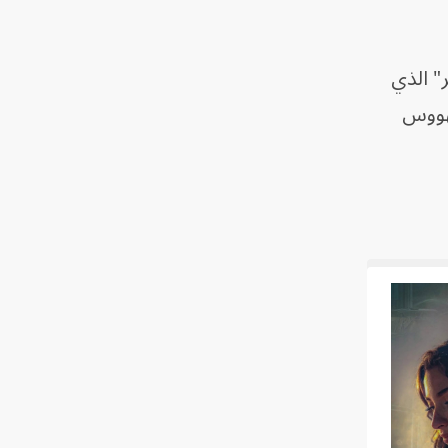
" الذي
مهووس