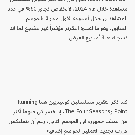
مشاهدة خلال عام 2024، لانخفاض تجاوز 60% في عدد
المشاهدين خلال أسبوعه الأول مقارنة بالموسم
السابق، وهو ما اعتبره التقرير مؤشراً غير مشجع لما قد
تسجله بقية أسابيع العرض.
كما ذكر التقرير مسلسلين كوميديين هما Running
Point وThe Four Seasons، إذ خسر كل منهما أكثر
من نصف جمهوره في الموسم الثاني، رغم أن نتفليكس
قررت تجديد العملين لمواسم إضافية.