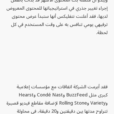
ويبدو أن منصة بث المحتوى الأشهر قد بدأت بالفعل
إجراء تغيير جذري في استراتيجياتها للمحتوى المعروض
لديها، فقد أعلنت نتفليكس أنها ستبدأ عرض محتوى
ترفيهي يومي تنافس به على وقت المستخدم في كل
لحظة.
فقد أبرمت الشركة اتفاقات مع مؤسسات إعلامية
كبرى مثل BuzzFeed وCondé Nast وHearst
وVariety وRolling Stone لإضافة مقاطع فيديو قصيرة
تتراوح مدتها بين دقيقتين و20 دقيقة، في محاولة