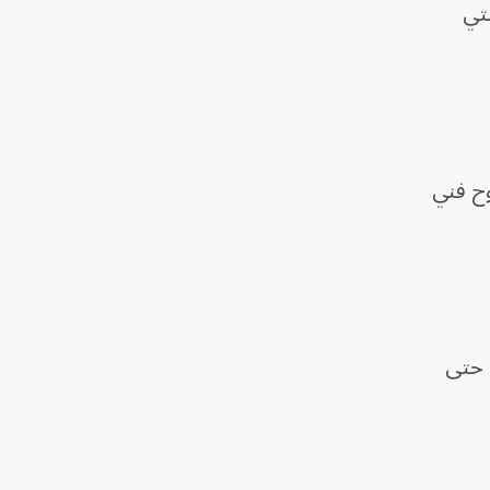
تي
وح فني
 حتى