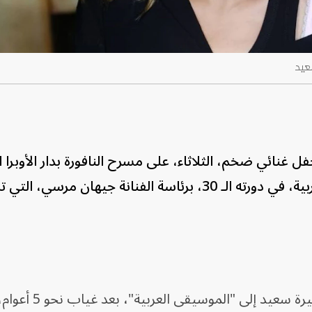
عيد
 غنائي ضخم، الثلاثاء، على مسرح النافورة بدار الأوبرا 
ضمن فعاليات مهرجان الموسيقى العربية، في دورته الـ 30، برئاسة الفنانة جيهان مرسي
ويشهد هذا الحفل المُرتقب، عودة سميرة سع