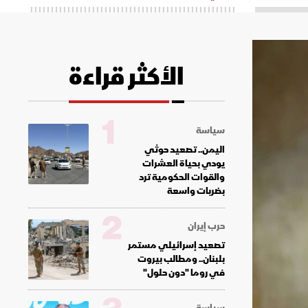
الأكثر قراءة
1
سياسة
اليمن.. تصعيد حوثي
يودي بحياة العشرات
والقوات الحكومية ترد
بضربات واسعة
2
حرب إيران
تصعيد إسرائيلي مستمر
بلبنان.. ومطالب بيروت
في روما "دون حلول"
سياسة