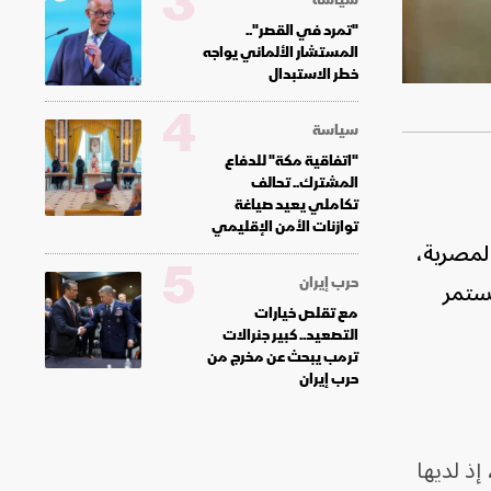
3
"تمرد في القصر"..
المستشار الألماني يواجه
خطر الاستبدال
4
سياسة
"اتفاقية مكة" للدفاع
المشترك.. تحالف
تكاملي يعيد صياغة
توازنات الأمن الإقليمي
المصرية،
5
حرب إيران
، التي تستمر
مع تقلص خيارات
التصعيد.. كبير جنرالات
ترمب يبحث عن مخرج من
حرب إيران
يد إلى "الموسيقى العربية"، بعد غياب نحو 5 أعوام، إذ لديها