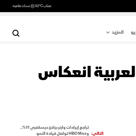
عنتاب
32°C
سماء صافية
يو
المزيد
حول العالم
الصفحة الأخيرة
عربية انعكاس
اقتصاد
رياضة
تراجع إيرادات وارنر براذرز ديسكفري 11%..
التالي:
وHBO Max تواصل قيادة النمو