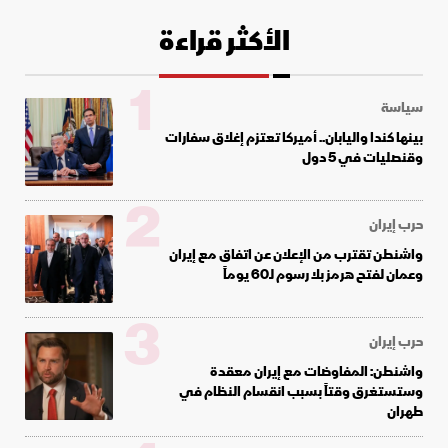
الأكثر قراءة
1
سياسة
بينها كندا واليابان.. أميركا تعتزم إغلاق سفارات
وقنصليات في 5 دول
2
حرب إيران
واشنطن تقترب من الإعلان عن اتفاق مع إيران
وعمان لفتح هرمز بلا رسوم لـ60 يوماً
3
حرب إيران
واشنطن: المفاوضات مع إيران معقدة
وستستغرق وقتاً بسبب انقسام النظام في
طهران