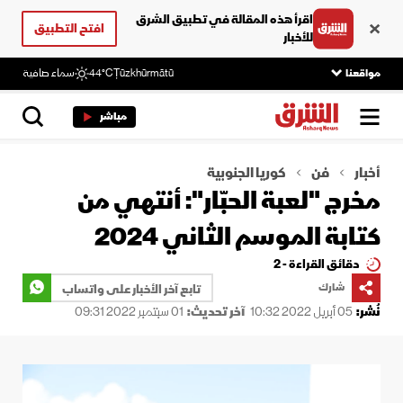
اقرأ هذه المقالة في تطبيق الشرق
افتح التطبيق
للأخبار
مواقعنا
Ţūzkhūrmātū
44°C
سماء صافية
مباشر
أخبار
فن
كوريا الجنوبية
مخرج "لعبة الحبّار": أنتهي من
كتابة الموسم الثاني 2024
دقائق القراءة - 2
شارك
تابع آخر الأخبار على واتساب
نُشر:
05 أبريل 2022 10:32
آخر تحديث:
01 سبتمبر 2022 09:31