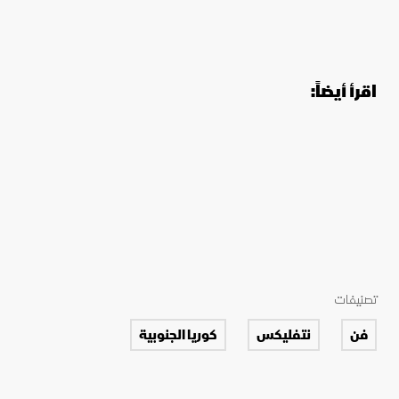
اقرأ أيضاً:
تصنيفات
فن
نتفليكس
كوريا الجنوبية