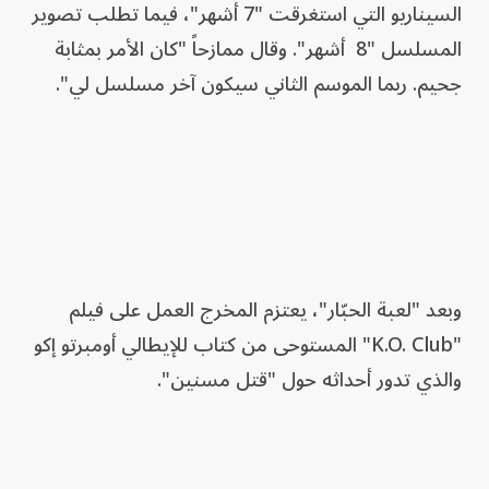
السيناريو التي استغرقت "7 أشهر"، فيما تطلب تصوير
المسلسل "8 أشهر". وقال ممازحاً "كان الأمر بمثابة
جحيم. ربما الموسم الثاني سيكون آخر مسلسل لي".
وبعد "لعبة الحبّار"، يعتزم المخرج العمل على فيلم
"K.O. Club" المستوحى من كتاب للإيطالي أومبرتو إكو
والذي تدور أحداثه حول "قتل مسنين".