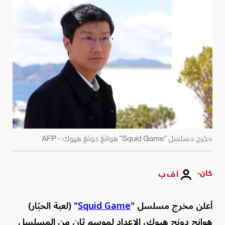
مخرج مسلسل "Squid Game" هوانغ دونغ هيوك - AFP
كان-
أ ف ب
أعلن مخرج مسلسل "
Squid Game
" (لعبة الحبّار)
هوانج دونج هيوك، الإعداد لموسم ثان من المسلسل