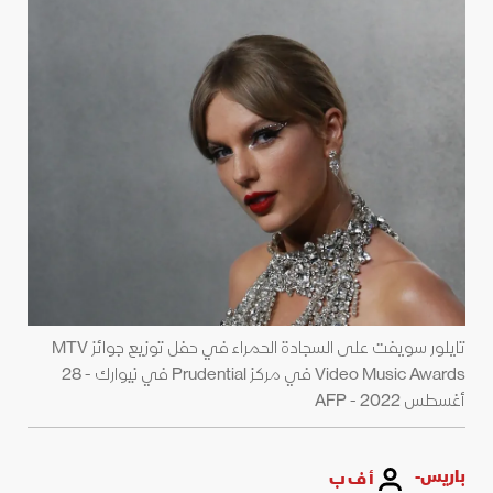
تايلور سويفت على السجادة الحمراء في حفل توزيع جوائز MTV
Video Music Awards في مركز Prudential في نيوارك - 28
أغسطس 2022 - AFP
باريس-
أ ف ب