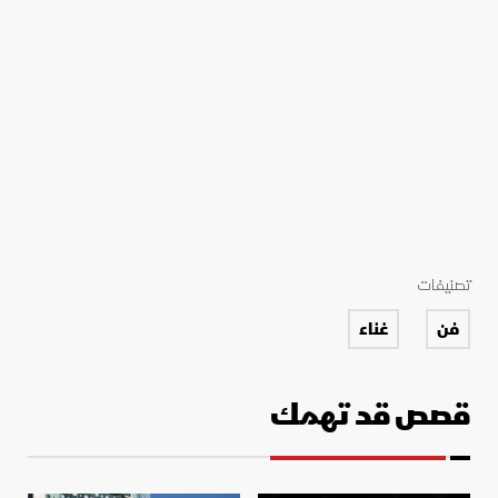
تصنيفات
فن
غناء
قصص قد تهمك