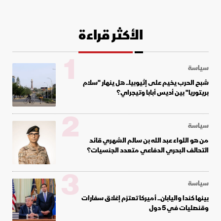
الأكثر قراءة
1
سياسة
شبح الحرب يخيم على إثيوبيا.. هل ينهار "سلام
بريتوريا" بين أديس أبابا وتيجراي؟
2
سياسة
من هو اللواء عبد الله بن سالم الشهري قائد
التحالف البحري الدفاعي متعدد الجنسيات؟
3
سياسة
بينها كندا واليابان.. أميركا تعتزم إغلاق سفارات
وقنصليات في 5 دول