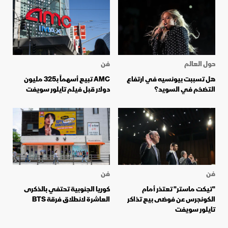
حول العالم
فن
هل تسببت بيونسيه في ارتفاع
AMC تبيع أسهماً بـ325 مليون
التضخم في السويد؟
دولار قبل فيلم تايلور سويفت
فن
فن
"تيكت ماستر" تعتذر أمام
كوريا الجنوبية تحتفي بالذكرى
الكونجرس عن فوضى بيع تذاكر
العاشرة لانطلاق فرقة BTS
تايلور سويفت