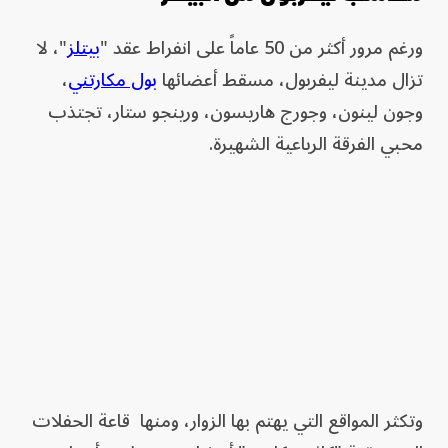
ورغم مرور أكثر من 50 عاماً على انفراط عقد "
بيتلز
"، لا
تزال مدينة ليفربول، مسقط أعضائها
بول مكارتني
،
وجون لينون، وجورج هاريسون، ورينجو ستار، تجتذب
محبي الفرقة الرباعية الشهيرة.
وتكثر المواقع التي يهتم بها الزوار، ومنها قاعة الحفلات