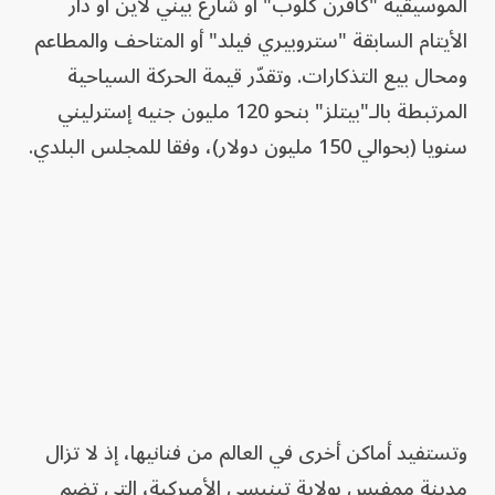
الموسيقية "كافرن كلوب" أو شارع بيني لاين أو دار
الأيتام السابقة "ستروبيري فيلد" أو المتاحف والمطاعم
ومحال بيع التذكارات. وتقدّر قيمة الحركة السياحية
المرتبطة بالـ"بيتلز" بنحو 120 مليون جنيه إسترليني
سنويا (بحوالي 150 مليون دولار)، وفقا للمجلس البلدي.
وتستفيد أماكن أخرى في العالم من فنانيها، إذ لا تزال
مدينة ممفيس بولاية تينيسي الأميركية، التي تضم