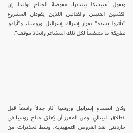
وتقول أغنيشكا بينديرا، مفوضة الجناح بولندا، إن
القيّمين الفنيين والفنانين اللذين يقودان المشروع
"تأثروا بشدة" بقرار إشراك إسرائيل وروسيا، و"أرادوا
بطريقة ما متنفساً لكل تلك المشاعر واتخاذ موقف".
وكان انضمام إسرائيل وروسيا أثار جدلاً واسعاً قبل
انطلاق البينالي. ومن المقرر أن يُغلق جناح روسيا في
جارديني بعد العروض التمهيدية، وسط تحذيرات من