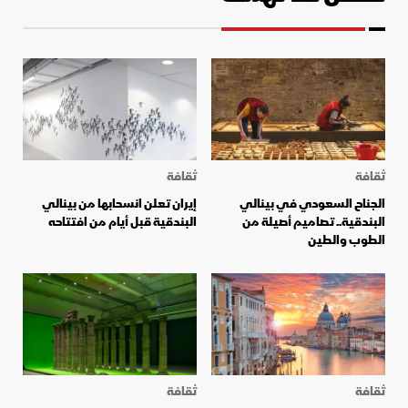
ثقافة
ثقافة
الجناح السعودي في بينالي
إيران تعلن انسحابها من بينالي
البندقية.. تصاميم أصيلة من
البندقية قبل أيام من افتتاحه
الطوب والطين
ثقافة
ثقافة