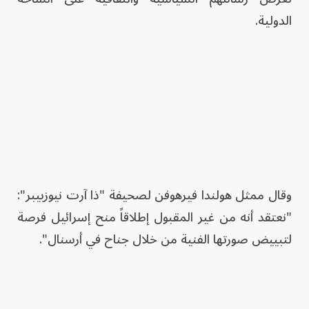
الدولية.
وقال ممثل هولندا فيرهوفن لصحيفة "ذا آرت نيوزبيبر":
"نعتقد أنه من غير المقبول إطلاقاً منح إسرائيل فرصة
لتبييض صورتها الفنية من خلال جناح في أرسنال".