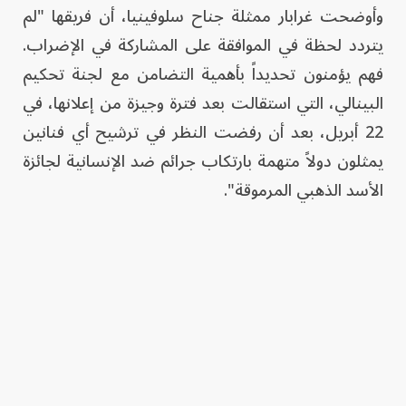
وأوضحت غرابار ممثلة جناح سلوفينيا، أن فريقها "لم
يتردد لحظة في الموافقة على المشاركة في الإضراب.
فهم يؤمنون تحديداً بأهمية التضامن مع لجنة تحكيم
البينالي، التي استقالت بعد فترة وجيزة من إعلانها، في
22 أبريل، بعد أن رفضت النظر في ترشيح أي فنانين
يمثلون دولاً متهمة بارتكاب جرائم ضد الإنسانية لجائزة
الأسد الذهبي المرموقة".