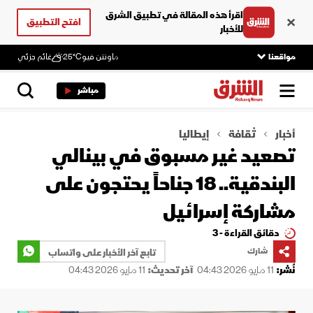
اقرأ هذه المقالة في تطبيق الشرق
افتح التطبيق
للأخبار
مواقعنا
ماونتن فيو
25°C
غائم جزئي
مباشر
أخبار
ثقافة
إيطاليا
تصعيد غير مسبوق في بينالي
البندقية.. 18 جناحاً يحتجون على
مشاركة إسرائيل
دقائق القراءة - 3
شارك
تابع آخر الأخبار على واتساب
نُشر:
11 مايو 2026 04:43
آخر تحديث:
11 مايو 2026 04:43