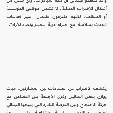
وأكد منظمو البينالي أن هذه المبادرات، وأي شكل من
أشكال الإضراب المعلنة، لا تشمل موظفي المؤسسة
أو المنظمة، لكنهم ملتزمون بضمان "سير فعاليات
الحدث بسلاسة، مع احترام حرية التعبير وتعدد الآراء".
يكشف الإضراب عن انقسامات بين المشاركين، حيث
يوازن بعض الفنانين وفرق الأجنحة بين التضامن مع
حركة الاحتجاج وبين الفرصة النادرة التي يتيحها البينالي
لعرض رسائلهم السياسية والثقافية على الساحة