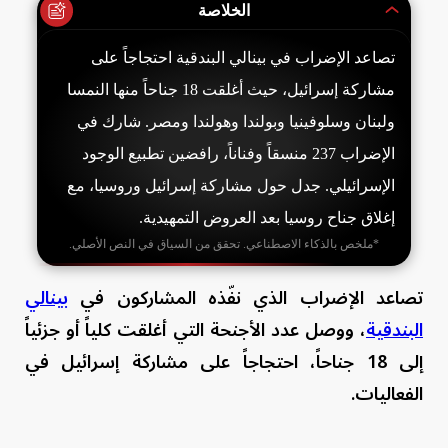
الخلاصة
تصاعد الإضراب في بينالي البندقية احتجاجاً على
مشاركة إسرائيل، حيث أغلقت 18 جناحاً منها النمسا
ولبنان وسلوفينيا وبولندا وهولندا ومصر. شارك في
الإضراب 237 منسقاً وفناناً، رافضين تطبيع الوجود
الإسرائيلي. جدل حول مشاركة إسرائيل وروسيا، مع
إغلاق جناح روسيا بعد العروض التمهيدية.
*ملخص بالذكاء الاصطناعي. تحقق من السياق في النص الأصلي.
تصاعد الإضراب الذي نفّذه المشاركون في
بينالي
البندقية
، ووصل عدد الأجنحة التي أغلقت كلياً أو جزئياً
إلى 18 جناحاً، احتجاجاً على مشاركة إسرائيل في
الفعاليات.