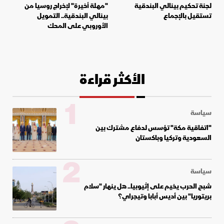
لجنة تحكيم بينالي البندقية
"مهلة أخيرة" لإخراج روسيا من
تستقيل بالإجماع
بينالي البندقية.. التمويل
الأوروبي على المحك
الأكثر قراءة
1
سياسة
"اتفاقية مكة" تؤسس لدفاع مشترك بين
السعودية وتركيا وباكستان
2
سياسة
شبح الحرب يخيم على إثيوبيا.. هل ينهار "سلام
بريتوريا" بين أديس أبابا وتيجراي؟