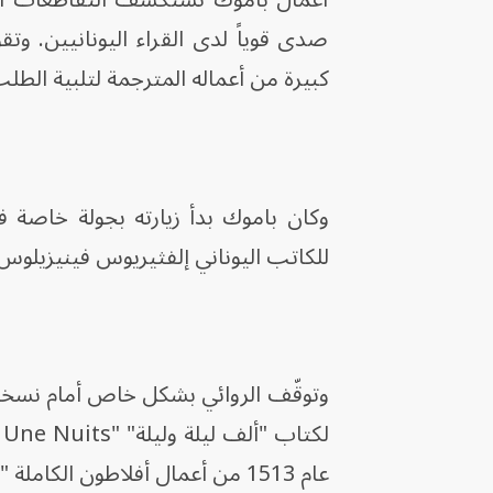
أعمال باموك تستكشف التقاطعات الدق
صدى قوياً لدى القراء اليونانيين. وتق
كبيرة من أعماله المترجمة لتلبية الطلب
وكان باموك بدأ زيارته بجولة خاصة ف
للكاتب اليوناني إلفثيريوس فينيزيلوس
وتوقّف الروائي بشكل خاص أمام نسخة 
عام 1513 من أعمال أفلاطون الكاملة "Omnia Platonis Opera"، وهي أقدم كتاب في مجموعة المكتبة.