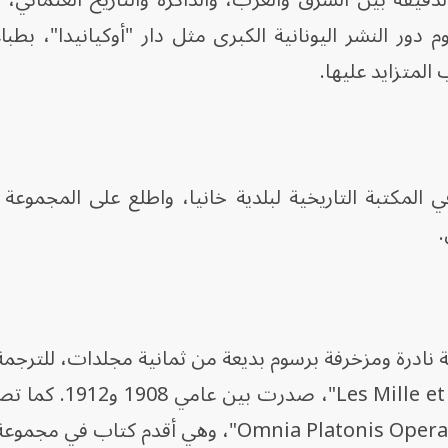
يقة بين الشرق والغرب، والذاكرة والتاريخ العثماني، 
وم دور النشر اليونانية الكبرى مثل دار "أوكيانيدا"، بطب
 المتزايد عليها.
ي المكتبة التاريخية لبلدية خانيا، واطلع على المجموع
.
نادرة ومزخرفة برسوم بديعة من ثمانية مجلدات، للترجمة
لكتاب "ألف ليلة وليلة" "lle et Une Nuits