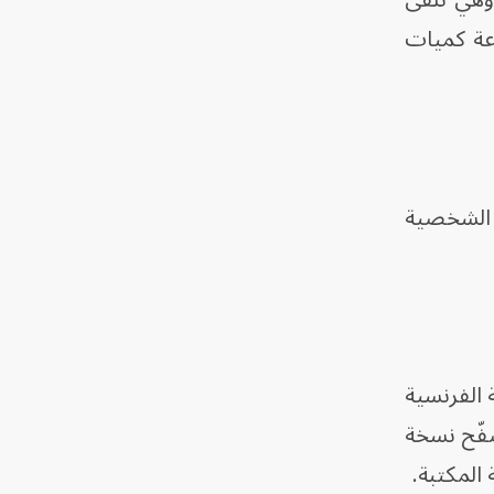
وهي تلقى
اعة كميات
ة الشخصية
 الفرنسية
Les Mi"، صدرت بين عامي 1908 و1912. كما تصفّح نسخة