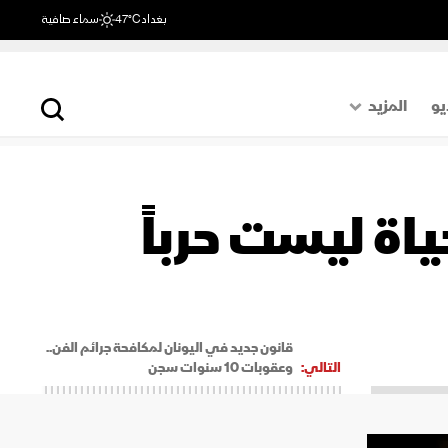
بغداد
47°C
سماء صافية
يو
المزيد
حول العالم
الصفحة الأخيرة
اة ليست حرباً
اقتصاد
رياضة
قانون جديد في اليونان لمكافحة جرائم الفن..
التالي:
وعقوبات 10 سنوات سجن