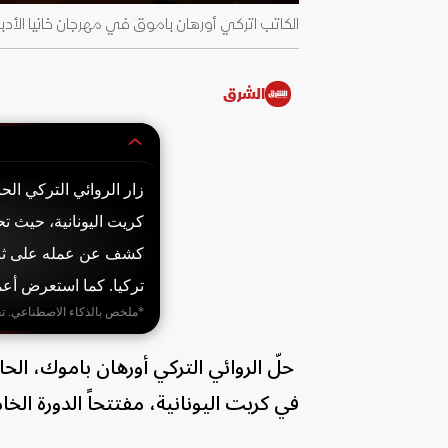
الكاتب اتركي أورهان باموق في مهرجان خانيا الأدبي - a.gr
الشرق
زار الروائي التركي الح
كريت اليونانية، حيث ت
تركيا. كما استعرض أعما
*ملخص بالذكاء الاصطناعي. ت
حلّ الروائي التركي أورهان باموك، الحا
في كريت اليونانية، مفتتحاً الدورة الخا