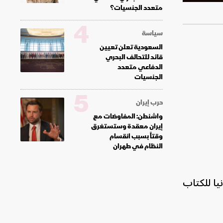
متعدد الجنسيات؟
4
سياسة
السعودية تعلن تعيين
قائد للتحالف البحري
الدفاعي متعدد
الجنسيات
5
حرب إيران
واشنطن: المفاوضات مع
إيران معقدة وستستغرق
وقتاً بسبب انقسام
النظام في طهران
يا للكتاب