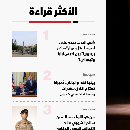
الأكثر قراءة
1
سياسة
شبح الحرب يخيم على
إثيوبيا.. هل ينهار "سلام
بريتوريا" بين أديس أبابا
وتيجراي؟
2
سياسة
بينها كندا واليابان.. أميركا
تعتزم إغلاق سفارات
وقنصليات في 5 دول
3
سياسة
من هو اللواء عبد الله بن
سالم الشهري قائد
التحالف البحري الدفاعي