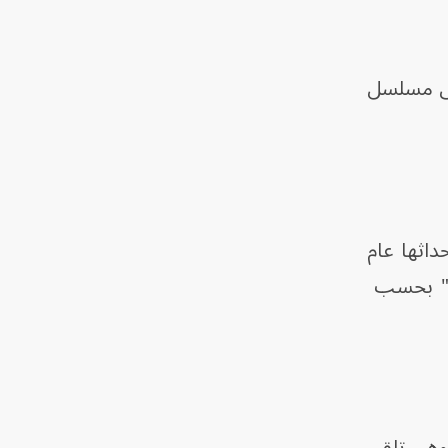
 إلى مسلسل
اثها عام
ريت" بحسب