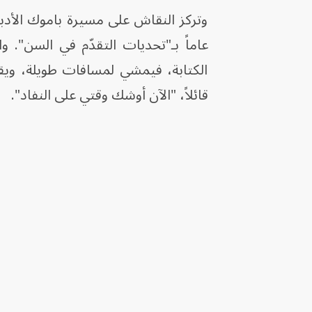
عاماً بـ"تحديات التقدّم في السن". 
الكتابة، فيمشي لمسافات طويلة، ويقرأ
قائلاً، "الآن أوشك وقتي على النفاد".