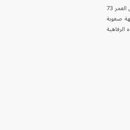
وتركز النقاش على مسيرة باموك الأدبية، وصعوبات ترجمة أعماله، وما وصفه الكاتب البالغ من العمر 73
جهة صعوبة
 الرفاهية