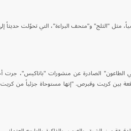
المياً، مثل "الثلج" و"متحف البراءة"، التي تحوّلت حديثاً
لي الطاعون" الصادرة عن منشورات "باتاكيس"، جرت أحد
، الواقعة بين كريت وقبرص. "إنها مستوحاة جزئياً من ك