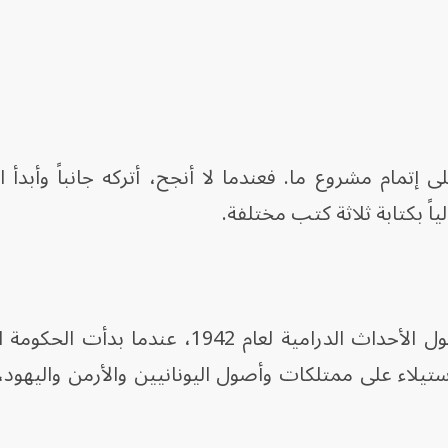
إتمام مشروع ما. فعندما لا أنجح، أتركه جانباً وأبدأ 
اً بكتابة ثلاثة كتب مختلفة.
وأوضح أن أحد هذه الكتب يتمحور حول الأحداث الدرامية لعام 1942، عن
ستيلاء على ممتلكات وأصول اليونانيين والأرمن واليهود