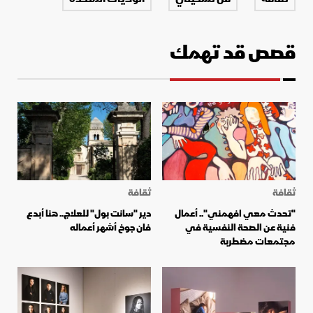
قصص قد تهمك
ثقافة
ثقافة
"تحدث معي افهمني".. أعمال
دير "سانت بول" للعلاج.. هنا أبدع
فنية عن الصحة النفسية في
فان جوخ أشهر أعماله
مجتمعات مضطربة