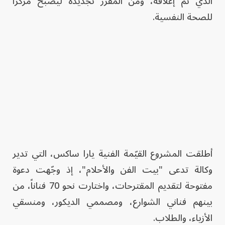
الذي تم إغلاقه، ومن المقرر تجديده ليصبح مركزاً
للصحة النفسية.
أطلقت المشروع القيّمة الفنية يارا ساكس، التي تدير
وكالة تدعى "بيت الفن والأحلام"، إذ وجّهت دعوة
مفتوحة لتقديم المقترحات، واختارت نحو 70 فناناً، من
بينهم فناني الشوارع، ومصممي الديكور، ومنسقي
الأزياء، والطلاب.