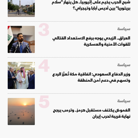
شبح الحرب يخيم على إثيوبيا.. هل ينهار "سلام
بريتوريا" بين أديس أبابا وتيجراي؟
3
سياسة
العراق.. الزيدي يوجه برفع الاستعداد القتالي
للقوات الأمنية والعسكرية
4
سياسة
وزير الدفاع السعودي: اتفاقية مكة تُعزّز الردع
وتسهم في دعم أمن المنطقة
5
سياسة
الغموض يكتنف مستقبل هرمز.. وترمب يرجح
نهاية قريبة لحرب إيران