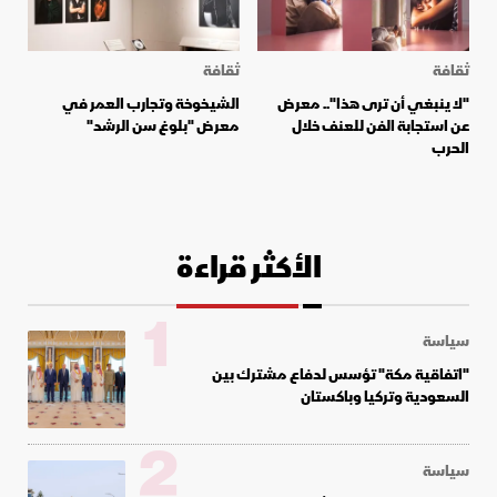
ثقافة
ثقافة
"لا ينبغي أن ترى هذا".. معرض
الشيخوخة وتجارب العمر في
عن استجابة الفن للعنف خلال
معرض "بلوغ سن الرشد"
الحرب
الأكثر قراءة
1
سياسة
"اتفاقية مكة" تؤسس لدفاع مشترك بين
السعودية وتركيا وباكستان
2
سياسة