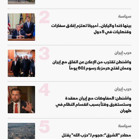
2
سياسة
بينها كندا واليابان.. أميركا تعتزم إغلاق سفارات
وقنصليات في 5 دول
3
حرب إيران
واشنطن تقترب من الإعلان عن اتفاق مع إيران
وعمان لفتح هرمز بلا رسوم لـ60 يوماً
4
حرب إيران
واشنطن: المفاوضات مع إيران معقدة
وستستغرق وقتاً بسبب انقسام النظام في
طهران
5
سياسة
مصادر "الشرق": هجوم لـ"حزب الله" يقتل