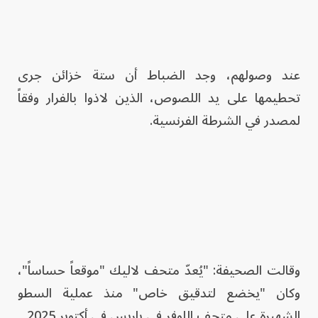
عند وصولهم، وجد الضباط أن ستة خزائن جرى
تحطيمها على يد اللصوص، الذين لاذوا بالفرار وفقاً
لمصدر في الشرطة الفرنسية.
وقالت الصحيفة: "يُعدّ متحف لاليك "موقعاً حساساً"،
وكان "يخضع لتدقيق خاص" منذ عملية السطو
الشهيرة على متحف اللوفر في باريس في أكتوبر 2025.