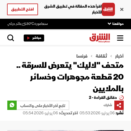
اقرأ هذه المقالة في تطبيق الشرق
افتح التطبيق
للأخبار
مواقعنا
سنغافورة
30°C
غائم جزئي
مباشر
أخبار
ثقافة
فرنسا
متحف "لاليك" يتعرض للسرقة ..
20 قطعة مجوهرات وخسائر
بالملايين
دقائق القراءة - 2
شارك
تابع آخر الأخبار على واتساب
نُشر:
06 يوليو 2026 05:53
آخر تحديث:
06 يوليو 2026 05:54