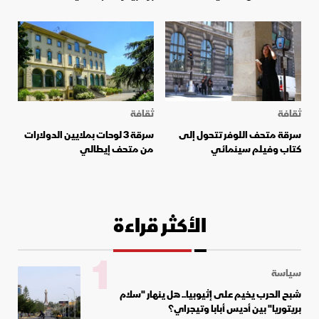
ثقافة
ثقافة
سرقة متحف اللوفر تتحول إلى
سرقة 3 لوحات بملايين الدولارات
كتاب وفيلم سينمائي
من متحف إيطالي
الأكثر قراءة
1
سياسة
شبح الحرب يخيم على إثيوبيا.. هل ينهار "سلام
بريتوريا" بين أديس أبابا وتيجراي؟