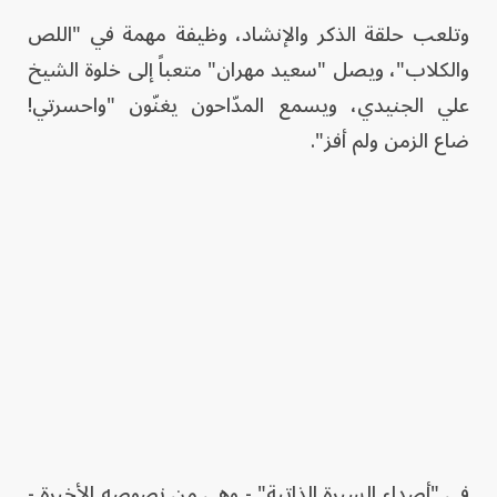
وتلعب حلقة الذكر والإنشاد، وظيفة مهمة في "اللص
والكلاب"، ويصل "سعيد مهران" متعباً إلى خلوة الشيخ
علي الجنيدي، ويسمع المدّاحون يغنّون "واحسرتي!
ضاع الزمن ولم أفز".
في "أصداء السيرة الذاتية" - وهي من نصوصه الأخيرة -