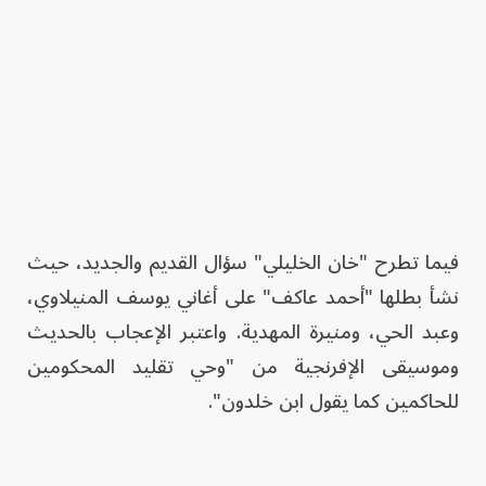
فيما تطرح "خان الخليلي" سؤال القديم والجديد، حيث
نشأ بطلها "أحمد عاكف" على أغاني يوسف المنيلاوي،
وعبد الحي، ومنيرة المهدية. واعتبر الإعجاب بالحديث
وموسيقى الإفرنجية من "وحي تقليد المحكومين
للحاكمين كما يقول ابن خلدون".