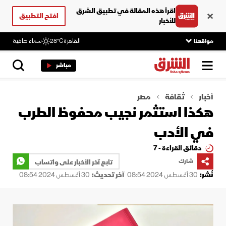
اقرأ هذه المقالة في تطبيق الشرق
افتح التطبيق
للأخبار
مواقعنا
القاهرة
28°C
سماء صافية
مباشر
أخبار
ثقافة
مصر
هكذا استثمر نجيب محفوظ الطرب
في الأدب
دقائق القراءة - 7
شارك
تابع آخر الأخبار على واتساب
نُشر:
30 أغسطس 2024 08:54
آخر تحديث:
30 أغسطس 2024 08:54