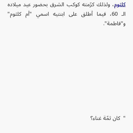
كلثوم
، ولذلك كرّمته كوكب الشرق بحضور عيد ميلاده
الـ 60، فيما أطلق على ابنتيه اسمي "أم كلثوم"
و"فاطمة".
" كان ثمّة غناء؟