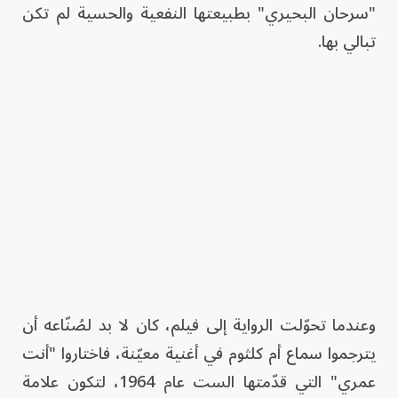
"سرحان البحيري" بطبيعتها النفعية والحسية لم تكن
تبالي بها.
وعندما تحوّلت الرواية إلى فيلم، كان لا بد لصُنّاعه أن
يترجموا سماع أم كلثوم في أغنية معيّنة، فاختاروا "أنت
عمري" التي قدّمتها الست عام 1964، لتكون علامة