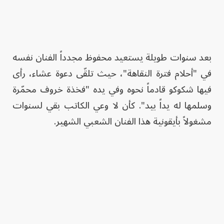
بعد سنوات طويلة يستعيد محفوظ مجدداً الفنان نفسه
في "أحلام فترة النقاهة"، حيث تلقّى دعوة عشاء، رأى
فيها شكوكو قادماً نحوه وفي يده "فخذة خروف محمّرة
وسلمها له يداً بيد". كأن لا وعي الكاتب بقي لسنوات
مشغولاً بأيقونية هذا الفنان الشعبي الشهير.