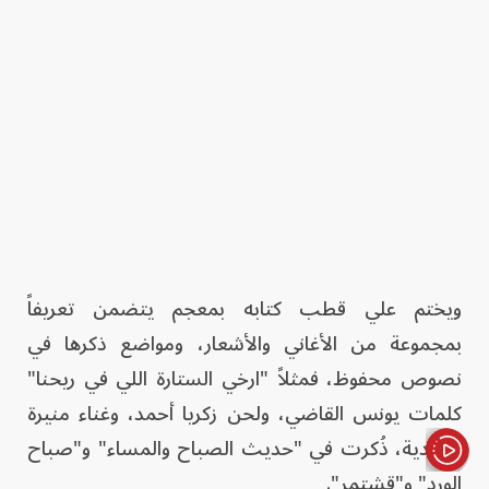
ويختم علي قطب كتابه بمعجم يتضمن تعريفاً
بمجموعة من الأغاني والأشعار، ومواضع ذكرها في
نصوص محفوظ، فمثلاً "ارخي الستارة اللي في ريحنا"
كلمات يونس القاضي، ولحن زكريا أحمد، وغناء منيرة
المهدية، ذُكرت في "حديث الصباح والمساء" و"صباح
الورد" و"قشتمر".
الأخبار باختصار