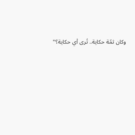
وكان ثمّة حكاية.. تُرى أي حكاية؟"