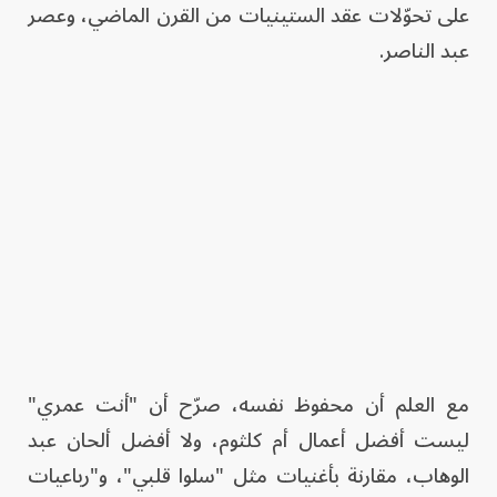
على تحوّلات عقد الستينيات من القرن الماضي، وعصر
عبد الناصر.
مع العلم أن محفوظ نفسه، صرّح أن "أنت عمري"
ليست أفضل أعمال أم كلثوم، ولا أفضل ألحان عبد
الوهاب، مقارنة بأغنيات مثل "سلوا قلبي"، و"رباعيات