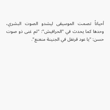
أحياناً تصمت الموسيقى ليشدو الصوت البشري،
وحدها كما يحدث في "الحرافيش": "ثم غنى ذو صوت
حسن: "يا عود قرنفل في الجنينة منعنع".