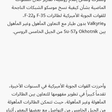
الماضية بشأن كيفية نسخ موسكو الشبكات الناجحة
للقوات الجوية الأميركية لطائرات F-35 وF-22،
وValkyrie بدون طيار مع التعاون المأهول وغير المأهول
بين Okhotnik وSu-57 من الجيل الخامس الروسي.
وأحرزت القوات الجوية الأميركية في السنوات الأخيرة،
تقدماً كبيراً في تطوير مفهومها للتعاون بين الطائرات
المأهولة وغير المأهولة، حيث تتمكن الطائرات المأهولة
من الجيل الخامس من التواصل مع بعضها البعض أثناء