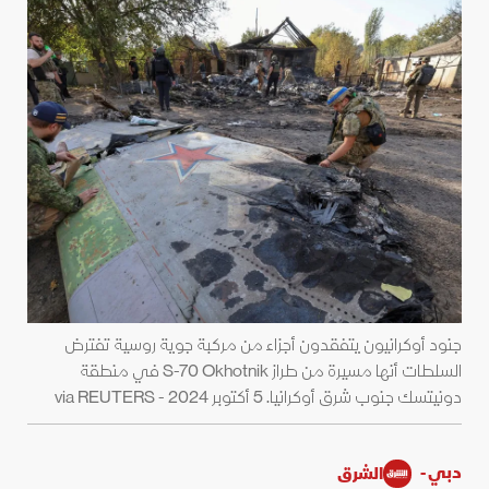
جنود أوكرانيون يتفقدون أجزاء من مركبة جوية روسية تفترض
السلطات أنها مسيرة من طراز S-70 Okhotnik في منطقة
دونيتسك جنوب شرق أوكرانيا. 5 أكتوبر 2024 - via REUTERS
دبي -
الشرق