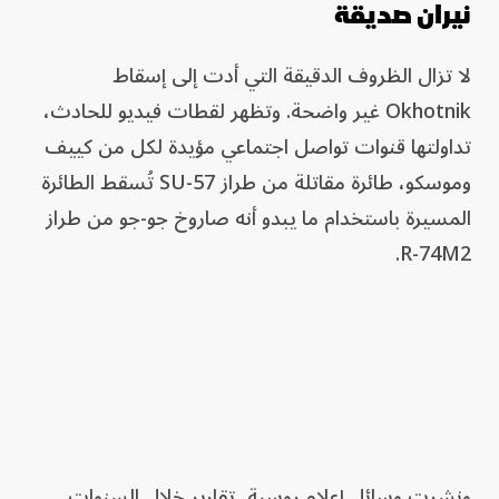
نيران صديقة
لا تزال الظروف الدقيقة التي أدت إلى إسقاط
Okhotnik غير واضحة. وتظهر لقطات فيديو للحادث،
تداولتها قنوات تواصل اجتماعي مؤيدة لكل من كييف
وموسكو، طائرة مقاتلة من طراز SU-57 تُسقط الطائرة
المسيرة باستخدام ما يبدو أنه صاروخ جو-جو من طراز
R-74M2.
ونشرت وسائل إعلام روسية، تقارير خلال السنوات