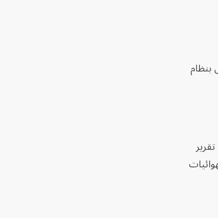
 بنظام
تقرير
وائيات