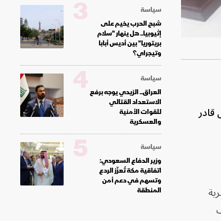
3
سياسة
شبح الحرب يخيم على
إثيوبيا.. هل ينهار "سلام
بريتوريا" بين أديس أبابا
وتيجراي؟
4
سياسة
العراق.. الزيدي يوجه برفع
الاستعداد القتالي
 قادر
للقوات الأمنية
والعسكرية
5
سياسة
وزير الدفاع السعودي:
اتفاقية مكة تُعزّز الردع
وتسهم في دعم أمن
رية
المنطقة
ف