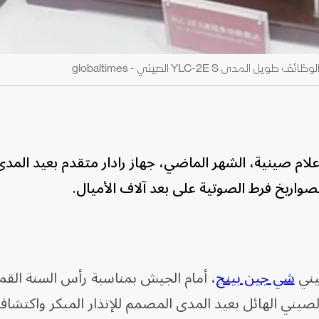
 YLC-2E S الصيني - globaltimes
ام صينية، الشهر الماضي، جهاز رادار متقدم بعيد المدى
صواريخ فرط الصوتية على بعد آلاف الأميال.
يني
شي جين بينج
، أمام الجيش بمناسبة رأس السنة القم
لصيني الهائل بعيد المدى المصمم للإنذار المبكر واكتشا