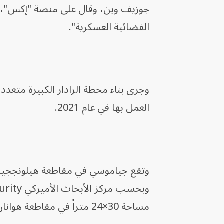
جوزيف وين، وقال على منصة "إكس"، "إن
الفضائية العسكرية".
العمل بها في عام 2021.
وتقع جياموسي في مقاطعة هيلونججيانج
مساحة 30×24 متراً في مقاطعة هوانان في جياموسي.