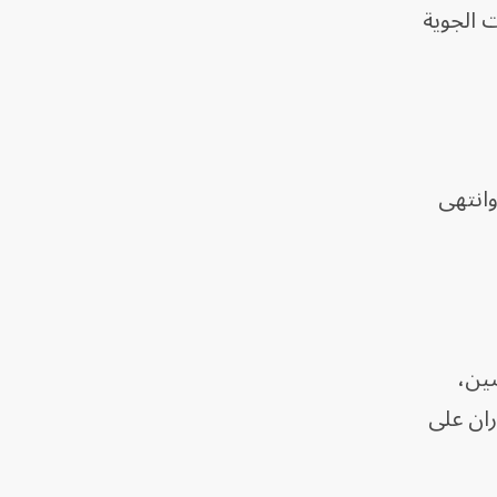
 الجوية
 ترقيات كبيرة وانتهى
صين،
لة للدوران على