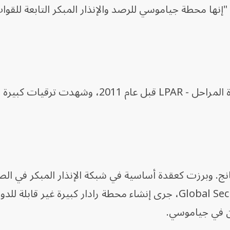
ها محطة جياموسي للرصد والإنذار المبكر التابعة للقوات
وجرى بناء محطة الرادار الكبيرة متعددة المراحل - LPAR قبل عام 2011، وشهدت
. وبرزت كعقدة أساسية في شبكة الإنذار المبكر في ال
وبحسب مركز الأبحاث الأميركي Global Security، جرى إنشاء محطة رادار كبيرة غير قاب