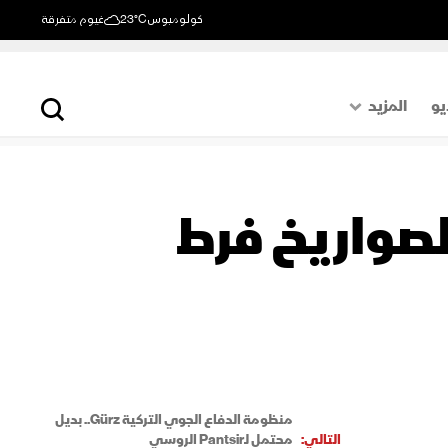
كولومبوس
23°C
غيوم متفرقة
يو
المزيد
حول العالم
الصفحة الأخيرة
للصواريخ فرط
اقتصاد
رياضة
منظومة الدفاع الجوي التركية Gürz.. بديل
التالي:
محتمل لـPantsir الروسي