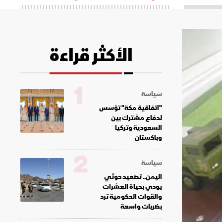
الأكثر قراءة
1
سياسة
"اتفاقية مكة" تؤسس
لدفاع مشترك بين
السعودية وتركيا
وباكستان
2
سياسة
اليمن.. تصعيد حوثي
يودي بحياة العشرات
والقوات الحكومية ترد
بضربات واسعة