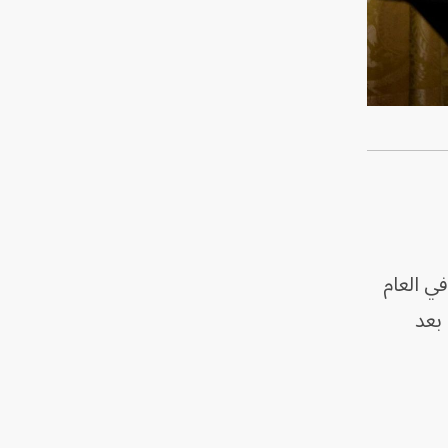
منتجات دفاعية أميركية بقيمة تزيد عن 20 مليار دولار منذ عام 2008. وفي العام
الماضي، وافقت على شراء 31 طائرة مسيرة من طراز MQ-9B SeaGuardian وSkyGuardian بعد