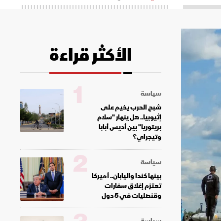
الأكثر قراءة
1
سياسة
شبح الحرب يخيم على
إثيوبيا.. هل ينهار "سلام
بريتوريا" بين أديس أبابا
وتيجراي؟
2
سياسة
بينها كندا واليابان.. أميركا
تعتزم إغلاق سفارات
وقنصليات في 5 دول
سياسة