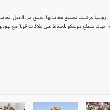
ية، حيث تتطلع موسكو للحفاظ على علاقات قوية مع نيودل