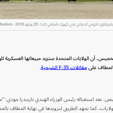
ميس، أن الولايات المتحدة ستزيد مبيعاتها العسكرية للهند
 المطاف على
مقاتلات F-35 الشبحية
.
، بعد استقباله رئيس الوزراء الهندي ناريندرا مودي: "س
ولارات، كما نمهد الطريق لتزويدها في نهاية المطاف بالم