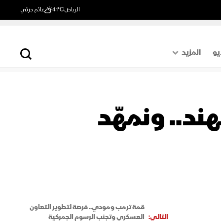
الرياض
41°C
غائم جزئي
يو
المزيد
حول العالم
الصفحة الأخيرة
ند.. ونمهّد
اقتصاد
رياضة
قمة ترمب ومودي.. فرصة لتطوير التعاون
التالي:
العسكري وتجنب الرسوم الجمركية