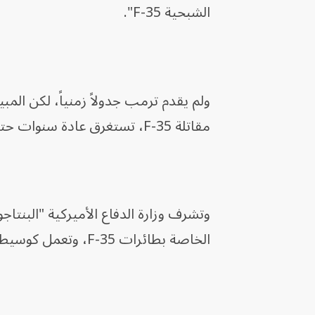
الشبحية F-35".
ولم يقدم ترمب جدولاً زمنياً، لكن الم
مقاتلة F-35، تستغرق عادة سنوات حتى يتم تنفيذها.
وتشرف وزارة الدفاع الأميركية "البنت
الخاصة بطائرات F-35، وتعمل كوسيط بين الشركة والحكومة الأجنبية.