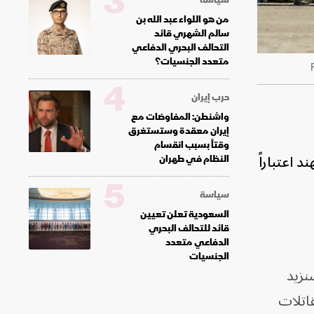
3
من هو اللواء عبد الله بن
سالم الشهري قائد
التحالف البحري الدفاعي
متعدد الجنسيات؟
4
حرب إيران
واشنطن: المفاوضات مع
إيران معقدة وستستغرق
وقتاً بسبب انقسام
 اعتباراً
النظام في طهران
5
سياسة
السعودية تعلن تعيين
قائد للتحالف البحري
الدفاعي متعدد
الجنسيات
نزيد
قاتلات