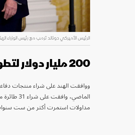
الرئيس الأميركي دونالد ترمب مع رئيس الوزراء الهندي ناريندرا مو
200 مليار دولار لتطوير الجيش الهندي
مداولات استمرت أكثر من ست سنوا