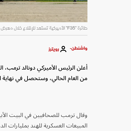
طائرة "F35" الأميركية تستعد للإقلاع خلال معرض باجوتفيل الجوي الدولي في كيبيك شرقي كندا- 22 يونيو 2019 - Reuters
واشنطن-
رويترز
أعلن الرئيس الأميركي دونالد ترمب، الخ
من العام الحالي، وستحصل في نهاية
وقال ترمب للصحافيين في البيت الأبيض
المبيعات العسكرية للهند بمليارات الد