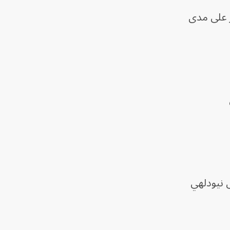
ن تنفق نيودلهي أكثر من 200 مليار دولار على مدى
 نيودلهي