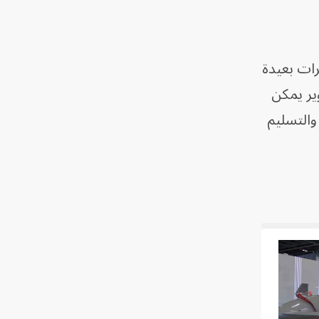
SkyL يظهر قدرات المسيرات بعيدة
وير يمكن
والإنتاج والتسليم