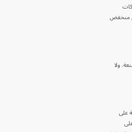
ركات
يم منخفض
عة. ولا
ة على
على