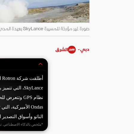
صورة غير مؤرخة للمسيرة SkyLance بعيدة المدى والقادرة على مقاومة الحرب الإلكترونية - Defense Blog
دبي -
الشرق
أط
SkyLance، التي
نظام GPS وتتع
Ondas الأميركية، 
الناتو وأسواق التصدير ا
*ملخص بالذكاء الاصطناعي. ت