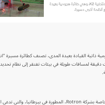
عرضت شركة Baykar التركية الطائرة المسيرة الانتحارية K2، وهي طائرة هجومية بعيدة
أنظمة أخرى مسيرة.
 SkyLance منصة هجومية ذاتية القيادة بعيدة المدى، تصنف كطائرة مسيرة "ا
قيقة لمسافات طويلة في بيئات تفتقر إلى نظام تحديد ا
ويكمن جوهر النظام في تقنية الدفع الخاصة بشركة Rotron، المطورة في بيرطانيا، و