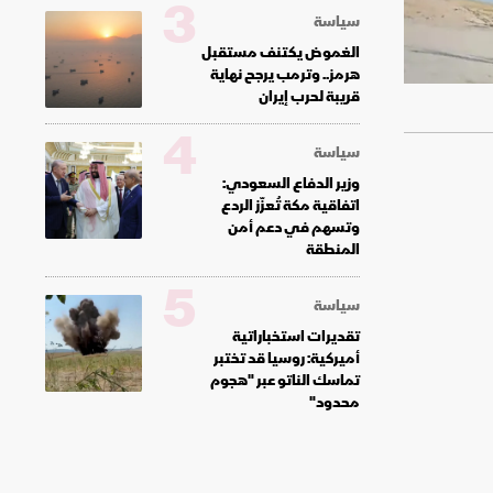
3
سياسة
الغموض يكتنف مستقبل
هرمز.. وترمب يرجح نهاية
قريبة لحرب إيران
4
سياسة
وزير الدفاع السعودي:
اتفاقية مكة تُعزّز الردع
وتسهم في دعم أمن
المنطقة
5
سياسة
تقديرات استخباراتية
أميركية: روسيا قد تختبر
تماسك الناتو عبر "هجوم
محدود"