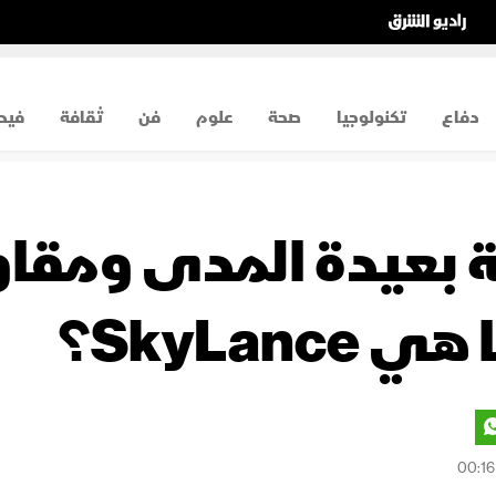
دفاع
تكنولوجيا
صحة
علوم
فن
ثقافة
فيد
ة بعيدة المدى ومقا
SkyLanc؟