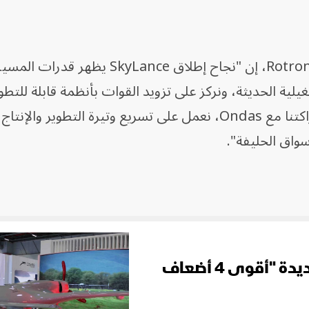
وقال أليكس هيد، الرئيس التنفيذي لـRotron، إن "نجاح إطلاق ance
لية الحديثة، ونركز على تزويد القوات بأنظمة قابلة للتط
نشرها على نطاق واسع. ومن خلال شراكتنا مع Ondas، نعمل على تسريع وتيرة التطوير 
سواق الحليفة".
K2.. مسيرة انتحارية تركية جديدة "أقوى 4 أضعاف