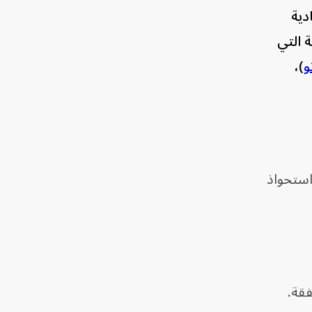
ادية
متسكعة التي
و
)،
قب استحواذ