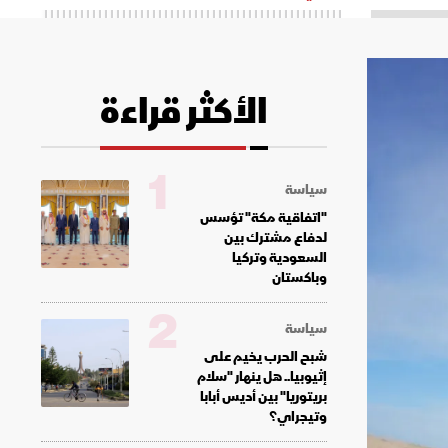
الأكثر قراءة
1
سياسة
"اتفاقية مكة" تؤسس
لدفاع مشترك بين
السعودية وتركيا
وباكستان
2
سياسة
شبح الحرب يخيم على
إثيوبيا.. هل ينهار "سلام
بريتوريا" بين أديس أبابا
وتيجراي؟