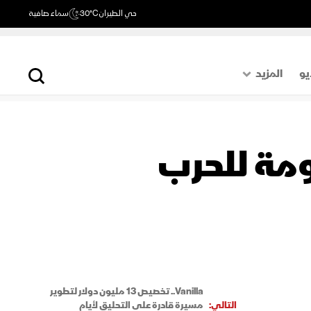
حي الطيران
30°C
سماء صافية
يو
المزيد
حول العالم
الصفحة الأخيرة
ومة للحرب
اقتصاد
رياضة
Vanilla.. تخصيص 13 مليون دولار لتطوير
التالي:
مسيرة قادرة على التحليق لأيام