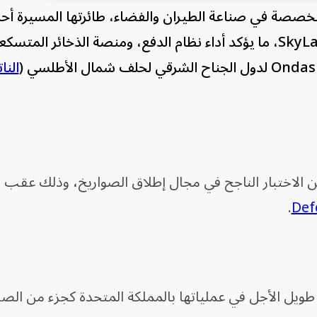
البريطانية، المتخصصة في صناعة الطيران والفضاء، طائرتها المسيرة أح
الاتجاه (الانتحارية)، بعيدة المدى، SkyLance، ما يؤكد أداء نظام الدفع، ومنصة الذخائر ال
النات
لنت شركة Rotron Aerospace عن الاختبار الناجح في مجال إطلاق الصواريخ، وذلك ع
.
Def