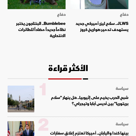
دفاع
دفاع
JLWS.. سلاح ليزر أميركي جديد
Bumblebee.. البنتاجون يختبر
يستهدف تدمير صواريخ كروز
نظاماً جديداً مضاداً للطائرات
الانتحارية
الأكثر قراءة
1
سياسة
شبح الحرب يخيم على إثيوبيا.. هل ينهار "سلام
بريتوريا" بين أديس أبابا وتيجراي؟
2
سياسة
بينها كندا واليابان.. أميركا تعتزم إغلاق سفارات