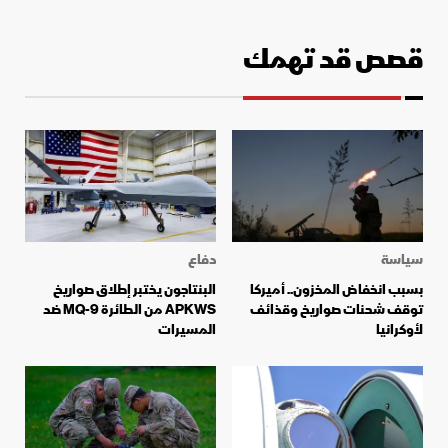
قصص قد تهمك
سياسة
دفاع
بسبب انخفاض المخزون.. أميركا
البنتاجون يختبر إطلاق صواريخ
توقف شحنات صواريخ وقذائف
APKWS من الطائرة MQ-9 ضد
لأوكرانيا
المسيرات