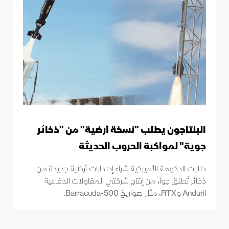
البنتاجون يطلب "نسخة أرضية" من "ذخائر
جوية" لمواكبة الحروب الحديثة
طلبت الحكومة الأميركية شراء إصدارات أرضية جديدة من
ذخائر تُطلق جواً، من إنتاج شركتي المقاولات الدفاعية
Anduril وRTX، مثل صواريخ Barracuda-500.