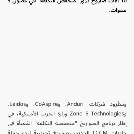
10 آلاف صاروخ كروز "منخفض التكلفة" في غضون 3
سنوات.
وستُزود شركات Anduril، وCoAspire، وLeidos،
وZone 5 Technologies وزارة الحرب الأميركية، في
إطار برنامج الصواريخ "منخفضة التكلفة" المُعبأة في
حاويات LCCM الجديد، بصواريخ تجريبية لبدء حملة