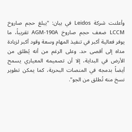
وأعلنت شركة Leidos في بيان: "يبلغ حجم صاروخ
LCCM ضعف حجم صاروخ AGM-190A تقريباً، ما
يوفر فعالية أكبر في تنفيذ المهام وسعة وقود أكبر لزيادة
مداه إلى أقصى حد. وعلى الرغم من أنه يُطلق من
الأرض في البداية، إلا أن تصميمه المعياري يسمح
أيضاً بدمجه في المنصات البحرية، كما يمكن تطوير
نسخ منه تُطلق من الجو".