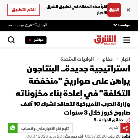
اقرأ هذه المقالة في تطبيق الشرق
افتح التطبيق
للأخبار
مواقعنا
الرياض
41°C
غيوم قاتمة
مباشر
أخبار
دفاع
الولايات المتحدة
استراتيجية جديدة.. البنتاجون
يراهن على صواريخ "منخفضة
التكلفة" في إعادة بناء مخزوناته
وزارة الحرب الأميركية تتعاقد لشراء 10 آلاف
صاروخ كروز خلال 3 سنوات
دقائق القراءة - 5
شارك
تابع آخر الأخبار على واتساب
نُشر:
20 مايو 2026 08:37
آخر تحديث:
20 مايو 2026 08:37