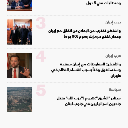
وقنصليات في 5 دول
3
حرب إيران
واشنطن تقترب من الإعلان عن اتفاق مع إيران
وعمان لفتح هرمز بلا رسوم لـ60 يوماً
4
حرب إيران
واشنطن: المفاوضات مع إيران معقدة
وستستغرق وقتاً بسبب انقسام النظام في
طهران
5
سياسة
مصادر "الشرق": هجوم لـ"حزب الله" يقتل
جنديين إسرائيليين في جنوب لبنان