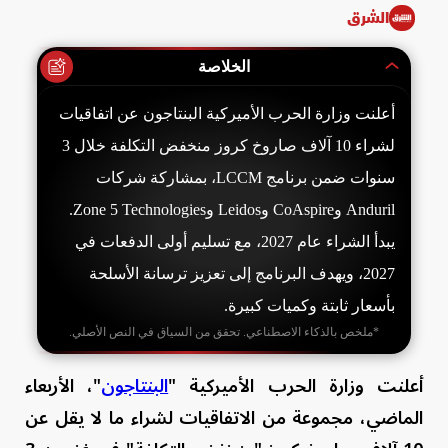
الشرق
الخلاصة
أعلنت وزارة الحرب الأميركية البنتاجون عن اتفاقيات
لشراء 10 آلاف صاروخ كروز منخفض التكلفة خلال 3
سنوات ضمن برنامج LCCM، بمشاركة شركات
Anduril وCoAspire وLeidos وZone 5 Technologies.
يبدأ الشراء عام 2027، مع تسليم أولى الدفعات في
2027، ويهدف البرنامج إلى تعزيز ترسانة الأسلحة
بأسعار ثابتة وكميات كبيرة.
*ملخص بالذكاء الاصطناعي. تحقق من السياق في النص الأصلي.
أعلنت وزارة الحرب الأميركية "
البنتاجون
"، الأربعاء
الماضي، مجموعة من الاتفاقيات لشراء ما لا يقل عن