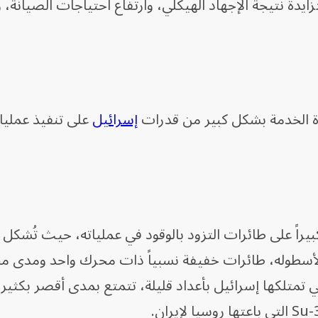
ة متزايدة نتيجة الإجهاد الهيكلي، وارتفاع احتياجات الصيانة،
دة الخدمة بشكل كبير من قدرات
إسرائيل
على تنفيذ عمليا
كبيراً على طائرات التزود بالوقود في عملياته، حيث تُشكل
د الفقري لأسطوله، طائرات خفيفة نسبياً ذات محرك واحد ومدى 
ات F-15 الثقيلة، التي تمتلكها إسرائيل بأعداد قليلة، تتمتع بمدى أقصر بكثي