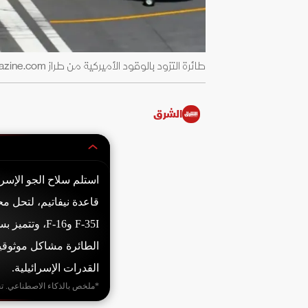
طائرة التزود بالوقود الأميركية من طراز Boeing KC-46A Pegasus - militarywatchmagazine.com/
الشرق
F-35I وF-16،
الطائرة مشاكل موثوقية
القدرات الإسرائيلية.
*ملخص بالذكاء الاصطناعي. ت