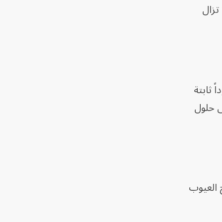
 تزال
اً ثابتة
 إلى حلول
رة، مؤكدة أن إصلاح العيوب