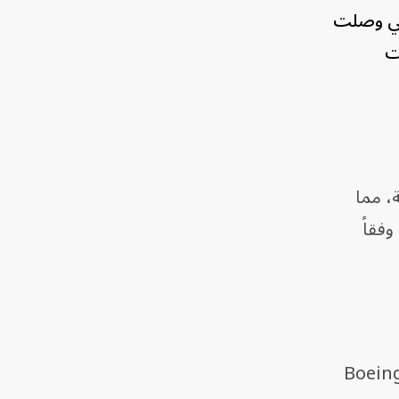
ئرة تزود بالوقود من طراز Boeing KC-46A Pegasus، والتي وصلت
ات
امس من طراز F-35I الإسرائيلية، مما
فقاً
ول طائرات التزويد بالوقود المتقادم من طراز Boeing 707