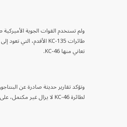
طائرات KC-135 الأقدم، ال
تعاني منها KC-46.
وتؤكد تقارير حديثة صادرة عن البنتاجون 
لطائرة KC-46 لا يزال غير مكتمل، على الرغم من أن الاختبارات جارية فعلياً منذ عام 2019.