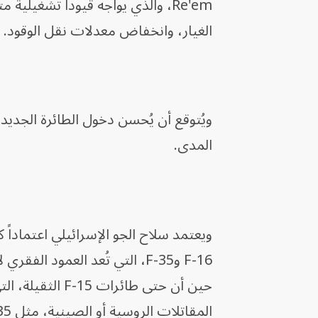
Re'em، والذي يواجه قيوداً تشغيلي
الغيار، وانخفاض معدلات نقل الوقود.
ويُتوقع أن يُحسن دخول الطائرة الجدي
المدى.
ويعتمد سلاح الجو الإسرائيلي اعتماداً 
F-16 وF-35، التي تُعد العمو
حين أن حتى طائر
المقاتلات الروسية أو الصينية، مثل Su-35 التي باعتها روسيا لإيران.