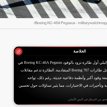
الخلاصة
استلم سلاح الجو الإسرائيلي أول طائرة تزود بالوقود Boeing KC-46A Pegasus في
قاعدة نيفاتيم، لتحل محل طائرات Boeing 707 المتقادمة. الطائرة تدعم مقاتلات
 وتتميز بسعة وقود أكبر وأنظمة دفاعية حديثة. رغم ذلك، تواجه
 وتأخيرات في الاختبارات، مما يثير تساؤلات حول تحسين
حقق من السياق في النص الأصلي.