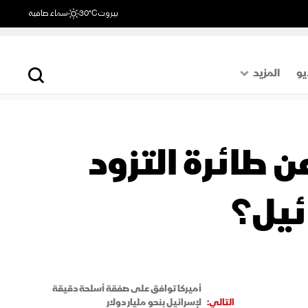
بيروت
30°C
سماء صافية
يو
المزيد
حول العالم
الصفحة الأخيرة
 طائرة التزود
اقتصاد
رياضة
أميركا توافق على صفقة أسلحة دقيقة
التالي:
لإسرائيل بنحو مليار دولار