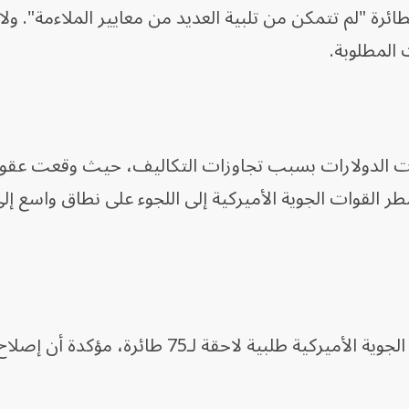
ائرة "لم تتمكن من تلبية العديد من معايير الملاءمة". ولا
 المطلوبة.
B خسائر بمليارات الدولارات بسبب تجاوزات التكاليف، حيث وقعت عقود
 طائرات KC-46، مما يضطر القوات الجوية الأميركية إلى اللجوء على نطاق واسع
ونتيجة لهذه المشاكل، أوقفت القوات الجوية الأميركية طلبية لاحقة لـ75 طائ