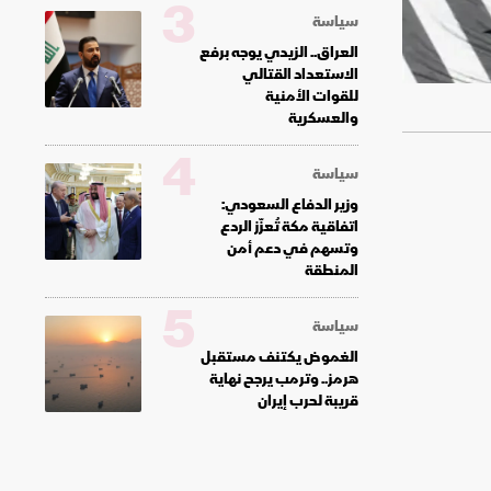
3
سياسة
العراق.. الزيدي يوجه برفع
الاستعداد القتالي
للقوات الأمنية
والعسكرية
4
سياسة
وزير الدفاع السعودي:
اتفاقية مكة تُعزّز الردع
وتسهم في دعم أمن
المنطقة
5
سياسة
الغموض يكتنف مستقبل
هرمز.. وترمب يرجح نهاية
قريبة لحرب إيران