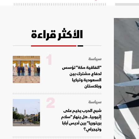
الأكثر قراءة
1
سياسة
"اتفاقية مكة" تؤسس
لدفاع مشترك بين
السعودية وتركيا
وباكستان
2
سياسة
شبح الحرب يخيم على
إثيوبيا.. هل ينهار "سلام
بريتوريا" بين أديس أبابا
وتيجراي؟