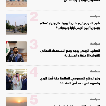
السعودية وتركيا وباكستان
2
سياسة
شبح الحرب يخيم على إثيوبيا.. هل ينهار "سلام
بريتوريا" بين أديس أبابا وتيجراي؟
3
سياسة
العراق.. الزيدي يوجه برفع الاستعداد القتالي
للقوات الأمنية والعسكرية
4
سياسة
وزير الدفاع السعودي: اتفاقية مكة تُعزّز الردع
وتسهم في دعم أمن المنطقة
5
سياسة