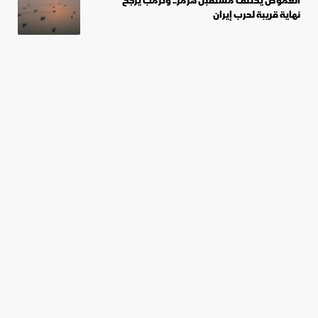
الغموض يكتنف مستقبل هرمز.. وترمب يرجح
نهاية قريبة لحرب إيران