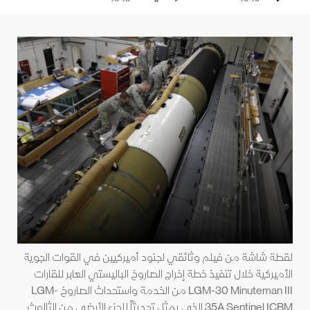
لقطة شاشة من فيلم وثائقي لجنود أميركيين في القوات الجوية
الأميركية خلال تنفيذ خطة إخراج الصاروخ الباليستي العابر للقارات
LGM-30 Minuteman III من الخدمة واستحداث الصاروخ LGM-
35A Sentinel ICBM الذي يمثل تحديثاً للجزء الأرضي من الثالوث