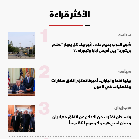
الأكثر قراءة
1
سياسة
شبح الحرب يخيم على إثيوبيا.. هل ينهار "سلام
بريتوريا" بين أديس أبابا وتيجراي؟
2
سياسة
بينها كندا واليابان.. أميركا تعتزم إغلاق سفارات
وقنصليات في 5 دول
3
حرب إيران
واشنطن تقترب من الإعلان عن اتفاق مع إيران
وعمان لفتح هرمز بلا رسوم لـ60 يوماً