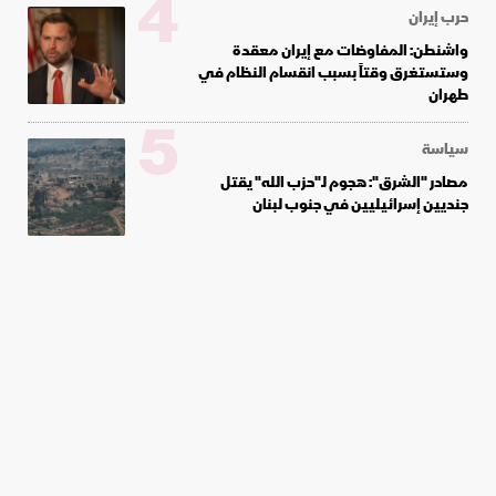
4
حرب إيران
واشنطن: المفاوضات مع إيران معقدة
وستستغرق وقتاً بسبب انقسام النظام في
طهران
5
سياسة
مصادر "الشرق": هجوم لـ"حزب الله" يقتل
جنديين إسرائيليين في جنوب لبنان