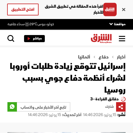
اقرأ هذه المقالة في تطبيق الشرق
افتح التطبيق
للأخبار
مواقعنا
كولومبوس
29°C
سماء صافية
مباشر
أخبار
دفاع
ألمانيا
إسرائيل تتوقع زيادة طلبات أوروبا
لشراء أنظمة دفاع جوي بسبب
روسيا
دقائق القراءة - 3
شارك
تابع آخر الأخبار على واتساب
نُشر:
15 يونيو 2026 14:46
آخر تحديث:
15 يونيو 2026 14:46