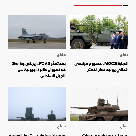
دفاع
دفاع
الدبابة MGCS.. مشروع فرنسي
بعد تعثر FCAS.. إيرباص وSaab
ألماني يواجه خطر التعثر
قد تطوران طائرة أوروبية من
الجيل السادس
دفاع
دفاع
فرنسا تعتزم زيادة مخزونات
مسيرات وصواريخ.. 5 دول أوروبية