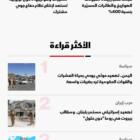
الصواريخ والطائرات المسيّرة
تستعد لإنتاج نظام دفاع جوي
بنسبة 400%
مشترك
الأكثر قراءة
1
سياسة
اليمن.. تصعيد حوثي يودي بحياة العشرات
والقوات الحكومية ترد بضربات واسعة
2
حرب إيران
تصعيد إسرائيلي مستمر بلبنان.. ومطالب
بيروت في روما "دون حلول"
سياسة