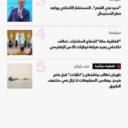
3
"تمرد في القصر".. المستشار الألماني يواجه
خطر الاستبدال
4
سياسة
"اتفاقية مكة" للدفاع المشترك.. تحالف
تكاملي يعيد صياغة توازنات الأمن الإقليمي
5
حرب إيران
تغطية مباشرة
طهران تطالب واشنطن بـ"تنازلات" قبل فتح
هرمز.. وفانس: المفاوضات لا تزال في منتصف
الطريق