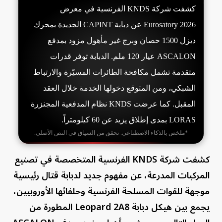
كشفت شركة KNDS الفرنسية في معرض
Eurosatory 2026 عن دبابة CAPINT الجديدة بمحرك
ديزل 1500 حصان وبرج غير مأهول مزود بمدفع
ASCALON عيار 120 ملم. الدبابة توفر قدرات
متقدمة تشمل مكافحة الطائرات المسيّرة والارتباط
الشبكي، ومن المتوقع دخولها الخدمة خلال العقد
المقبل. كما عرضت KNDS نظام المدفعية المجنزرة
LORAS بمدى إطلاق يزيد عن 60 كيلومتراً.
*ملخص بالذكاء الاصطناعي. تحقق من السياق في النص الأصلي.
كشفت شركة KNDS الفرنسية المتخصصة في تصنيع
المركبات المدرعة، عن مفهوم جديد لدبابة قتال رئيسية
موجهة للقوات المسلحة الفرنسية وحلفائها الأوروبيين،
يجمع بين هيكل دبابة Leopard 2A8 المطورة من