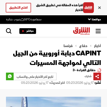
اقرأ هذه المقالة في تطبيق الشرق
افتح التطبيق
للأخبار
مواقعنا
سنغافورة
33°C
غيوم متناثرة
مباشر
أخبار
دفاع
فرنسا
CAPINT دبابة أوروبية من الجيل
التالي لمواجهة المسيرات
دقائق القراءة - 3
شارك
تابع آخر الأخبار على واتساب
نُشر:
17 يونيو 2026 05:23
آخر تحديث:
17 يونيو 2026 05:23