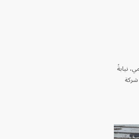
، نيابةً
 شركة