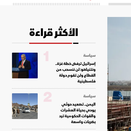
الأكثر قراءة
1
سياسة
إسرائيل ترفض خطة غزة..
ونتنياهو: لن ننسحب من
القطاع ولن تقوم دولة
فلسطينية
2
سياسة
اليمن.. تصعيد حوثي
يودي بحياة العشرات
والقوات الحكومية ترد
بضربات واسعة