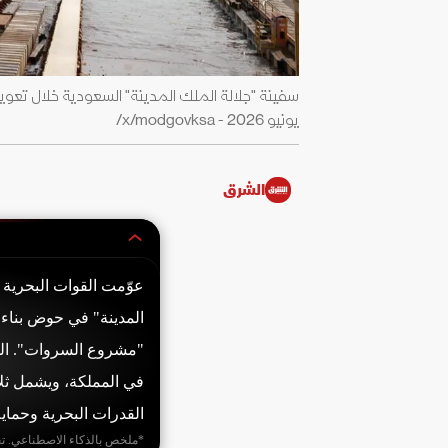
يونيو 2026 - x/modgovksa/
الشرق
المدينة" في حوض بناء ا
"مشروع السروات". ال
القدرات البحرية وحماية
*ملخص بالذكاء الاصطناعي. ت