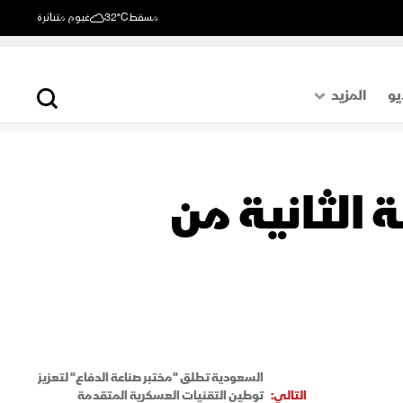
مسقط
32°C
غيوم متناثرة
يو
المزيد
حول العالم
الصفحة الأخيرة
الثانية من
اقتصاد
رياضة
السعودية تطلق "مختبر صناعة الدفاع" لتعزيز
التالي:
توطين التقنيات العسكرية المتقدمة