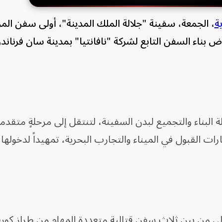
ة
، الجمعة، سفينة "جلالة الملك المدينة"، أولى سفن المر
بناء السفن التابع لشركة "نافانتيا" بمدينة سان فرناند
 البناء والتجميع لبدن السفينة، لتنتقل إلى مرحلةٍ متقد
ات القبول في الميناء والتجارب البحرية، تمهيداً لدخولها
لأولى من بين ثلاث سفن قتالية متعددة المهام من طراز كو