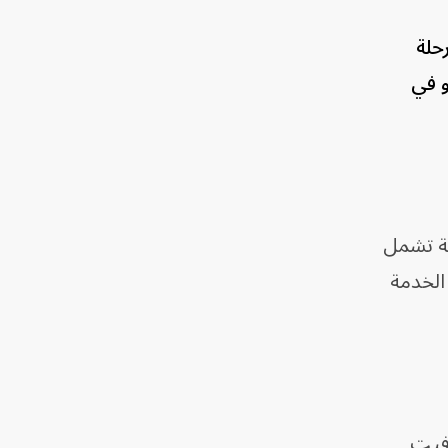
حلة
و في
مة تشمل
 الخدمة
رفيت