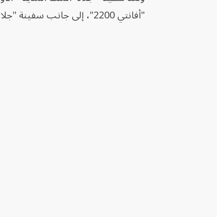
"أفانتي 2200"، إلى جانب سفينة "جلالة الملك نيوم"، وسفينة "جلالة الملك العلا".