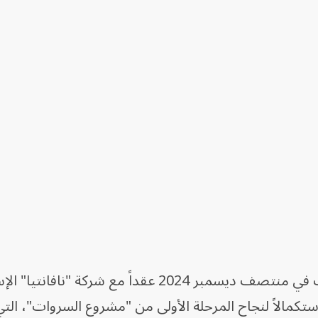
وكانت وزارة الدفاع السعودية قد وقّعت في منتصف ديسمبر 2024 عقداً مع شركة "نافا
ستكمالاً لنجاح المرحلة الأولى من "مشروع السروات"، الت