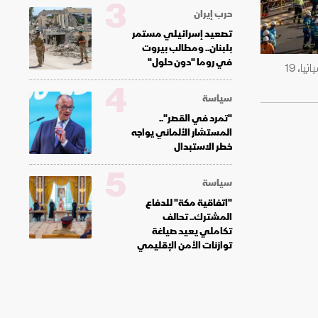
3
حرب إيران
تصعيد إسرائيلي مستمر
بلبنان.. ومطالب بيروت
في روما "دون حلول"
سفينة "جلالة الملك المدينة" السعودية خلال تعويمها في حوض بناء السفن التابع لشركة "نافانتيا" بمدينة سان فرناندو في إسبانيا، 19
4
سياسة
"تمرد في القصر"..
المستشار الألماني يواجه
خطر الاستبدال
5
سياسة
"اتفاقية مكة" للدفاع
المشترك.. تحالف
تكاملي يعيد صياغة
توازنات الأمن الإقليمي