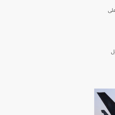
على
ول