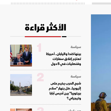
الأكثر قراءة
1
سياسة
بينها كندا واليابان.. أميركا
تعتزم إغلاق سفارات
وقنصليات في 5 دول
2
سياسة
شبح الحرب يخيم على
إثيوبيا.. هل ينهار "سلام
بريتوريا" بين أديس أبابا
وتيجراي؟
حرب إيران