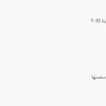
وعندما تكون جاهزة للطيران، تُعد طائرة F-35 المقاتلة "الأكثر تطوراً في الأجواء اليوم". وتُعتبر طائرتا F-35
طائرة من طراز F-35A، وهي غالبية طائرات F-35 التي سلمتها