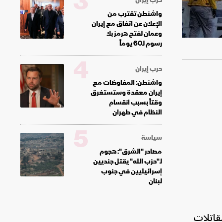
3
واشنطن تقترب من
الإعلان عن اتفاق مع إيران
وعمان لفتح هرمز بلا
رسوم لـ60 يوماً
4
حرب إيران
واشنطن: المفاوضات مع
إيران معقدة وستستغرق
وقتاً بسبب انقسام
النظام في طهران
5
سياسة
مصادر "الشرق": هجوم
لـ"حزب الله" يقتل جنديين
إسرائيليين في جنوب
لبنان
لمقاتلات