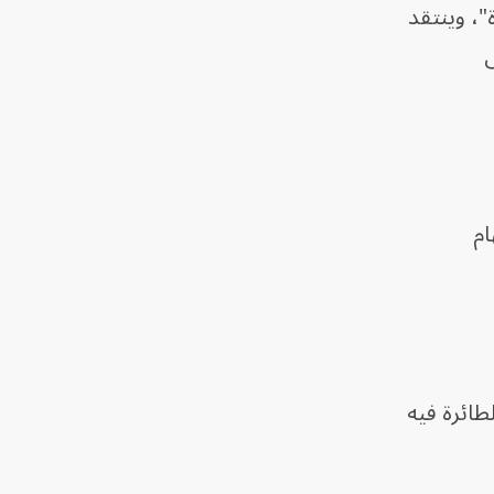
"، وينتقد
س
ام
طائرة فيه