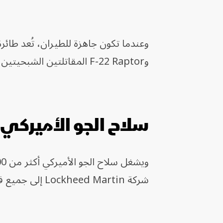
وF-22 Raptor المقاتلتين الشبحيتين الوحيدتين في الجيش الأميركي.
سلاح الجو الأميركي
شركة Lockheed Martin إلى جميع فروع الجيش الأميركي، والتي يزيد عددها عن 800 طائرة.