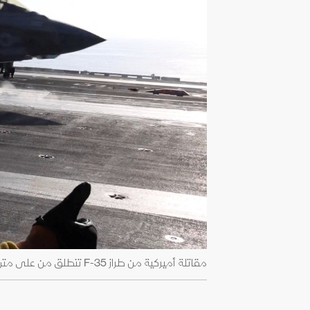
مقاتلة أميركية من طراز F-35 تنطلق من على متن حاملة طائرات في الشرق الأوسط لشن هجمات على إيران. 28 فبراير 2026 - Reuters