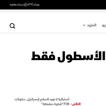
بغداد
47°C
سماء صافية
يو
المزيد
حول العالم
الصفحة الأخيرة
زية تطارد F-35.. ربع الأسطول فقط
اقتصاد
رياضة
أستراليا: لا نورد السلاح لإسرائيل.. مكونات
التالي:
F35 "قضية منفصلة"