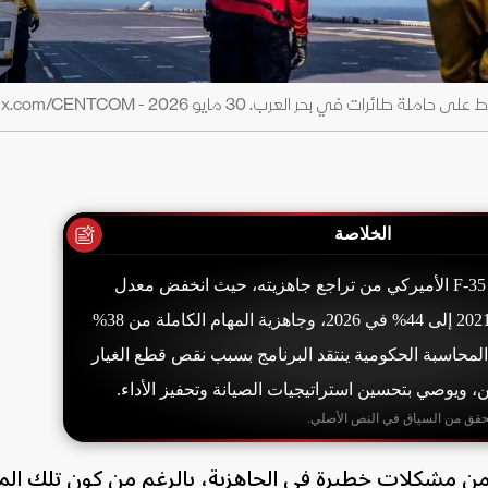
الخلاصة
يعاني أسطول طائرات F-35 الأميركي من تراجع جاهزيته، حيث انخفض معدل
الجاهزية من 67% في 2021 إلى 44% في 2026، وجاهزية المهام الكاملة من 38%
كتب المحاسبة الحكومية ينتقد البرنامج بسبب نقص قطع الغيار
ن، ويوصي بتحسين استراتيجيات الصيانة وتحفيز الأداء.
حقق من السياق في النص الأصلي.
ائرات F-35 الأميركي من مشكلات خطيرة في الجاهزية، بالرغم من كون تلك ا