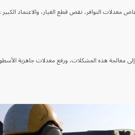
اض معدلات التوافر، نقص قطع الغيار، والاعتماد الكبير 
نامج F-35 المشترك إلى معالجة هذه المشكلات، ورفع معدلات جاهزية الأسط