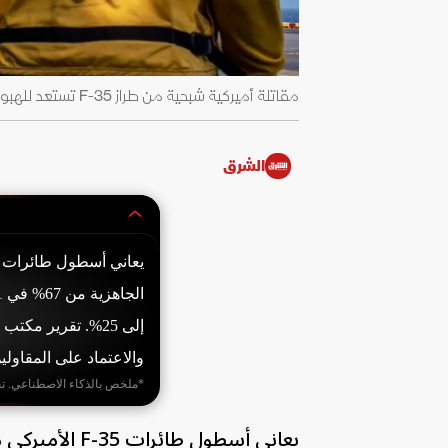
مقاتلة أميركية شبحية من طراز F-35 تستعد للهبوط على حاملة طائرات في بحر العرب. 30 مايو 2026 - x.com/CENTCOM
الشرق
إلى 25%. تقرير م
والاعتماد على المقاولي
*ملخص بالذكاء الاصطناعي. ت
يعاني أسطول ط