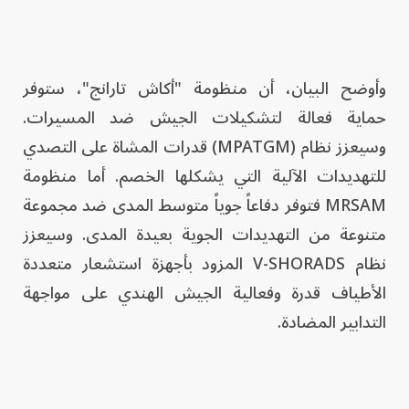
وأوضح البيان، أن منظومة "أكاش تارانج"، ستوفر
حماية فعالة لتشكيلات الجيش ضد المسيرات.
وسيعزز نظام (MPATGM) قدرات المشاة على التصدي
للتهديدات الآلية التي يشكلها الخصم. أما منظومة
MRSAM فتوفر دفاعاً جوياً متوسط المدى ضد مجموعة
متنوعة من التهديدات الجوية بعيدة المدى. وسيعزز
نظام V-SHORADS المزود بأجهزة استشعار متعددة
الأطياف قدرة وفعالية الجيش الهندي على مواجهة
التدابير المضادة.