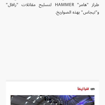
طراز "هامر" HAMMER لتسليح مقاتلات "رافال"
و"تيجاس" بهذه الصواريخ.
اقرأ أيضاً