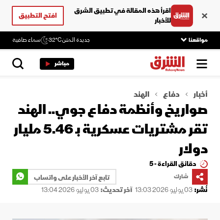
اقرأ هذه المقالة في تطبيق الشرق
افتح التطبيق
للأخبار
مواقعنا
جديدة المتن
32°C
سماء صافية
مباشر
أخبار
دفاع
الهند
صواريخ وأنظمة دفاع جوي.. الهند
تقر مشتريات عسكرية بـ 5.46 مليار
دولار
دقائق القراءة - 5
شارك
تابع آخر الأخبار على واتساب
نُشر:
03 يوليو 2026 13:03
آخر تحديث:
03 يوليو 2026 13:04