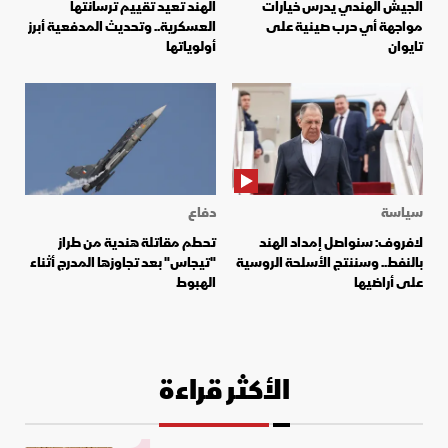
الجيش الهندي يدرس خيارات
الهند تعيد تقييم ترسانتها
مواجهة أي حرب صينية على
العسكرية.. وتحديث المدفعية أبرز
تايوان
أولوياتها
سياسة
دفاع
لافروف: سنواصل إمداد الهند
تحطم مقاتلة هندية من طراز
بالنفط.. وسننتج الأسلحة الروسية
"تيجاس" بعد تجاوزها المدرج أثناء
على أراضيها
الهبوط
الأكثر قراءة