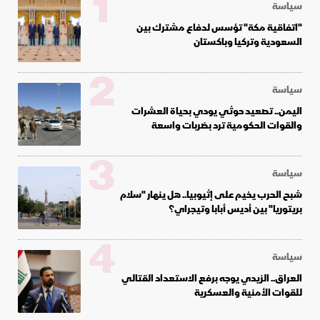
1
سياسة
"اتفاقية مكة" تؤسس لدفاع مشترك بين
السعودية وتركيا وباكستان
2
سياسة
اليمن.. تصعيد حوثي يودي بحياة العشرات
والقوات الحكومية ترد بضربات واسعة
3
سياسة
شبح الحرب يخيم على إثيوبيا.. هل ينهار "سلام
بريتوريا" بين أديس أبابا وتيجراي؟
4
سياسة
العراق.. الزيدي يوجه برفع الاستعداد القتالي
للقوات الأمنية والعسكرية