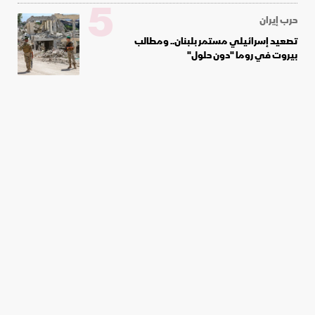
5
حرب إيران
تصعيد إسرائيلي مستمر بلبنان.. ومطالب
بيروت في روما "دون حلول"