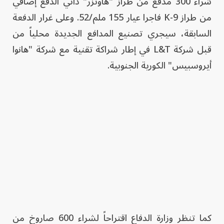
شراء 300 مدفع من طراز "هاوتزر" ذاتي الدفع إضافي
من طراز K-9 فاجرا عيار 155 ملم/52. وعلى غرار الدفعة
السابقة، سيجري تصنيع المدافع الجديدة محلياً من
قبل شركة L&T في إطار شراكة تقنية مع شركة "هانوا
أيروسبيس" الكورية الجنوبية.
كما تنظر وزارة الدفاع اقتراحاً لشراء 600 صاروخ من