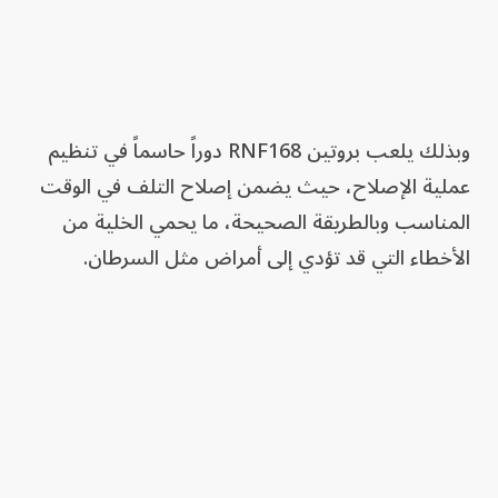
وبذلك يلعب بروتين RNF168 دوراً حاسماً في تنظيم
عملية الإصلاح، حيث يضمن إصلاح التلف في الوقت
المناسب وبالطريقة الصحيحة، ما يحمي الخلية من
الأخطاء التي قد تؤدي إلى أمراض مثل السرطان.