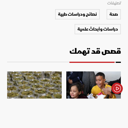
تصنيفات
صحة
نصائح ودراسات طبية
دراسات وأبحاث علمية
قصص قد تهمك
الأخبار باختصار
علوم
صحة
دراسة: الحروب تلحق أضراراً
تعاطي القنب يترك "بصمة لا
بالحمض النووي للأطفال
تزول" على الحمض النووي