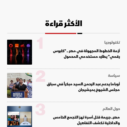
الأكثر قراءة
1
تكنولوجيا
أزمة الخطوط المجهولة في مصر .. "كابوس
رقمي" يطارد مستخدمي المحمول
2
سياسة
أوباما يدعم عبد الرحمن السيد مبكراً في سباق
مجلس الشيوخ بميشيجان
3
حول العالم
مصر.. جريمة قتل أسرة تهز التجمع الخامس
والداخلية تكشف التفاصيل