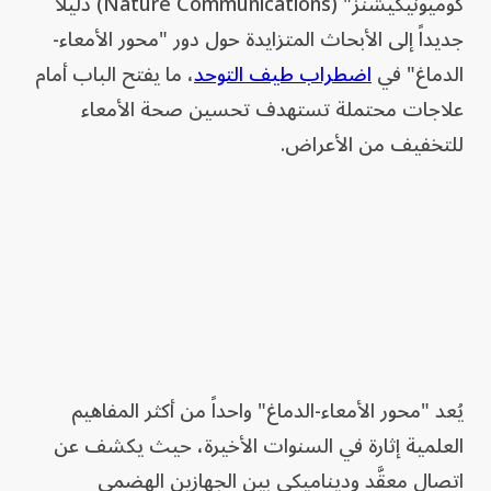
كوميونيكيشنز" (Nature Communications) دليلاً
جديداً إلى الأبحاث المتزايدة حول دور "محور الأمعاء-
الدماغ" في
اضطراب طيف التوحد
، ما يفتح الباب أمام
علاجات محتملة تستهدف تحسين صحة الأمعاء
للتخفيف من الأعراض.
يُعد "محور الأمعاء-الدماغ" واحداً من أكثر المفاهيم
العلمية إثارة في السنوات الأخيرة، حيث يكشف عن
اتصال معقَّد وديناميكي بين الجهازين الهضمي