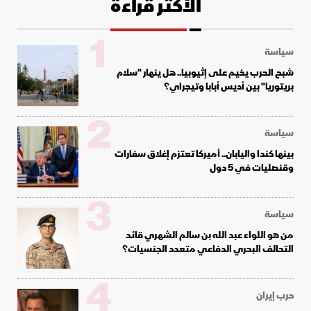
الأكثر قراءة
1
سياسة
شبح الحرب يخيم على إثيوبيا.. هل ينهار "سلام
بريتوريا" بين أديس أبابا وتيجراي؟
2
سياسة
بينها كندا واليابان.. أميركا تعتزم إغلاق سفارات
وقنصليات في 5 دول
3
سياسة
من هو اللواء عبد الله بن سالم الشهري قائد
التحالف البحري الدفاعي متعدد الجنسيات؟
4
حرب إيران