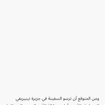
ومن المتوقع أن ترسو السفينة في جزيرة تينيريفي