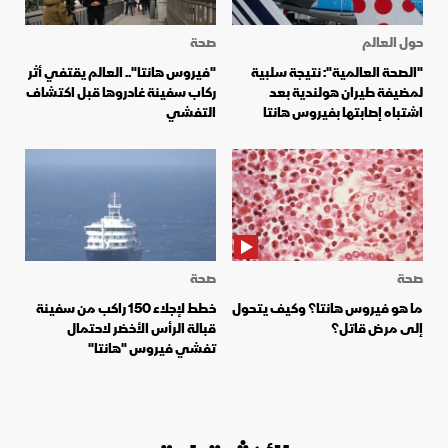
حول العالم
صحة
"الصحة العالمية": نتيجة سلبية
"فيروس هانتا".. العالم يقتفي أثر
لمضيفة طيران هولندية بعد
ركاب سفينة غادروها قبل اكتشاف
اشتباه إصابتها بفيروس هانتا
التفشي
صحة
صحة
ما هو فيروس هانتا؟ وكيف يتحول
خطط لإجلاء 150 راكب من سفينة
إلى مرض قاتل؟
قبالة الرأس الأخضر لاحتمال
تفشي فيروس "هانتا"