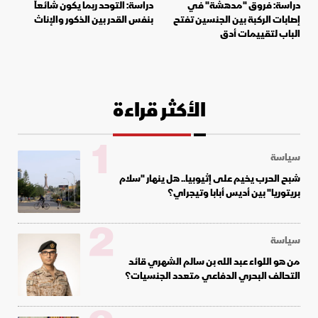
دراسة: فروق "مدهشة" في
دراسة: التوحد ربما يكون شائعاً
إصابات الركبة بين الجنسين تفتح
بنفس القدر بين الذكور والإناث
الباب لتقييمات أدق
الأكثر قراءة
1
سياسة
شبح الحرب يخيم على إثيوبيا.. هل ينهار "سلام
بريتوريا" بين أديس أبابا وتيجراي؟
2
سياسة
من هو اللواء عبد الله بن سالم الشهري قائد
التحالف البحري الدفاعي متعدد الجنسيات؟