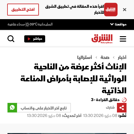
اقرأ هذه المقالة في تطبيق الشرق
افتح التطبيق
للأخبار
مواقعنا
السليمانية
39°C
سماء صافية
مباشر
أخبار
صحة
أستراليا
الإناث أكثر عرضة من الناحية
الوراثية للإصابة بأمراض المناعة
الذاتية
دقائق القراءة - 3
شارك
تابع آخر الأخبار على واتساب
نُشر:
08 مايو 2026 13:30
آخر تحديث:
08 مايو 2026 13:30