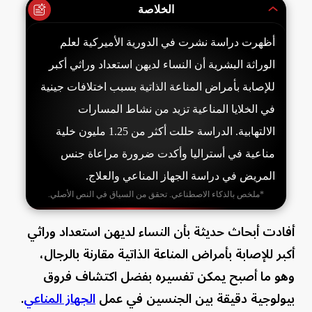
الخلاصة
أظهرت دراسة نشرت في الدورية الأميركية لعلم
الوراثة البشرية أن النساء لديهن استعداد وراثي أكبر
للإصابة بأمراض المناعة الذاتية بسبب اختلافات جينية
في الخلايا المناعية تزيد من نشاط المسارات
الالتهابية. الدراسة حللت أكثر من 1.25 مليون خلية
مناعية في أستراليا وأكدت ضرورة مراعاة جنس
المريض في دراسة الجهاز المناعي والعلاج.
*ملخص بالذكاء الاصطناعي. تحقق من السياق في النص الأصلي.
أفادت أبحاث حديثة بأن النساء لديهن ​استعداد وراثي
أكبر للإصابة بأمراض المناعة الذاتية مقارنة بالرجال،
وهو ما أصبح يمكن تفسيره بفضل اكتشاف فروق
بيولوجية دقيقة بين الجنسين في عمل
الجهاز المناعي
.