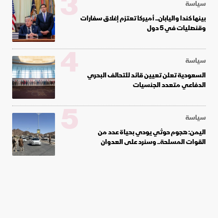
3
سياسة
بينها كندا واليابان.. أميركا تعتزم إغلاق سفارات
وقنصليات في 5 دول
4
سياسة
السعودية تعلن تعيين قائد للتحالف البحري
الدفاعي متعدد الجنسيات
5
سياسة
اليمن: هجوم حوثي يودي بحياة عدد من
القوات المسلحة.. وسنرد على العدوان