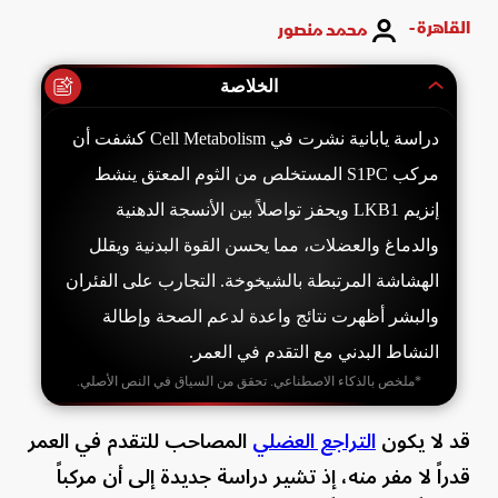
القاهرة -
محمد منصور
الخلاصة
دراسة يابانية نشرت في Cell Metabolism كشفت أن
مركب S1PC المستخلص من الثوم المعتق ينشط
إنزيم LKB1 ويحفز تواصلاً بين الأنسجة الدهنية
والدماغ والعضلات، مما يحسن القوة البدنية ويقلل
الهشاشة المرتبطة بالشيخوخة. التجارب على الفئران
والبشر أظهرت نتائج واعدة لدعم الصحة وإطالة
النشاط البدني مع التقدم في العمر.
*ملخص بالذكاء الاصطناعي. تحقق من السياق في النص الأصلي.
قد لا يكون
التراجع العضلي
المصاحب للتقدم في العمر
قدراً لا مفر منه، إذ تشير دراسة جديدة إلى أن مركباً