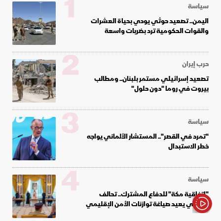
1
سياسة
اليمن.. تصعيد حوثي يودي بحياة العشرات
والقوات الحكومية ترد بضربات واسعة
2
حرب إيران
تصعيد إسرائيلي مستمر بلبنان.. ومطالب
بيروت في روما "دون حلول"
3
سياسة
"تمرد في القصر".. المستشار الألماني يواجه
خطر الاستبدال
4
سياسة
"اتفاقية مكة" للدفاع المشترك.. تحالف
تكاملي يعيد صياغة توازنات الأمن الإقليمي
الأخبار باختصار