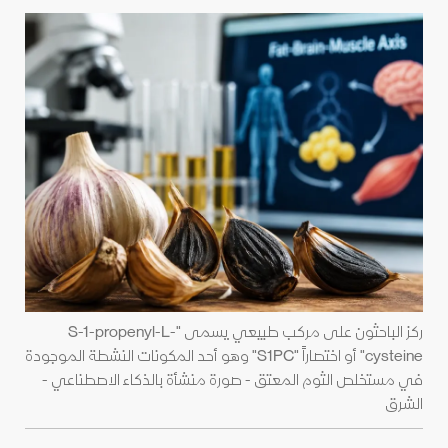
ركز الباحثون على مركب طبيعي يسمى "S-1-propenyl-L-
cysteine" أو اختصاراً "S1PC" وهو أحد المكونات النشطة الموجودة
في مستخلص الثوم المعتق - صورة منشأة بالذكاء الاصطناعي -
الشرق