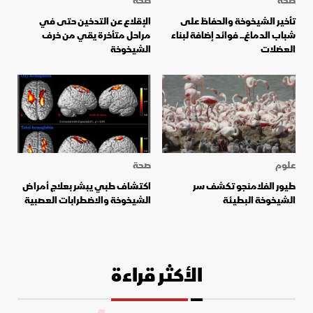
صحة
صحة
تأخير الشيخوخة والحفاظ على
الإقلاع عن التدخين حتى في
شباب الدماغ.. فوائد إضافة لبناء
مراحل متأخرة يقي من خرف
العضلات
الشيخوخة
علوم
صحة
طيور الفلامنجو تكشف سر
اكتشاف طبي يبشر بعلاج أمراض
الشيخوخة البطيئة
الشيخوخة والاضطرابات العصبية
الأكثر قراءة