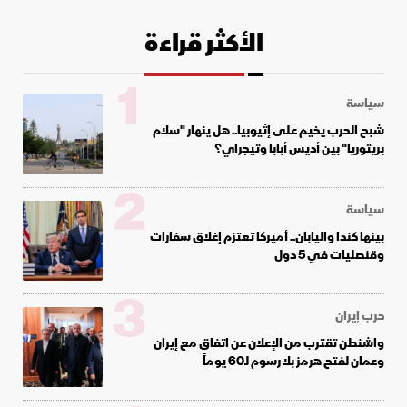
الأكثر قراءة
1
سياسة
شبح الحرب يخيم على إثيوبيا.. هل ينهار "سلام
بريتوريا" بين أديس أبابا وتيجراي؟
2
سياسة
بينها كندا واليابان.. أميركا تعتزم إغلاق سفارات
وقنصليات في 5 دول
3
حرب إيران
واشنطن تقترب من الإعلان عن اتفاق مع إيران
وعمان لفتح هرمز بلا رسوم لـ60 يوماً