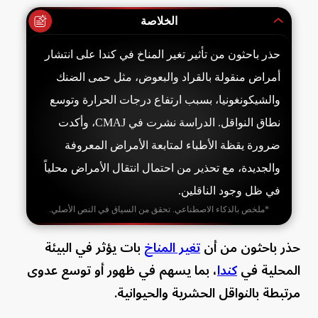
الخلاصة
حذر باحثون من تأثير تغير المناخ في كندا على انتشار
أمراض منقولة بالقراد والبعوض، مثل حمى الضنك
والشيكونغونيا، بسبب ارتفاع درجات الحرارة وتوسع
نطاق النواقل. الدراسة نشرت في CMAJ، وأكدت
ضرورة يقظة الأطباء لمتابعة الأمراض المعروفة
والجديدة، مع تحذير من احتمال انتقال الأمراض محلياً
في ظل وجود الناقلين.
*ملخص بالذكاء الاصطناعي. تحقق من السياق في النص الأصلي.
حذر باحثون من أن
تغير المناخ
بات يؤثر في البيئة
المحلية في
كندا
، بما يسهم في ظهور أو توسع عدوى
مرتبطة بالنواقل الحشرية والحيوانية.