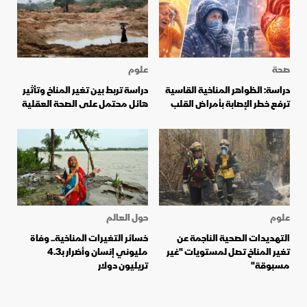
صحة
علوم
دراسة: الظواهر المناخية القاسية
دراسة تربط بين تغير المناخ وتأثير
ترفع خطر الإصابة بأمراض القلب
هائل محتمل على الصحة العقلية
علوم
حول العالم
التهديدات الصحية الناجمة عن
خسائر التغيرات المناخية.. وفاة
تغير المناخ تصل لمستويات "غير
مليوني إنسان وأضرار بـ4.3
مسبوقة"
تريليون دولار