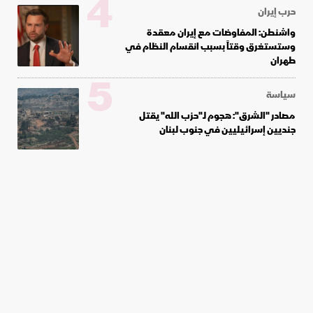
4
حرب إيران
واشنطن: المفاوضات مع إيران معقدة
وستستغرق وقتاً بسبب انقسام النظام في
طهران
5
سياسة
مصادر "الشرق": هجوم لـ"حزب الله" يقتل
جنديين إسرائيليين في جنوب لبنان