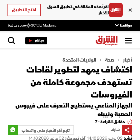
اقرأ هذه المقالة في تطبيق الشرق
افتح التطبيق
للأخبار
مواقعنا
El Madania
30°C
سماء صافية
مباشر
أخبار
صحة
الولايات المتحدة
اكتشاف يمهد لتطوير لقاحات
تستهدف مجموعة كاملة من
الفيروسات
الجهاز المناعي يستطيع التعرف على فيروس
الحصبة ونيباه
دقائق القراءة - 7
شارك
تابع آخر الأخبار على واتساب
نُشر:
02 يونيو 2026 14:18
آخر تحديث:
02 يونيو 2026 14:18