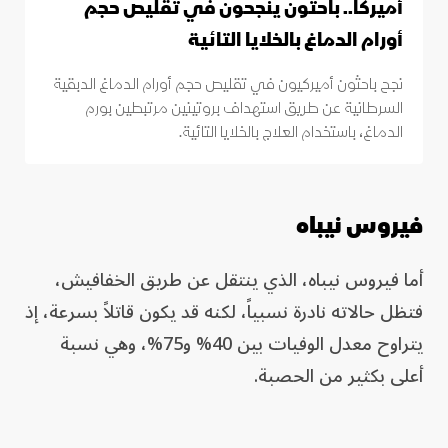
أميركا.. باحثون ينجحون في تقليص حجم
أورام الدماغ بالخلايا التائية
نجح باحثون أميركيون في تقليص حجم أورام الدماغ الدبقية
السرطانية عن طريق استهداف بروتينين مرتبطين بورم
الدماغ، باستخدام العلاج بالخلايا التائية.
فيروس نيباه
أما فيروس نيباه، الذي ينتقل عن طريق الخفافيش،
فتظل حالاته نادرة نسبياً، لكنه قد يكون قاتلاً بسرعة، إذ
يتراوح معدل الوفيات بين 40% و75%، وهي نسبة
أعلى بكثير من الحصبة.