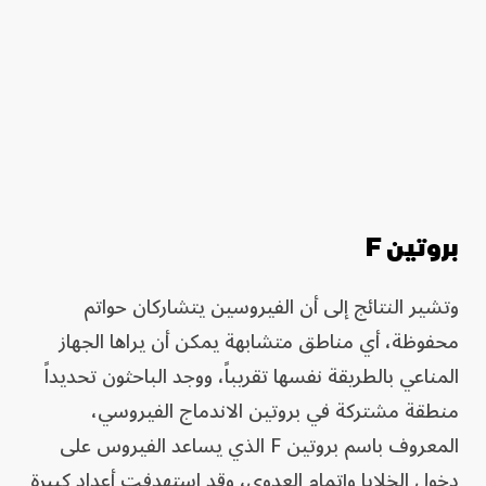
بروتين F
وتشير النتائج إلى أن الفيروسين يتشاركان حواتم
محفوظة، أي مناطق متشابهة يمكن أن يراها الجهاز
المناعي بالطريقة نفسها تقريباً، ووجد الباحثون تحديداً
منطقة مشتركة في بروتين الاندماج الفيروسي،
المعروف باسم بروتين F الذي يساعد الفيروس على
دخول الخلايا وإتمام العدوى، وقد استهدفت أعداد كبيرة