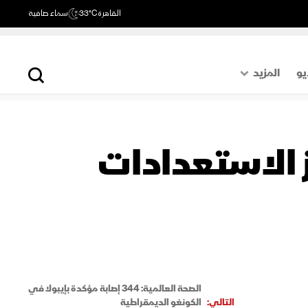
القاهرة
33°C
سماء صافية
يو
المزيد
حول العالم
الصفحة الأخيرة
ز الاستعدادات
اقتصاد
رياضة
الصحة العالمية: 344 إصابة مؤكدة بإيبولا في
التالي:
الكونغو الديمقراطية