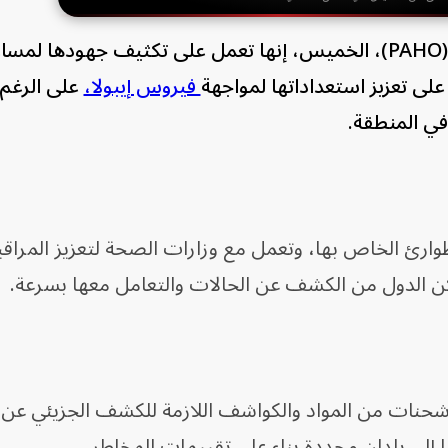
​قالت منظمة الصحة للبلدان الأميركية (PAHO)، الخميس، إنها تعمل على ⁠تكثيف جهودها
لى تعزيز استعداداتها لمواجهة
​فيروس إيبولا،
على الرغم 
في المنطقة.
ارئ الخاص ​بها، وتعمل مع وزارات الصحة لتعزيز المراقب
الدول ⁠من الكشف عن الحالات ​والتعامل ​معها بسرعة.
شحنات من المواد ​والكواشف اللازمة للكشف الجزيئي عن ⁠
 إلى ⁠بلدان ‌محددة بناء على تقييمات المخاطر.