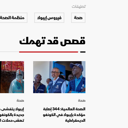
تصنيفات
صحة
فيروس إيبولا
منظمة الصحة 
قصص قد تهمك
صحة
صحة
الصحة العالمية: 344 إصابة
إيبولا يتفشى
مؤكدة بإيبولا في الكونغو
جديدة بالكونغو
الديمقراطية
تصعّب حملات ا