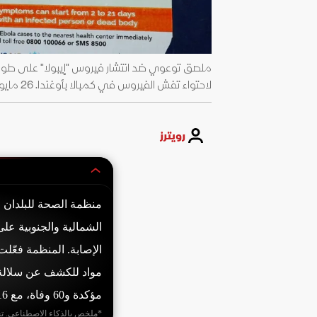
ملصق توعوي ضد انتشار فيروس "إيبولا" على طول
لاحتواء تفش الفيروس في كمبالا بأوغندا. 26 مايو 2026 - REUTERS
رويترز
الشمالية والجنوبية عل
الإصابة. المنظمة فعّل
مؤكدة و60 وفاة، مع 116 حالة مشتبه بها قيد الفحص.
*ملخص بالذكاء الاصطناعي. ت