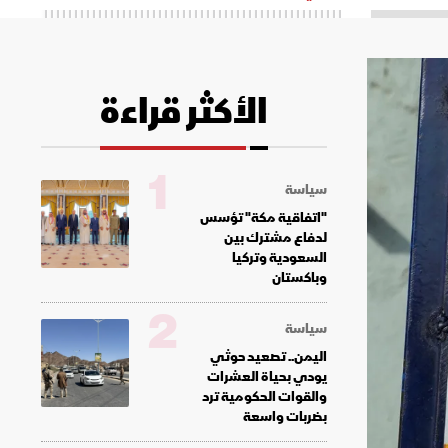
الأكثر قراءة
1
سياسة
"اتفاقية مكة" تؤسس
لدفاع مشترك بين
السعودية وتركيا
وباكستان
2
سياسة
اليمن.. تصعيد حوثي
يودي بحياة العشرات
والقوات الحكومية ترد
بضربات واسعة