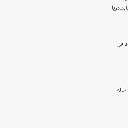
ملاريا.
ا في
وأبلغت جمهورية الكونجو الديمقراطية عن 344 ​حالة مؤكدة و60 حالة وفاة مؤكدة، إلى جانب 116 حالة