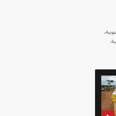
وبية،
ة.