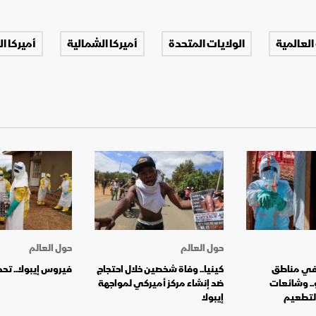
العالمية
الولايات المتحدة
أميركا الشمالية
أميركا ال
حول العالم
حول العالم
 في مناطق
كينيا.. وفاة شخصين خلال احتجاج
فيروس إيبولا.. تح
.. وشائعات
ضد إنشاء مركز أميركي لمواجهة
لتطعيم
إيبولا