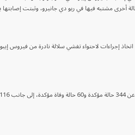
الة أخرى مشتبه فيها في ريو دي جانيرو، وثبتت إصابتها بال
خاذ إجراءات لاحتواء تفشي سلالة نادرة من فيروس إيبول