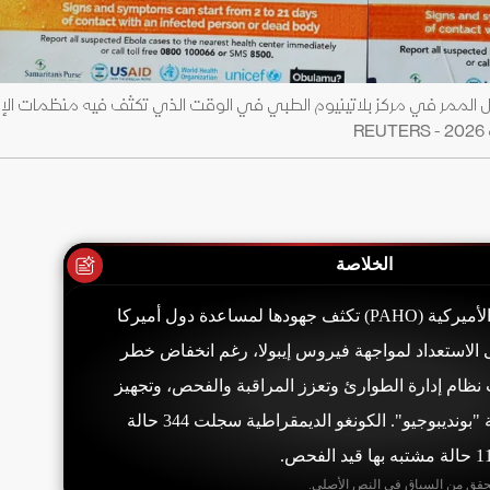
 الممر في مركز بلاتينيوم الطبي في الوقت الذي تكثف فيه منظمات الإغ
الخلاصة
منظمة الصحة للبلدان الأميركية (PAHO) تكثف جهودها لمساعدة دول أميركا
ى الاستعداد لمواجهة فيروس إيبولا، رغم انخفاض خطر
ت نظام إدارة الطوارئ وتعزز المراقبة والفحص، وتجهيز
مواد للكشف عن سلالة "بونديبوجيو". الكونغو الديمقراطية سجلت 344 حالة
حقق من السياق في النص الأصلي.