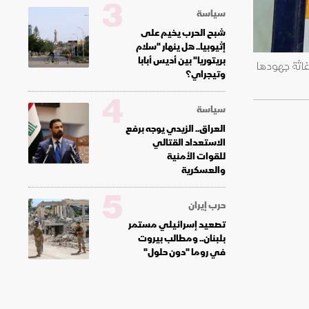
3
سياسة
شبح الحرب يخيم على
إثيوبيا.. هل ينهار "سلام
بريتوريا" بين أديس أبابا
اثة جهودها
وتيجراي؟
4
سياسة
العراق.. الزيدي يوجه برفع
الاستعداد القتالي
للقوات الأمنية
والعسكرية
5
حرب إيران
تصعيد إسرائيلي مستمر
بلبنان.. ومطالب بيروت
في روما "دون حلول"