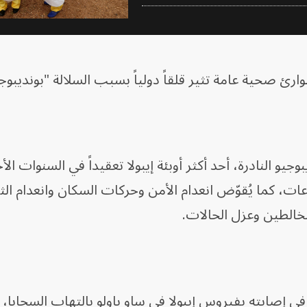
ئ ‌صحية عامة تثير قلقاً دولياً بسبب السلالة "بونديبوجي
يو النادرة، أحد أكثر أوبئة إيبولا تعقيداً في السنوات الأخ
ت، كما يُقوّض انعدام الأمن وحركات السكان وانعدام الث
مخالطين وعزل الحالات.
ي إصابته بفيروس إيبولا في ساو باولو بالتهاب السحايا،