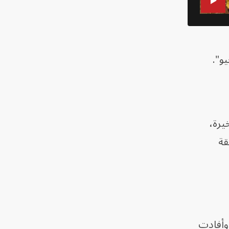
و".
يرة،
قة
 وأفادت