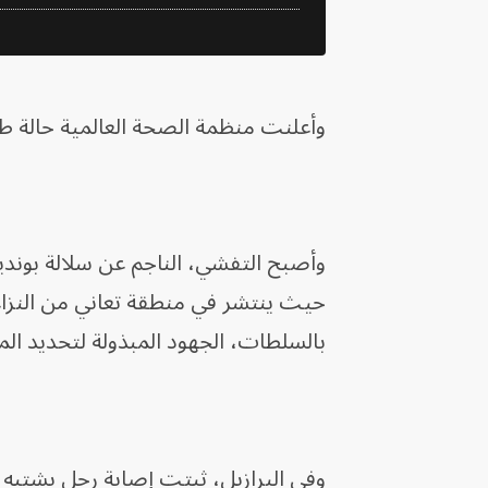
وأعلنت منظمة الصحة العالمية حالة طوار
وأصبح التفشي، الناجم عن سلالة بونديبوج
حيث ينتشر في منطقة تعاني من النزاعا
بالسلطات، الجهود المبذولة لتحديد ال
وفي البرازيل، ثبتت إصابة رجل يشتبه ف