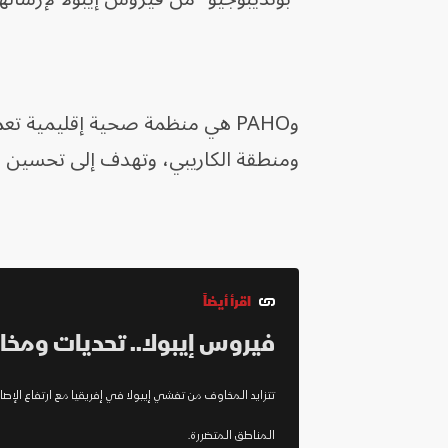
وPAHO هي منظمة صحية إقليمية ت
ومنطقة الكاريبي، وتهدف إلى تحسين ال
اقرأ أيضاً
فيروس إيبولا.. تحديات ومخا
تتزايد المخاوف من تفشي إيبولا في إفريقيا مع ارتفاع الإ
المناطق المتضررة.