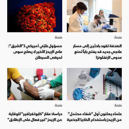
صحة
صحة
الصدفة تقود باحثين إلى مسار
مسؤول طبّي أميركي لـ"الشرق":
علاجي جديد قد يفتح باباً لمنع
علاج الإيدز الأخير لا يصلح سوى
عدوى الإنفلونزا
لمرضى السرطان
صحة
صحة
علماء يعلنون أول "شفاء محتمل"
دراسة: عقار "كابوتغرافير" للوقاية
من الإيدز باستخدام الخلايا الجذعية
من الإيدز "غير فعال على الإطلاق"