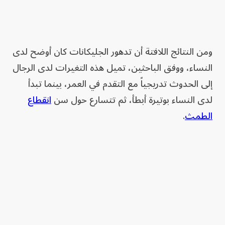
ومن النتائج اللافتة أن تدهور الجليكانات كان أوضح لدى
النساء، ووفق الباحثين، تميل هذه التغيرات لدى الرجال
إلى الحدوث تدريجياً مع التقدم في العمر، بينما تبدأ
لدى النساء بوتيرة أبطأ، ثم تتسارع حول سن
انقطاع
الطمث
.