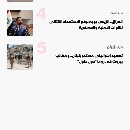
4
سياسة
العراق.. الزيدي يوجه برفع الاستعداد القتالي
للقوات الأمنية والعسكرية
5
حرب إيران
تصعيد إسرائيلي مستمر بلبنان.. ومطالب
بيروت في روما "دون حلول"