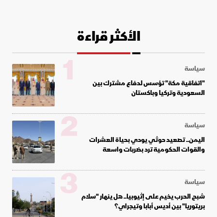
الأكثر قراءة
1
سياسة
"اتفاقية مكة" تؤسس لدفاع مشترك بين
السعودية وتركيا وباكستان
2
سياسة
اليمن.. تصعيد حوثي يودي بحياة العشرات
والقوات الحكومية ترد بضربات واسعة
3
سياسة
شبح الحرب يخيم على إثيوبيا.. هل ينهار "سلام
بريتوريا" بين أديس أبابا وتيجراي؟